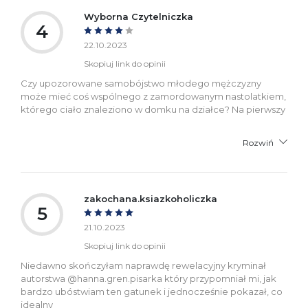
Wyborna Czytelniczka
4
22.10.2023
Skopiuj link do opinii
Czy upozorowane samobójstwo młodego mężczyzny
może mieć coś wspólnego z zamordowanym nastolatkiem,
którego ciało znaleziono w domku na działce? Na pierwszy
Rozwiń
zakochana.ksiazkoholiczka
5
21.10.2023
Skopiuj link do opinii
Niedawno skończyłam naprawdę rewelacyjny kryminał
autorstwa @hanna.gren.pisarka który przypomniał mi, jak
bardzo ubóstwiam ten gatunek i jednocześnie pokazał, co
idealny