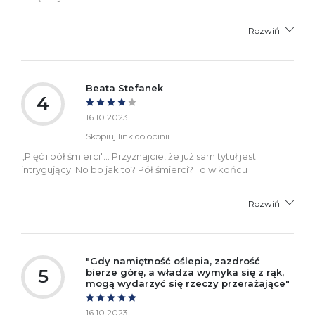
Rozwiń
Beata Stefanek
4
16.10.2023
Skopiuj link do opinii
„Pięć i pół śmierci"... Przyznajcie, że już sam tytuł jest
intrygujący. No bo jak to? Pół śmierci? To w końcu
Rozwiń
"Gdy namiętność oślepia, zazdrość
5
bierze górę, a władza wymyka się z rąk,
mogą wydarzyć się rzeczy przerażające"
16.10.2023