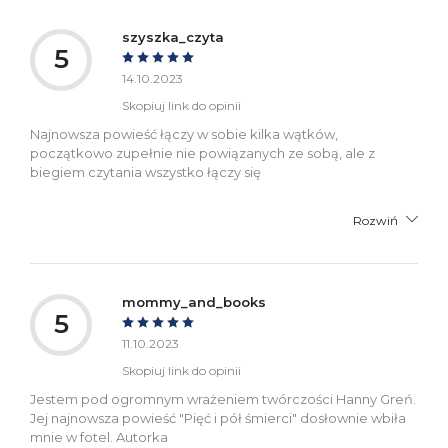
szyszka_czyta
5
14.10.2023
Skopiuj link do opinii
Najnowsza powieść łączy w sobie kilka wątków,
początkowo zupełnie nie powiązanych ze sobą, ale z
biegiem czytania wszystko łączy się
Rozwiń
mommy_and_books
5
11.10.2023
Skopiuj link do opinii
Jestem pod ogromnym wrażeniem twórczości Hanny Greń.
Jej najnowsza powieść "Pięć i pół śmierci" dosłownie wbiła
mnie w fotel. Autorka