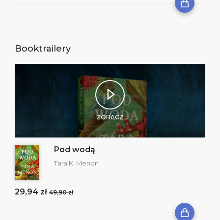
Booktrailery
ZOBACZ
Pod wodą
Tara K. Menon
29,94 zł
49,90 zł