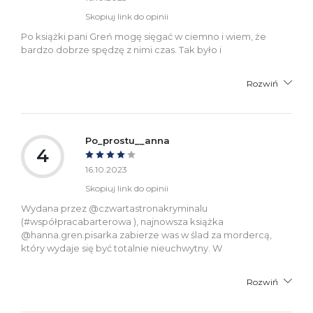
Skopiuj link do opinii
Po książki pani Greń mogę sięgać w ciemno i wiem, że
bardzo dobrze spędzę z nimi czas. Tak było i
Rozwiń
Po_prostu__anna
4
16.10.2023
Skopiuj link do opinii
Wydana przez @czwartastronakryminalu
(#współpracabarterowa ), najnowsza książka
@hanna.gren.pisarka zabierze was w ślad za mordercą,
który wydaje się być totalnie nieuchwytny. W
Rozwiń