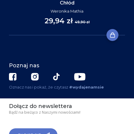
Chłód
Weronika Mathia
29,94 zł
49,90 zł
Poznaj nas
Oznacz nas i pokaż, że czytasz
#wydajenamsie
Dołącz do newslettera
Bądź na bieżąco z Naszymi nowościami!