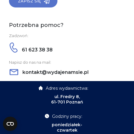
ZAPISZ SIĘ
Potrzebna pomoc?
Zadzwoń:
61 623 38 38
Napisz do nas na mail:
kontakt@wydajenamsie.pl
Adres wydawnictwa:
ul. Fredry 8,
61-701 Poznań
Godziny pracy:
poniedziałek-
czwartek