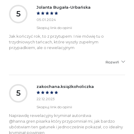
Jolanta Bugała-Urbańska
5
05.01.2024
Skopiuj link do opinii
Jak kończyć rok, to z przytupem. I nie mówię tu o
trzydniowych tańcach, które wyszły zupełnym
przypadkiem, ale o rewelacyjnym
Rozwiń
zakochana.książkoholiczka
5
22.12.2023
Skopiuj link do opinii
Naprawdę rewelacyjny kryminał autorstwa
@hanna.gren.pisarka który przypomniał mi, jak bardzo
ubóstwiam ten gatunek i jednocześnie pokazał, co idealny
kryminał powinien