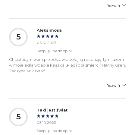
Rozwiń
Aleksimosa
5
06.10.2023
Skopiuj link do opinii
Chciałabym wam przedstawić kolejną recenzję, tym razem
w moje sidła wpadła książka „Pięć i pół śmierci” Hanny Greń.
Zaczynając czytać
Rozwiń
Taki jest świat
5
05.10.2023
Skopiuj link do opinii