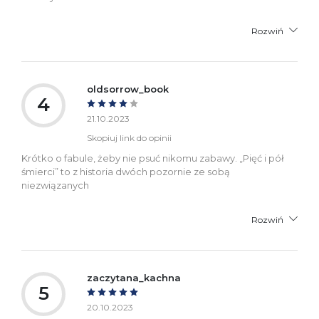
Rozwiń
oldsorrow_book
4
21.10.2023
Skopiuj link do opinii
Krótko o fabule, żeby nie psuć nikomu zabawy. „Pięć i pół
śmierci” to z historia dwóch pozornie ze sobą
niezwiązanych
Rozwiń
zaczytana_kachna
5
20.10.2023