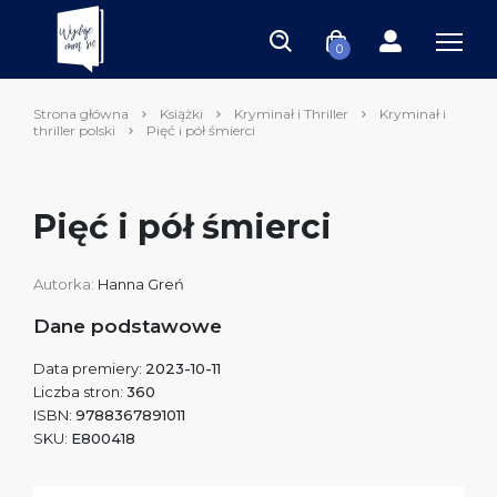
0
Strona główna
Książki
Kryminał i Thriller
Kryminał i
thriller polski
Pięć i pół śmierci
Pięć i pół śmierci
Autorka:
Hanna Greń
Dane podstawowe
Data premiery:
2023-10-11
Liczba stron:
360
ISBN:
9788367891011
SKU:
E800418