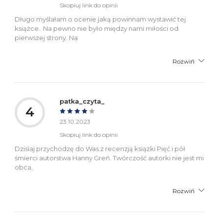
Skopiuj link do opinii
Długo myślałam o ocenie jaką powinnam wystawić tej
książce.. Na pewno nie było między nami miłości od
pierwszej strony. Na
Rozwiń
patka_czyta_
4
23.10.2023
Skopiuj link do opinii
Dzisiaj przychodzę do Was z recenzją książki Pięć i pół
śmierci autorstwa Hanny Greń. Twórczość autorki nie jest mi
obca,
Rozwiń