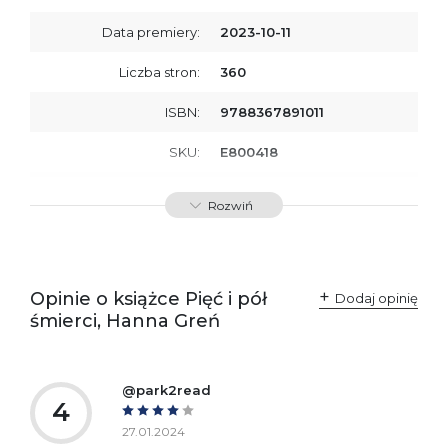
Data premiery:
2023-10-11
Liczba stron:
360
ISBN:
9788367891011
SKU:
E800418
Producent / Osoby
Wydawnictwo Poznańskie
Rozwiń
odpowiedzialne za
Sp. z o.o.
zgodność produktu z
ul. Fredry 8
przepisami:
61-701 Poznań
Polska
kontakt@wydajenamsie.pl
+48 61 623 38 38
Opinie o książce Pięć i pół
Dodaj opinię
śmierci, Hanna Greń
Ostrzeżenia oraz
Załącznik PDF
informacje dotyczące
bezpieczeństwa:
@park2read
4
27.01.2024