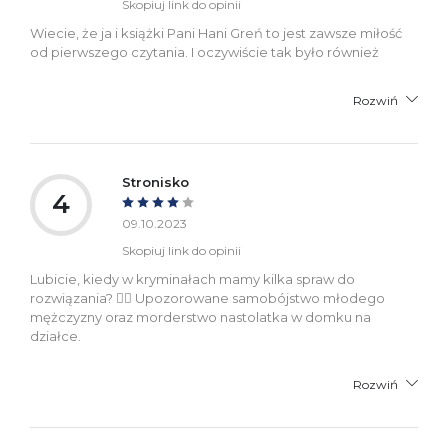
Skopiuj link do opinii
Wiecie, że ja i książki Pani Hani Greń to jest zawsze miłość
od pierwszego czytania. I oczywiście tak było również
Rozwiń
Stronisko
4
09.10.2023
Skopiuj link do opinii
Lubicie, kiedy w kryminałach mamy kilka spraw do
rozwiązania? 🕵‍♂️ Upozorowane samobójstwo młodego
mężczyzny oraz morderstwo nastolatka w domku na
działce.
Rozwiń