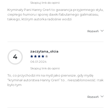
Skopiuj link do opinii
Kryminały Pani Hanny Greń to gwarancja przyjemnego stylu,
ciepłego humoru i sporej dawki fabularnego galimatiasu,
takiego, którym autorka radośnie wodzi
Rozwiń
zaczytana_olcia
4
06.01.2024
Skopiuj link do opinii
To, co przychodzi mi na myśl jako pierwsze, gdy myślę
“kryminał autorstwa Hanny Greń” to… nieszablonowość. I tak
było tym
Rozwiń