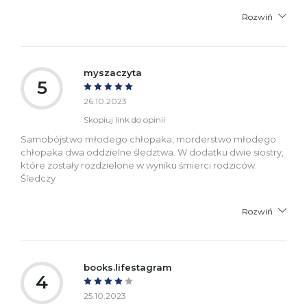
Rozwiń
myszaczyta
5
26.10.2023
Skopiuj link do opinii
Samobójstwo młodego chłopaka, morderstwo młodego
chłopaka dwa oddzielne śledztwa. W dodatku dwie siostry,
które zostały rozdzielone w wyniku śmierci rodziców.
Śledczy
Rozwiń
books.lifestagram
4
25.10.2023