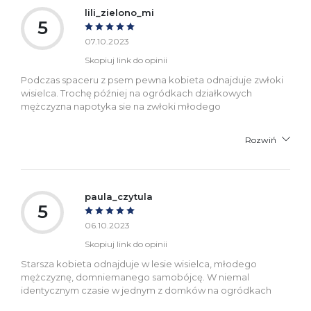
lili_zielono_mi
5
07.10.2023
Skopiuj link do opinii
Podczas spaceru z psem pewna kobieta odnajduje zwłoki
wisielca. Trochę później na ogródkach działkowych
mężczyzna napotyka sie na zwłoki młodego
Rozwiń
paula_czytula
5
06.10.2023
Skopiuj link do opinii
Starsza kobieta odnajduje w lesie wisielca, młodego
mężczyznę, domniemanego samobójcę. W niemal
identycznym czasie w jednym z domków na ogródkach