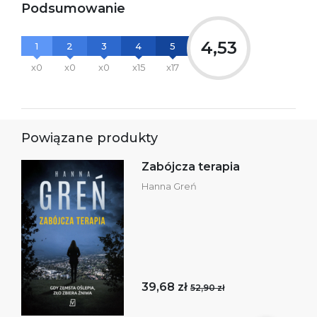
Podsumowanie
4,53
1
2
3
4
5
x0
x0
x0
x15
x17
Powiązane produkty
Zabójcza terapia
Hanna Greń
39,68 zł
52,90 zł