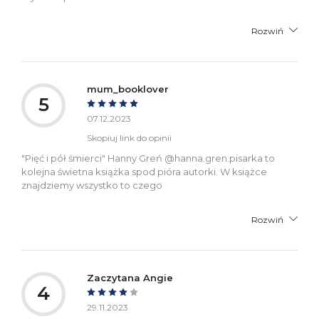
Rozwiń
mum_booklover
5
07.12.2023
Skopiuj link do opinii
"Pięć i pół śmierci" Hanny Greń @hanna.gren.pisarka to
kolejna świetna książka spod pióra autorki. W książce
znajdziemy wszystko to czego
Rozwiń
Zaczytana Angie
4
29.11.2023