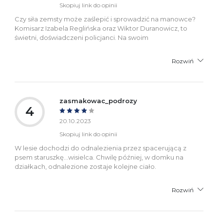
Skopiuj link do opinii
Czy siła zemsty może zaślepić i sprowadzić na manowce?
Komisarz Izabela Reglińska oraz Wiktor Duranowicz, to
świetni, doświadczeni policjanci. Na swoim
Rozwiń
zasmakowac_podrozy
4
20.10.2023
Skopiuj link do opinii
W lesie dochodzi do odnalezienia przez spacerującą z
psem staruszkę...wisielca. Chwilę później, w domku na
działkach, odnalezione zostaje kolejne ciało.
Rozwiń