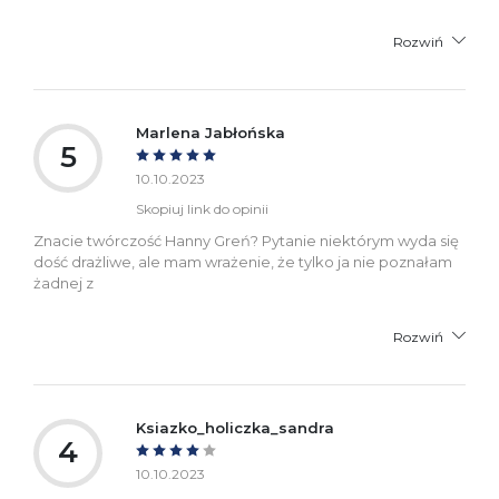
Rozwiń
Marlena Jabłońska
5
10.10.2023
Skopiuj link do opinii
Znacie twórczość Hanny Greń? Pytanie niektórym wyda się
dość drażliwe, ale mam wrażenie, że tylko ja nie poznałam
żadnej z
Rozwiń
Ksiazko_holiczka_sandra
4
10.10.2023