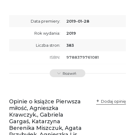
Data premiery:
2019-01-28
Rok wydania:
2019
Liczba stron:
383
ISBN:
9788379761081
SKU:
E201056
Rozwiń
Producent / Osoby
Wydawnictwo Poznańskie
odpowiedzialne za
Sp. z o.o.
zgodność produktu z
ul. Fredry 8
przepisami:
61-701 Poznań
Opinie o książce Pierwsza
Polska
Dodaj opinię
kontakt@wydajenamsie.pl
miłość, Agnieszka
+48 61 623 38 38
Krawczyk., Gabriela
Gargaś, Katarzyna
Ostrzeżenia oraz
Załącznik PDF
Berenika Miszczuk, Agata
informacje dotyczące
bezpieczeństwa:
Przybyłek, Agnieszka Lis