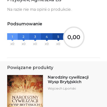
Na razie nie ma opinii o produkcie.
Podsumowanie
0,00
1
2
3
4
5
x0
x0
x0
x0
x0
Powiązane produkty
Narodziny cywilizacji
Wysp Brytyjskich
Wojciech Lipoński