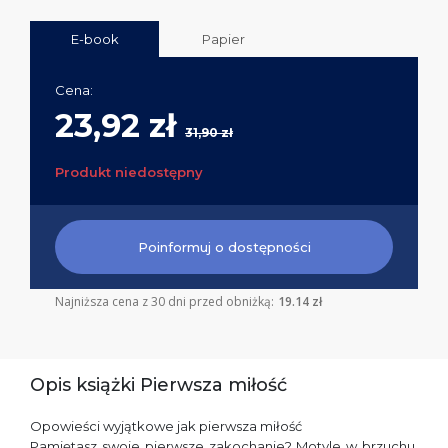
E-book
Papier
Cena:
23,92 zł
31,90 zł
Produkt niedostępny
Poinformuj o dostępności
Najniższa cena z 30 dni przed obniżką:
19.14 zł
Opis książki Pierwsza miłość
Opowieści wyjątkowe jak pierwsza miłość
Pamiętasz swoje pierwsze zakochanie? Motyle w brzuchu,