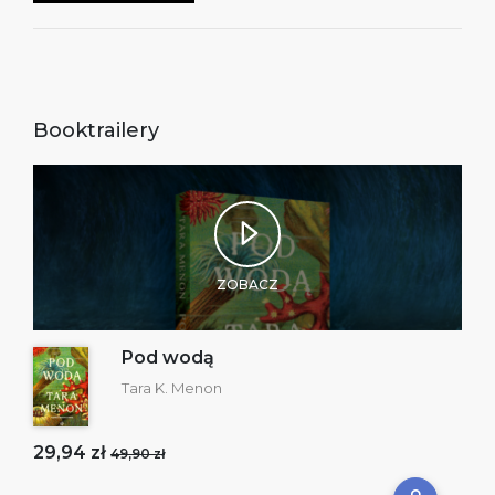
Booktrailery
ZOBACZ
Pod wodą
Tara K. Menon
29,94 zł
49,90 zł