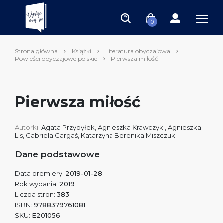
0
Strona główna
Książki
Literatura obyczajowa
Powieści obyczajowe polskie
Pierwsza miłość
Pierwsza miłość
Autorki:
Agata Przybyłek
,
Agnieszka Krawczyk.
,
Agnieszka
Lis
,
Gabriela Gargaś
,
Katarzyna Berenika Miszczuk
Dane podstawowe
Data premiery:
2019-01-28
Rok wydania:
2019
Liczba stron:
383
ISBN:
9788379761081
SKU:
E201056