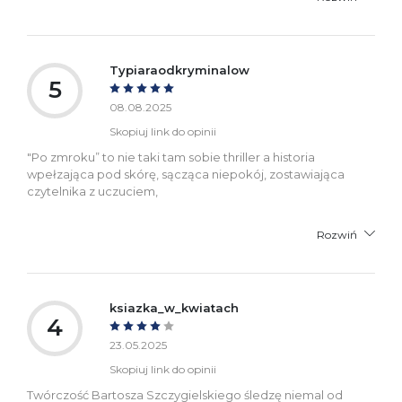
Typiaraodkryminalow
5
08.08.2025
Skopiuj link do opinii
"Po zmroku” to nie taki tam sobie thriller a historia
wpełzająca pod skórę, sącząca niepokój, zostawiająca
czytelnika z uczuciem,
Rozwiń
ksiazka_w_kwiatach
4
23.05.2025
Skopiuj link do opinii
Twórczość Bartosza Szczygielskiego śledzę niemal od