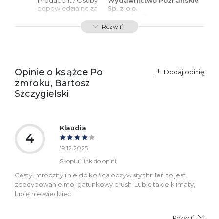
Producent / Osoby
Wydawnictwo Poznańskie
odpowiedzialne za
Sp. z o.o.
zgodność produktu z
ul. Fredry 8
przepisami:
61-701 Poznań
Rozwiń
Polska
kontakt@wydajenamsie.pl
+48 61 623 38 38
Ostrzeżenia oraz
Załącznik PDF
Opinie o książce Po
Dodaj opinię
informacje dotyczące
zmroku, Bartosz
bezpieczeństwa:
Szczygielski
Klaudia
4
19.12.2025
Skopiuj link do opinii
Gęsty, mroczny i nie do końca oczywisty thriller, to jest
zdecydowanie mój gatunkowy crush. Lubię takie klimaty,
lubię nie wiedzieć
Rozwiń