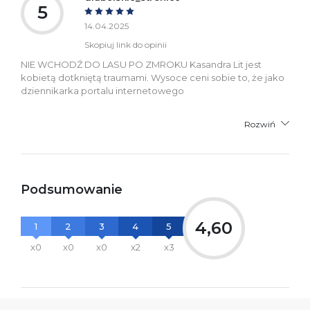
5
14.04.2025
Skopiuj link do opinii
NIE WCHODŹ DO LASU PO ZMROKU Kasandra Lit jest
kobietą dotkniętą traumami. Wysoce ceni sobie to, że jako
dziennikarka portalu internetowego
Rozwiń
Podsumowanie
4,60
1
2
3
4
5
x0
x0
x0
x2
x3