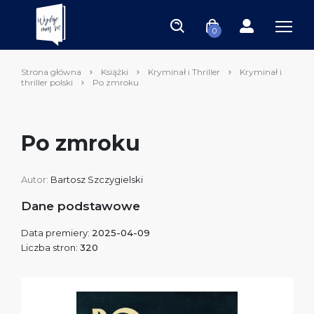
0
Strona główna
Książki
Kryminał i Thriller
Kryminał i
thriller polski
Po zmroku
Po zmroku
Autor:
Bartosz Szczygielski
Dane podstawowe
Data premiery:
2025-04-09
Liczba stron:
320