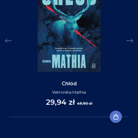
Chłód
Weronika Mathia
29,94 zł
49,90 zł