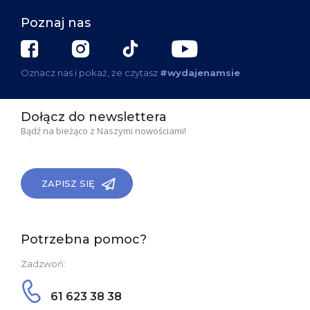
Poznaj nas
Oznacz nas i pokaż, że czytasz
#wydajenamsie
Dołącz do newslettera
Bądź na bieżąco z Naszymi nowościami!
ZAPISZ SIĘ
Potrzebna pomoc?
Zadzwoń:
61 623 38 38