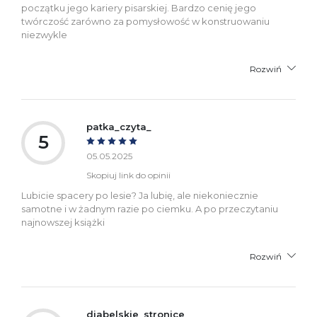
początku jego kariery pisarskiej. Bardzo cenię jego
twórczość zarówno za pomysłowość w konstruowaniu
niezwykle
Rozwiń
patka_czyta_
5
05.05.2025
Skopiuj link do opinii
Lubicie spacery po lesie? Ja lubię, ale niekoniecznie
samotne i w żadnym razie po ciemku. A po przeczytaniu
najnowszej książki
Rozwiń
diabelskie_stronice