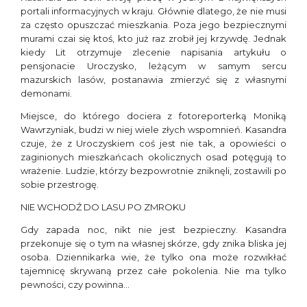
portali informacyjnych w kraju. Głównie dlatego, że nie musi
za często opuszczać mieszkania. Poza jego bezpiecznymi
murami czai się ktoś, kto już raz zrobił jej krzywdę. Jednak
kiedy Lit otrzymuje zlecenie napisania artykułu o
pensjonacie Uroczysko, leżącym w samym sercu
mazurskich lasów, postanawia zmierzyć się z własnymi
demonami.
Miejsce, do którego dociera z fotoreporterką Moniką
Wawrzyniak, budzi w niej wiele złych wspomnień. Kasandra
czuje, że z Uroczyskiem coś jest nie tak, a opowieści o
zaginionych mieszkańcach okolicznych osad potęgują to
wrażenie. Ludzie, którzy bezpowrotnie zniknęli, zostawili po
sobie przestrogę.
NIE WCHODŹ DO LASU PO ZMROKU
Gdy zapada noc, nikt nie jest bezpieczny. Kasandra
przekonuje się o tym na własnej skórze, gdy znika bliska jej
osoba. Dziennikarka wie, że tylko ona może rozwikłać
tajemnicę skrywaną przez całe pokolenia. Nie ma tylko
pewności, czy powinna…