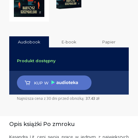
Audiobook
E-book
Papier
Produkt dostępny
KUP W
Najniższa cena z 30 dni przed obniżką:
37.43 zł
Opis książki Po zmroku
Kasandra Lit ceni swoją pracę w jednym z największych