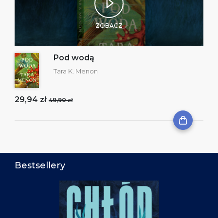
ZOBACZ
Pod wodą
Tara K. Menon
29,94 zł
49,90 zł
Bestsellery