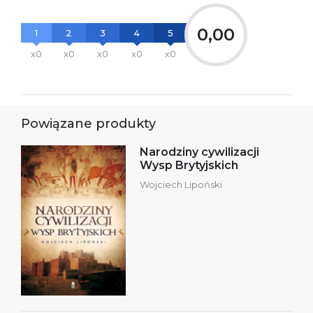
0,00
1
2
3
4
5
x0
x0
x0
x0
x0
Powiązane produkty
Narodziny cywilizacji
Wysp Brytyjskich
Wojciech Lipoński