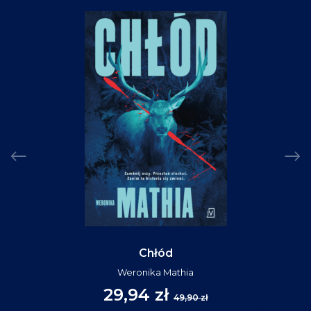
Chłód
Weronika Mathia
29,94 zł
49,90 zł