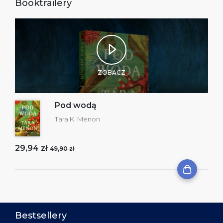
Booktrailery
ZOBACZ
Pod wodą
Tara K. Menon
29,94 zł
49,90 zł
Bestsellery