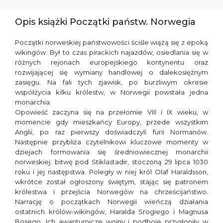
Opis książki Początki państw. Norwegia
Początki norweskiej państwowości ściśle wiążą się z epoką
wikingów. Był to czas pirackich najazdów, osiedlania się w
różnych rejonach europejskiego kontynentu oraz
rozwijającej się wymiany handlowej o dalekosiężnym
zasięgu. Na fali tych zjawisk, po burzliwym okresie
współżycia kilku królestw, w Norwegii powstała jedna
monarchia.
Opowieść zaczyna się na przełomie VIII i IX wieku, w
momencie gdy mieszkańcy Europy, przede wszystkim
Anglii, po raz pierwszy doświadczyli furii Normanów.
Następnie przybliża czytelnikowi kluczowe momenty w
dziejach formowania się średniowiecznej monarchii
norweskiej: bitwę pod Stiklastadir, stoczoną 29 lipca 1030
roku i jej następstwa. Poległy w niej król Olaf Haraldsson,
wkrótce został ogłoszony świętym, stając się patronem
królestwa i przejścia Norwegów na chrześcijaństwo.
Narrację o początkach Norwegii wieńczą działania
ostatnich królów-wikingów, Haralda Srogiego i Magnusa
Bosego. Ich awanturnicze wojny i podboje przysłoniły w