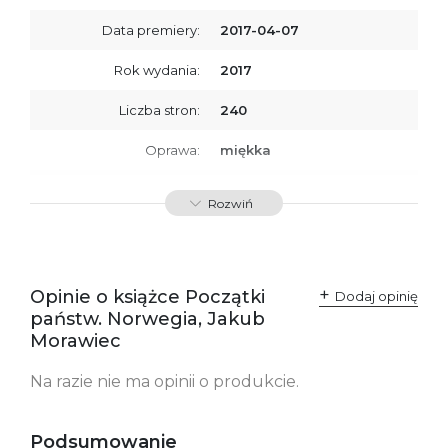
Data premiery:
2017-04-07
Rok wydania:
2017
Liczba stron:
240
Oprawa:
miękka
ISBN
9788379766529
Rozwiń
SKU:
K732803
Producent / Osoby
Wydawnictwo Poznańskie
odpowiedzialne za
Sp. z o.o.
Opinie o książce Początki
Dodaj opinię
zgodność produktu z
ul. Fredry 8
państw. Norwegia, Jakub
przepisami:
61-701 Poznań
Polska
Morawiec
kontakt@wydajenamsie.pl
+48 61 623 38 38
Na razie nie ma opinii o produkcie.
Ostrzeżenia oraz
Załącznik PDF
informacje dotyczące
bezpieczeństwa:
Podsumowanie