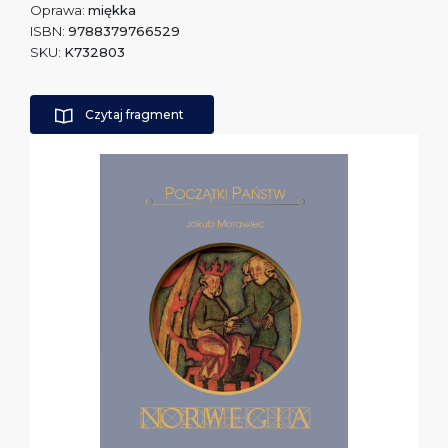
Oprawa:
miękka
ISBN:
9788379766529
SKU:
K732803
Czytaj fragment