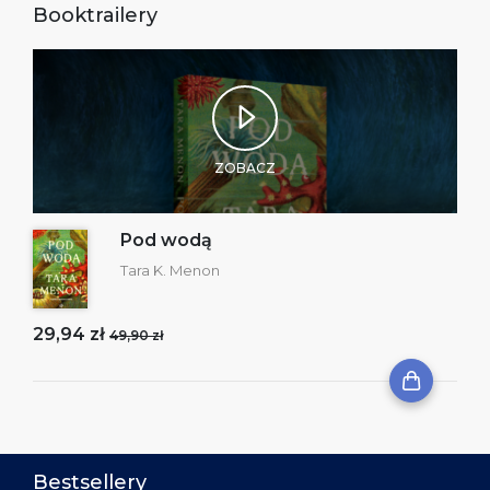
Booktrailery
ZOBACZ
Pod wodą
Tara K. Menon
29,94 zł
49,90 zł
Bestsellery