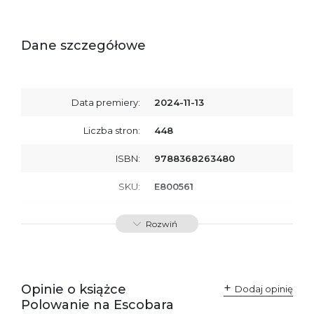
Dane szczegółowe
Data premiery:
2024-11-13
Liczba stron:
448
ISBN:
9788368263480
SKU:
E800561
Producent / Osoby
Wydawnictwo Poznańskie
Rozwiń
odpowiedzialne za
Sp. z o.o.
zgodność produktu z
ul. Fredry 8
przepisami:
61-701 Poznań
Polska
kontakt@wydajenamsie.pl
+48 61 623 38 38
Opinie o książce
Dodaj opinię
Polowanie na Escobara
Ostrzeżenia oraz
Załącznik PDF