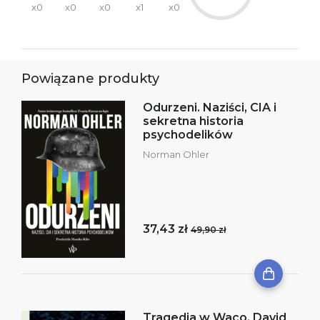
x0
x0
x0
x1
x0
Powiązane produkty
Odurzeni. Naziści, CIA i
sekretna historia
psychodelików
Norman Ohler
37,43 zł
49,90 zł
Tragedia w Waco. David