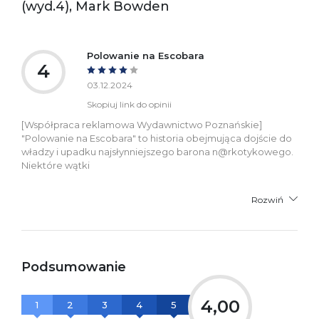
(wyd.4), Mark Bowden
informacje dotyczące
bezpieczeństwa:
Polowanie na Escobara
4
03.12.2024
Skopiuj link do opinii
[Współpraca reklamowa Wydawnictwo Poznańskie]
"Polowanie na Escobara" to historia obejmująca dojście do
władzy i upadku najsłynniejszego barona n@rkotykowego.
Niektóre wątki
Rozwiń
Podsumowanie
4,00
1
2
3
4
5