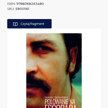
ISBN:
9788368263480
SKU:
E800561
Czytaj fragment