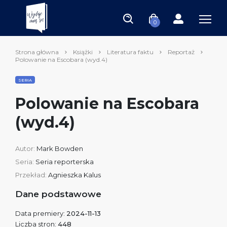
0
Strona główna
Książki
Literatura faktu
Reportaż
Polowanie na Escobara (wyd.4)
SERIA
Polowanie na Escobara
(wyd.4)
Autor:
Mark Bowden
Seria:
Seria reporterska
Przekład:
Agnieszka Kalus
Dane podstawowe
Data premiery:
2024-11-13
Liczba stron:
448