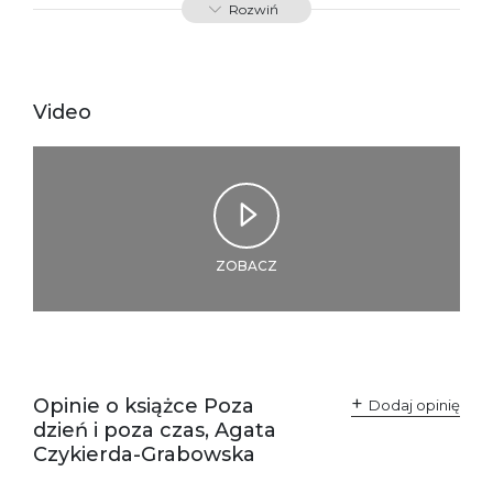
Rozwiń
Producent / Osoby
Wydawnictwo Poznańskie
odpowiedzialne za
Sp. z o.o.
zgodność produktu z
ul. Fredry 8
przepisami:
61-701 Poznań
Video
Polska
kontakt@wydajenamsie.pl
+48 61 623 38 38
Ostrzeżenia oraz
Załącznik PDF
informacje dotyczące
bezpieczeństwa:
ZOBACZ
Opinie o książce Poza
Dodaj opinię
dzień i poza czas, Agata
Czykierda-Grabowska