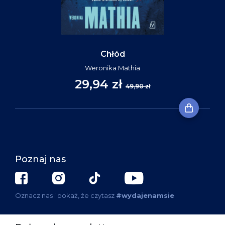
Chłód
Weronika Mathia
29,94 zł
49,90 zł
Poznaj nas
Oznacz nas i pokaż, że czytasz
#wydajenamsie