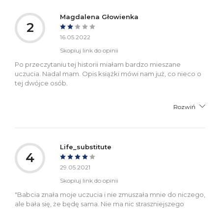
Magdalena Głowienka
2
16.05.2022
Skopiuj link do opinii
Po przeczytaniu tej historii miałam bardzo mieszane
uczucia. Nadal mam. Opis książki mówi nam już, co nieco o
tej dwójce osób.
Rozwiń
Life_substitute
4
29.05.2021
Skopiuj link do opinii
"Babcia znała moje uczucia i nie zmuszała mnie do niczego,
ale bała się, że będę sama. Nie ma nic straszniejszego