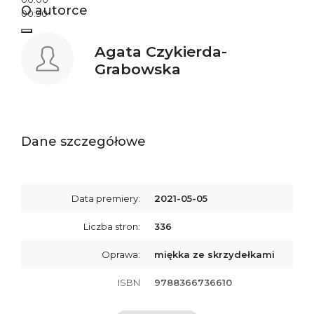
O autorce
00:30
Agata Czykierda-
Grabowska
Dane szczegółowe
Data premiery:
2021-05-05
Liczba stron:
336
Oprawa:
miękka ze skrzydełkami
ISBN
9788366736610
SKU:
K800034