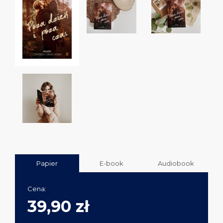
Papier
E-book
Audiobook
Cena:
39,90 zł