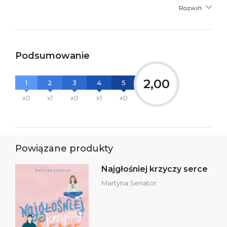
Rozwiń
Podsumowanie
2,00
1
2
3
4
5
x0
x1
x0
x1
x0
Powiązane produkty
Najgłośniej krzyczy serce
Martyna Senator