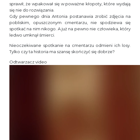
sprawił, że wpakował się w poważne kłopoty, które wydają
się nie do rozwiązania.
Gdy pewnego dnia Antonia postanawia zrobić zdjęcia na
pobliskim, opuszczonym cmentarzu, nie spodziewa się
spotkać na nim nikogo. A już na pewno nie człowieka, który
ledwo umknął śmierci.
Nieoczekiwane spotkanie na cmentarzu odmieni ich losy.
Tylko czy ta historia ma szansę skończyć się dobrze?
Odtwarzacz video