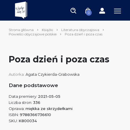
0
Strona główna
Książki
Literatura obyczajowa
Powieści obyczajowe polskie
Poza dzień i poza czas
Poza dzień i poza czas
Autorka:
Agata Czykierda-Grabowska
Dane podstawowe
Data premiery:
2021-05-05
Liczba stron:
336
Oprawa:
miękka ze skrzydełkami
ISBN:
9788366736610
SKU:
K800034