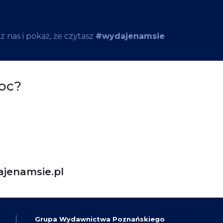
 nas i pokaż, że czytasz
#wydajenamsie
oc?
jenamsie.pl
Grupa Wydawnictwa Poznańskiego