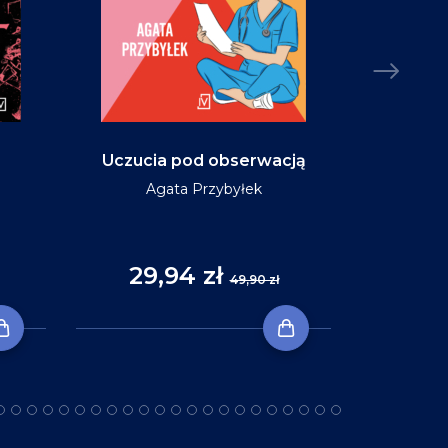
Uczucia pod obserwacją
Niebo w ko
Agata Przybyłek
29,94 zł
35
49,90 zł