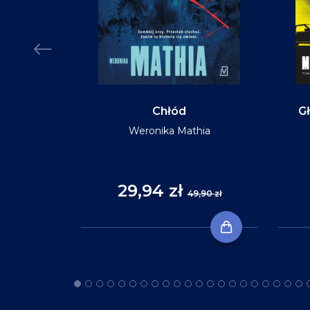
MIĘKKA
Chłód
Gł
Weronika Mathia
Reid
29,94 zł
,90 zł
49,90 zł