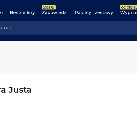
2026 📚
OD 7.50 ZŁ
ki
Bestsellery
Zapowiedzi
Pakiety i zestawy
Wyprze
a Justa