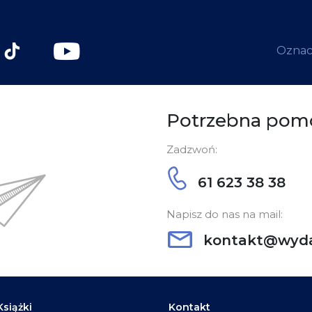
Oznacz
Potrzebna pom
Zadzwoń:
61 623 38 38
Napisz do nas na mail:
kontakt@wyda
Książki
Kontakt