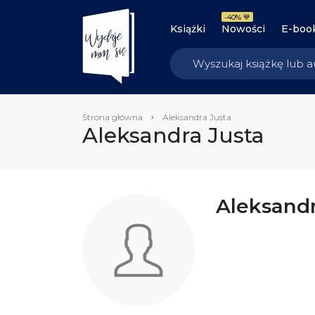
-40% 💙
Książki
Nowości
E-boo
Strona główna
Aleksandra Justa
Aleksandra Justa
Aleksandr