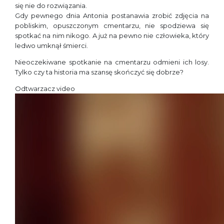
się nie do rozwiązania.
Gdy pewnego dnia Antonia postanawia zrobić zdjęcia na
pobliskim, opuszczonym cmentarzu, nie spodziewa się
spotkać na nim nikogo. A już na pewno nie człowieka, który
ledwo umknął śmierci.
Nieoczekiwane spotkanie na cmentarzu odmieni ich losy.
Tylko czy ta historia ma szansę skończyć się dobrze?
Odtwarzacz video