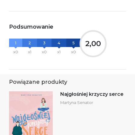
Podsumowanie
2,00
1
2
3
4
5
x0
x1
x0
x1
x0
Powiązane produkty
Najgłośniej krzyczy serce
Martyna Senator