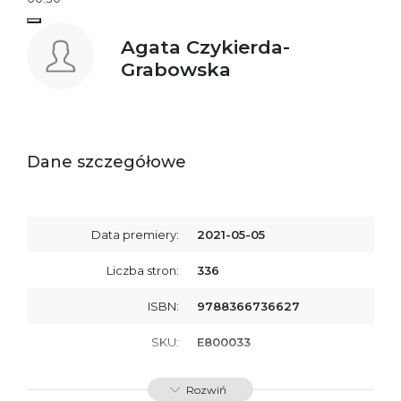
Agata Czykierda-
Grabowska
Dane szczegółowe
Data premiery:
2021-05-05
Liczba stron:
336
ISBN:
9788366736627
SKU:
E800033
Producent / Osoby
Wydawnictwo Poznańskie
Rozwiń
odpowiedzialne za
Sp. z o.o.