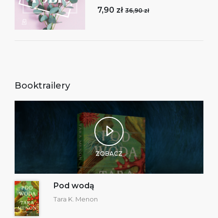
7,90 zł
36,90 zł
Booktrailery
ZOBACZ
Pod wodą
Tara K. Menon