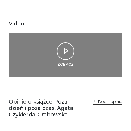
zgodność produktu z
ul. Fredry 8
przepisami:
61-701 Poznań
Polska
kontakt@wydajenamsie.pl
+48 61 623 38 38
Video
Ostrzeżenia oraz
Załącznik PDF
informacje dotyczące
bezpieczeństwa:
ZOBACZ
Opinie o książce Poza
Dodaj opinię
dzień i poza czas, Agata
Czykierda-Grabowska