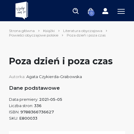
0
Strona główna
Książki
Literatura obyczajowa
Powieści obyczajowe polskie
Poza dzień i poza czas
Poza dzień i poza czas
Autorka:
Agata Czykierda-Grabowska
Dane podstawowe
Data premiery:
2021-05-05
Liczba stron:
336
ISBN:
9788366736627
SKU:
E800033