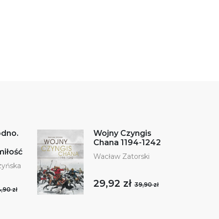
odno.
Wojny Czyngis
Chana 1194-1242
miłość
Wacław Zatorski
zyńska
29,92 zł
39,90 zł
,90 zł