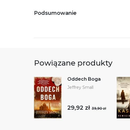
Podsumowanie
Powiązane produkty
Oddech Boga
Jeffrey Small
29,92 zł
39,90 zł