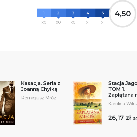
4,50
1
2
3
4
5
x0
x0
x0
x1
x1
Kasacja. Seria z
Stacja Jag
Joanną Chyłką
TOM 1.
Zaplątana 
Remigiusz Mróz
Karolina Wilc
26,17 zł
34