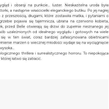
ygląd i obsesji na punkcie… luster. Nieskazitelna uroda była
orki, a następnie właścicielki eleganckiego butiku. Po jej nagłej
z przeszłością, długami, które zostawiła matka, i pytaniami o
grzebie pojawia się tajemnicza, ubrana na czerwono kobieta,
, przed Belle otwierają się drzwi do zupełnie nieznanego jej
osób uzależnionych od idealnego wyglądu i gotowych na wiele
się w ten świat, coraz bardziej zafascynowana obietnicami
ełnienie marzeń o wiecznej młodości wydaje się na wyciągnięcie
o wysoka…
ogicznego thrillera i surrealistycznego horroru. To niepokojąca
której łatwo się zatracić.