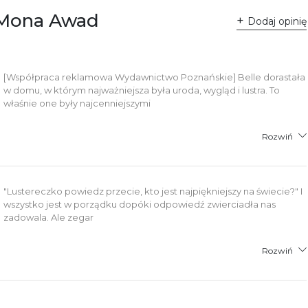
, Mona Awad
Dodaj opinię
łącznik PDF
[Współpraca reklamowa Wydawnictwo Poznańskie] Belle dorastała
w domu, w którym najważniejsza była uroda, wygląd i lustra. To
właśnie one były najcenniejszymi
Rozwiń
"Lustereczko powiedz przecie, kto jest najpiękniejszy na świecie?" I
wszystko jest w porządku dopóki odpowiedź zwierciadła nas
zadowala. Ale zegar
Rozwiń