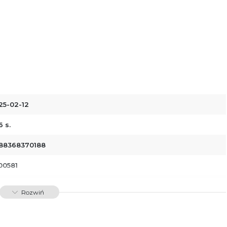
25-02-12
 s.
88368370188
00581
dawnictwo Poznańskie Sp. z o.o.
Rozwiń
 Fredry 8
-701 Poznań
lska
ntakt@wydajenamsie.pl
8 61 623 38 38