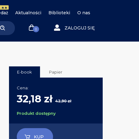
 🔥🔥
daż
Aktualności
Biblioteki
O nas
ZALOGUJ SIĘ
0
E-book
Papier
Cena:
32,18 zł
42,90 zł
Produkt dostępny
KUP