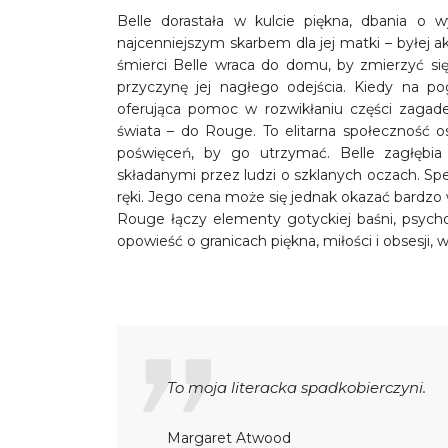
Belle dorastała w kulcie piękna, dbania o w
najcenniejszym skarbem dla jej matki – byłej akt
śmierci Belle wraca do domu, by zmierzyć się 
przyczynę jej nagłego odejścia. Kiedy na po
oferująca pomoc w rozwikłaniu części zagadek
świata – do Rouge. To elitarna społeczność 
poświęceń, by go utrzymać. Belle zagłębia 
składanymi przez ludzi o szklanych oczach. Sp
ręki. Jego cena może się jednak okazać bardz
Rouge łączy elementy gotyckiej baśni, psychol
opowieść o granicach piękna, miłości i obsesji, w 
To moja literacka spadkobierczyni.
Margaret Atwood