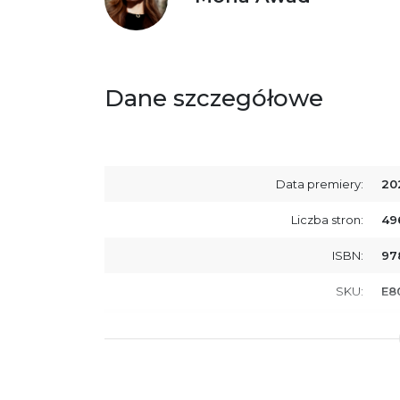
Dane szczegółowe
Data premiery:
20
Liczba stron:
496
ISBN:
97
SKU:
E8
Producent / Osoby odpowiedzialne za
Wy
zgodność produktu z przepisami:
ul.
61
Po
ko
+4