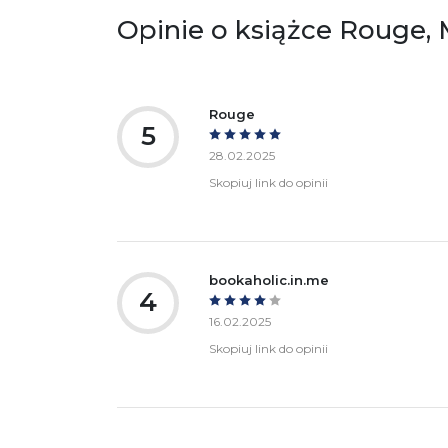
Opinie o książce Rouge
Ostrzeżenia oraz informacje dotyczące
Za
bezpieczeństwa:
Rouge
5
28.02.2025
Skopiuj link do opinii
bookaholic.in.me
4
16.02.2025
Skopiuj link do opinii