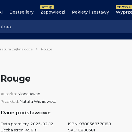
2026 📚
OD 7.50 ZŁ
ki
Bestsellery
Zapowiedzi
Pakiety i zestawy
Wyprze
eratura piękna obca
Rouge
Rouge
Autorka:
Mona Awad
Przekład:
Natalia Wiśniewska
Dane podstawowe
Data premiery:
2025-02-12
ISBN:
9788368370188
Liczba stron:
496 s.
SKU:
E800581