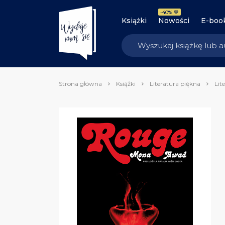
-40% 💙
Książki
Nowości
E-boo
Strona główna
Książki
Literatura piękna
Lit