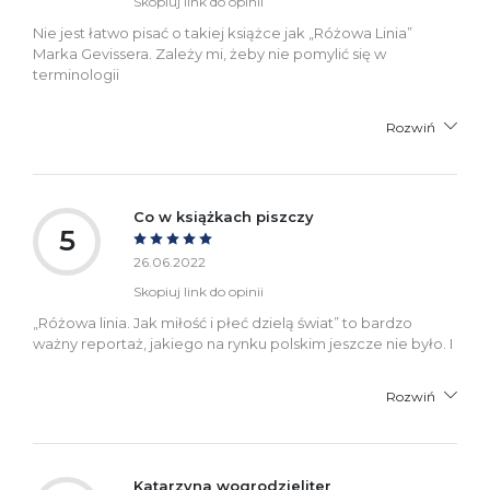
Skopiuj link do opinii
Nie jest łatwo pisać o takiej książce jak „Różowa Linia”
Marka Gevissera. Zależy mi, żeby nie pomylić się w
terminologii
Rozwiń
Co w książkach piszczy
5
26.06.2022
Skopiuj link do opinii
„Różowa linia. Jak miłość i płeć dzielą świat” to bardzo
ważny reportaż, jakiego na rynku polskim jeszcze nie było. I
Rozwiń
Katarzyna wogrodzieliter