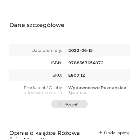
Dane szczegółowe
Data premiery:
2022-06-15
ISBN:
9788367054072
SKU:
E800112
Producent / Osoby
Wydawnictwo Poznańskie
odpowiedzialne za
Sp. z o.o.
zgodność produktu z
ul. Fredry 8
przepisami:
61-701 Poznań
Rozwiń
Polska
kontakt@wydajenamsie.pl
+48 61 623 38 38
Ostrzeżenia oraz
Załącznik PDF
Opinie o książce Różowa
Dodaj opinię
informacje dotyczące