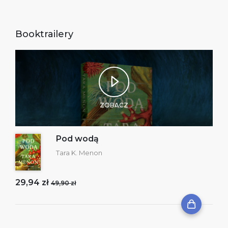
Booktrailery
ZOBACZ
Pod wodą
Tara K. Menon
29,94 zł
49,90 zł