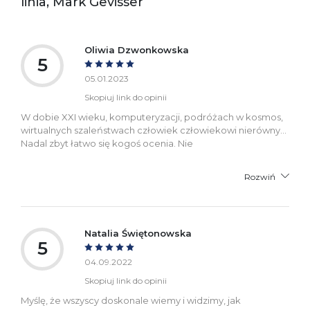
linia, Mark Gevisser
bezpieczeństwa:
Oliwia Dzwonkowska
5
05.01.2023
Skopiuj link do opinii
W dobie XXI wieku, komputeryzacji, podróżach w kosmos,
wirtualnych szaleństwach człowiek człowiekowi nierówny...
Nadal zbyt łatwo się kogoś ocenia. Nie
Rozwiń
Natalia Świętonowska
5
04.09.2022
Skopiuj link do opinii
Myślę, że wszyscy doskonale wiemy i widzimy, jak