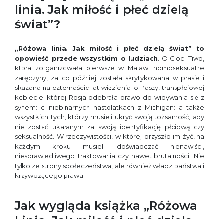
linia. Jak miłość i płeć dzielą
świat”?
„Różowa linia. Jak miłość i płeć dzielą świat” to
opowieść przede wszystkim o ludziach
. O Cioci Tiwo,
która zorganizowała pierwsze w Malawi homoseksualne
zaręczyny, za co później została skrytykowana w prasie i
skazana na czternaście lat więzienia; o Paszy, transpłciowej
kobiecie, której Rosja odebrała prawo do widywania się z
synem; o niebinarnych nastolatkach z Michigan; a także
wszystkich tych, którzy musieli ukryć swoją tożsamość, aby
nie zostać ukaranym za swoją identyfikację płciową czy
seksualność. W rzeczywistości, w której przyszło im żyć, na
każdym kroku musieli doświadczać nienawiści,
niesprawiedliwego traktowania czy nawet brutalności. Nie
tylko ze strony społeczeństwa, ale również władz państwa i
krzywdzącego prawa.
Jak wygląda książka „Różowa