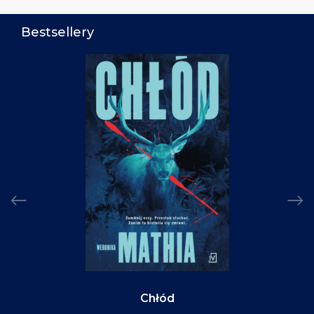
Bestsellery
Chłód