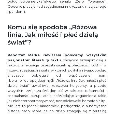
południowoamerykańskiego serialu „Zero Tolerance”.
Obecnie pracuje nad zagadnieniami kryzysu klimatycznego
i pandemii.
Komu się spodoba „Różowa
linia. Jak miłość i płeć dzielą
świat”?
Reportaż
Marka Gevissera
polecamy wszystkim
pasjonatom
literatury faktu
, chcącym zaznajomić się z
faktyczną sytuacją przedstawicieli społeczności LGBT+ w
różnych częściach świata, w których polityka i światopogląd
znacząco odbiegają od współczesnej nam
liberalno- europejskiej myśli. „Różowa linia. Jak miłość i płeć
dzielą świat” uwrażliwia, rozszerza horyzonty, a przede
wszystkim zwiększa świadomość w zakresie tożsamości i
seksualności, skrupulatnie naświetlając zagadnienia takie
jak nieheteronormatywność, transpłciowość, homofobia itp.
Nie jest to jednak akademicki podręcznik, a autentyczna
historia osób, które na co dzień zmagają się z brutalną