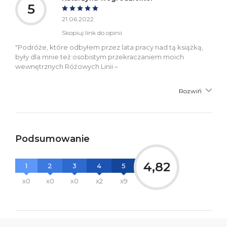
5
21.06.2022
Skopiuj link do opinii
"Podróże, które odbyłem przez lata pracy nad tą książką,
były dla mnie też osobistym przekraczaniem moich
wewnętrznych Różowych Linii –
Rozwiń
Podsumowanie
4,82
1
2
3
4
5
x0
x0
x0
x2
x9