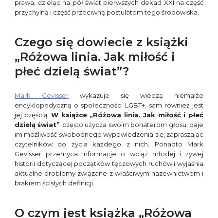
prawa, dzieląc na pół świat pierwszych dekad XXI na część
przychylną i część przeciwną postulatom tego środowiska.
Czego się dowiecie z książki
„Różowa linia. Jak miłość i
płeć dzielą świat”?
Mark Gevisser
wykazuje się wiedzą niemalże
encyklopedyczną o społeczności LGBT+, sam również jest
jej częścią.
W książce „Różowa linia. Jak miłość i płeć
dzielą świat”
często użycza swoim bohaterom głosu, daje
im możliwość swobodnego wypowiedzenia się, zapraszając
czytelników do życia każdego z nich. Ponadto Mark
Gevisser przemyca informacje o wciąż młodej i żywej
historii dotyczącej początków tęczowych ruchów i wyjaśnia
aktualne problemy związane z właściwym nazewnictwem i
brakiem ścisłych definicji.
O czym jest książka „Różowa