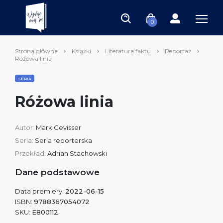
0
Strona główna
Książki
Literatura faktu
Reportaż
Różowa linia
SERIA
Różowa linia
Autor:
Mark Gevisser
Seria:
Seria reporterska
Przekład:
Adrian Stachowski
Dane podstawowe
Data premiery:
2022-06-15
ISBN:
9788367054072
SKU:
E800112