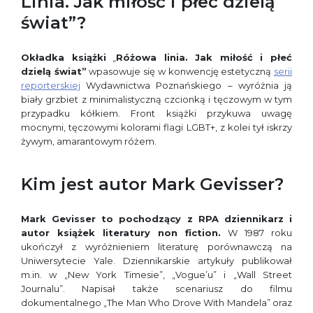
Linia. Jak miłość i płeć dzielą
świat”?
Okładka książki
„
Różowa linia. Jak miłość i płeć
dzielą świat”
wpasowuje się w konwencję estetyczną
serii
reporterskiej
Wydawnictwa Poznańskiego – wyróżnia ją
biały grzbiet z minimalistyczną czcionką i tęczowym w tym
przypadku kółkiem. Front książki przykuwa uwagę
mocnymi, tęczowymi kolorami flagi LGBT+, z kolei tył iskrzy
żywym, amarantowym różem.
Kim jest autor Mark Gevisser?
Mark Gevisser to pochodzący z RPA dziennikarz i
autor książek literatury non fiction.
W 1987 roku
ukończył z wyróżnieniem literaturę porównawczą na
Uniwersytecie Yale. Dziennikarskie artykuły publikował
m.in. w „New York Timesie”, „Vogue’u” i „Wall Street
Journalu”. Napisał także scenariusz do filmu
dokumentalnego „The Man Who Drove With Mandela” oraz