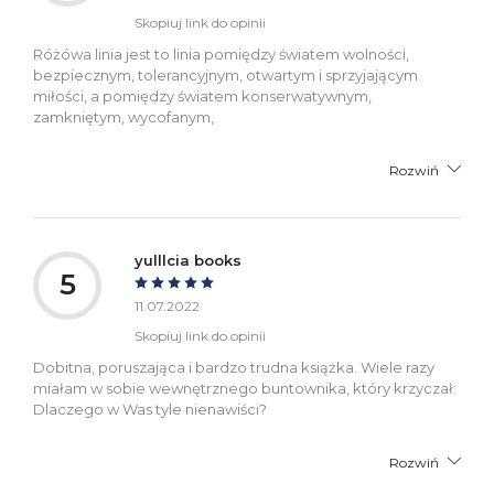
Skopiuj link do opinii
Różówa linia jest to linia pomiędzy światem wolności,
bezpiecznym, tolerancyjnym, otwartym i sprzyjającym
miłości, a pomiędzy światem konserwatywnym,
zamkniętym, wycofanym,
Rozwiń
yulllcia books
5
11.07.2022
Skopiuj link do opinii
Dobitna, poruszająca i bardzo trudna książka. Wiele razy
miałam w sobie wewnętrznego buntownika, który krzyczał:
Dlaczego w Was tyle nienawiści?
Rozwiń