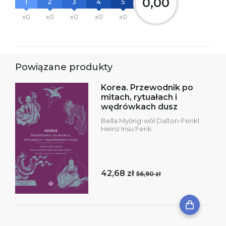
0,00
1
2
3
4
5
x0
x0
x0
x0
x0
Powiązane produkty
Korea. Przewodnik po
mitach, rytuałach i
wędrówkach dusz
Bella Myŏng-wŏl Dalton-Fenkl
Heinz Insu Fenk
42,68 zł
56,90 zł