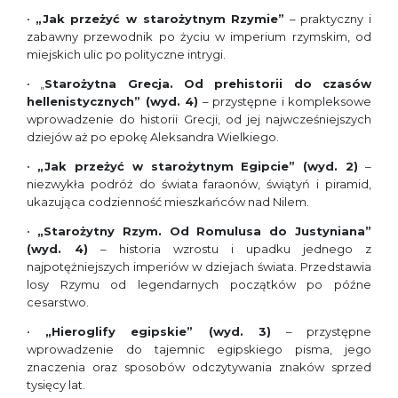
•
„Jak przeżyć w starożytnym Rzymie”
– praktyczny i
zabawny przewodnik po życiu w imperium rzymskim, od
miejskich ulic po polityczne intrygi.
• „
Starożytna Grecja. Od prehistorii do czasów
hellenistycznych” (wyd. 4)
– przystępne i kompleksowe
wprowadzenie do historii Grecji, od jej najwcześniejszych
dziejów aż po epokę Aleksandra Wielkiego.
•
„Jak przeżyć w starożytnym Egipcie” (wyd. 2)
–
niezwykła podróż do świata faraonów, świątyń i piramid,
ukazująca codzienność mieszkańców nad Nilem.
•
„Starożytny Rzym. Od Romulusa do Justyniana”
(wyd. 4)
– historia wzrostu i upadku jednego z
najpotężniejszych imperiów w dziejach świata. Przedstawia
losy Rzymu od legendarnych początków po późne
cesarstwo.
•
„Hieroglify egipskie” (wyd. 3)
– przystępne
wprowadzenie do tajemnic egipskiego pisma, jego
znaczenia oraz sposobów odczytywania znaków sprzed
tysięcy lat.