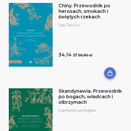
Chiny. Przewodnik po
herosach, smokach i
świętych rzekach
Tao Tao Liu
34,14 zł
56,90 zł
Skandynawia. Przewodnik
po bogach, władcach i
olbrzymach
Carolyne Larrington