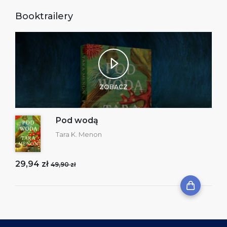
Booktrailery
ZOBACZ
Pod wodą
Tara K. Menon
29,94 zł
49,90 zł