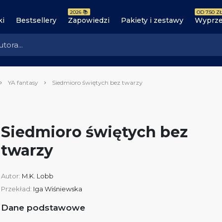
2026 📚
OD 7.50 ZŁ
ki
Bestsellery
Zapowiedzi
Pakiety i zestawy
Wyprze
YA fantasy
Siedmioro świętych bez twarzy
Siedmioro świętych bez
twarzy
Autor:
M.K. Lobb
Przekład:
Iga Wiśniewska
Dane podstawowe