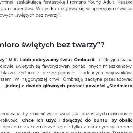
minał, zaskakującą fantastykę i romans Young Adult. Książka
ego morderstwa. Wszystko rozgrywa się w opresyjnym świecie
łowych „świętych bez twarzy”.
mioro świętych bez twarzy”?
zy” M.K. Lobb odkrywamy świat Ombrazii
. To fikcyjna kraina
postołowie świętych są faworyzowani ponad innych mieszkańców.
Palazzo złożona z bezwzględnych i oddanych wojowników.
system. W najgorętszej chwili Ombrazję zaczyna prześladować
a –
jednej z dwóch głównych postaci powieści „Siedmioro
owana, by zmienić życie swoje, jak i pozostałych uciśnionych
rpliwości.
Chce ich użyć i dołączyć do buntu, by obalić
z będzie musiała zmierzyć się nie tylko z okrutnym systemem