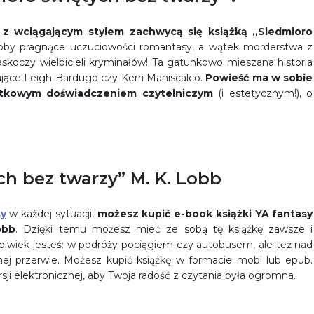
 z wciągającym stylem zachwycą się książką „Siedmioro
soby pragnące uczuciowości romantasy, a wątek morderstwa z
oczy wielbicieli kryminałów! Ta gatunkowo mieszana historia
jące Leigh Bardugo czy Kerri Maniscalco.
Powieść ma w sobie
ątkowym doświadczeniem czytelniczym
(i estetycznym!), o
h bez twarzy” M. K. Lobb
sy
w każdej sytuacji,
możesz kupić e-book książki YA fantasy
obb
. Dzięki temu możesz mieć ze sobą tę książkę zawsze i
kolwiek jesteś: w podróży pociągiem czy autobusem, ale też nad
lnej przerwie. Możesz kupić książkę w formacie mobi lub epub.
ji elektronicznej, aby Twoja radość z czytania była ogromna.