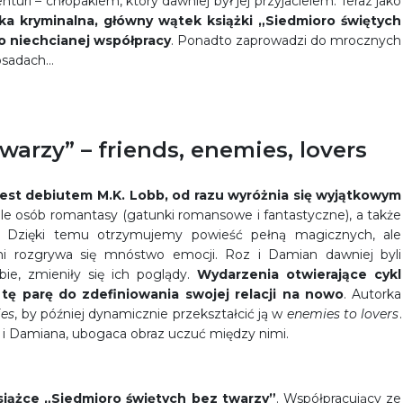
uri – chłopakiem, który dawniej był jej przyjacielem. Teraz jako
a kryminalna, główny wątek książki „Siedmioro świętych
o niechcianej współpracy
. Ponadto zaprowadzi do mrocznych
osadach…
warzy” – friends, enemies, lovers
jest debiutem M.K. Lobb, od razu wyróżnia się wyjątkowym
ele osób romantasy (gatunki romansowe i fantastyczne), a także
. Dzięki temu otrzymujemy powieść pełną magicznych, ale
i rozgrywa się mnóstwo emocji. Roz i Damian dawniej byli
ebie, zmieniły się ich poglądy.
Wydarzenia otwierające cykl
tę parę do zdefiniowania swojej relacji na nowo
. Autorka
ies
, by później dynamicznie przekształcić ją w
enemies to lovers
.
i Damiana, ubogaca obraz uczuć między nimi.
siążce „Siedmioro świętych bez twarzy”
. Współpracujący ze