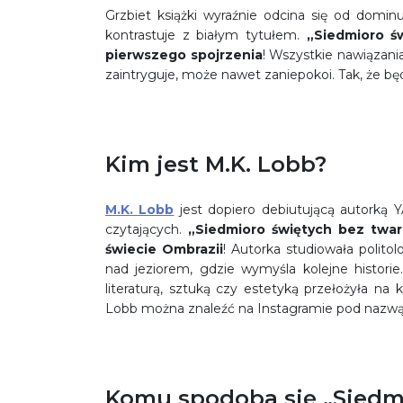
Grzbiet książki wyraźnie odcina się od domin
kontrastuje z białym tytułem.
„Siedmioro ś
pierwszego spojrzenia
! Wszystkie nawiązania
zaintryguje, może nawet zaniepokoi. Tak, że będz
Kim jest M.K. Lobb?
M.K. Lobb
jest dopiero debiutującą autorką Y
czytających.
„Siedmioro świętych bez twar
świecie Ombrazii
! Autorka studiowała polito
nad jeziorem, gdzie wymyśla kolejne histori
literaturą, sztuką czy estetyką przełożyła na
Lobb można znaleźć na Instagramie pod nazw
Komu spodoba się „Siedmi