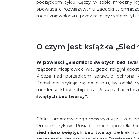
początkiem cyklu. Łączy w sobie mroczny kry
opowiada o rozwiązywaniu zagadki tajemnicz
magii zniewolonym przez religijny system tytu
O czym jest książka „Sied
W powieści „Siedmioro świętych bez twar
rządzona niesprawiedliwie, gdzie religijni a
Pieczę nad porządkiem sprawuje ochrona 
Podwładni szykują się do buntu, by obalić 
morderca, który zabija ojca Rossany Lacertos
świętych bez twarzy”
.
Córka zamordowanego mężczyzny jest zdetermin
Ombrazijczyków. Posiada moce apostołki Cie
siedmioro świętych bez twarzy
. Jednak Ro