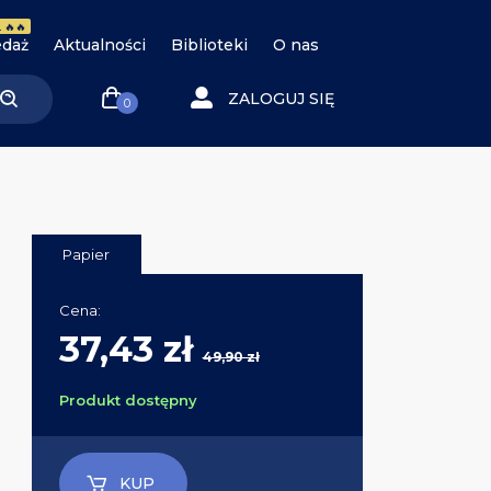
 🔥🔥
daż
Aktualności
Biblioteki
O nas
ZALOGUJ SIĘ
0
Papier
Cena:
37,43 zł
49,90 zł
Produkt dostępny
KUP