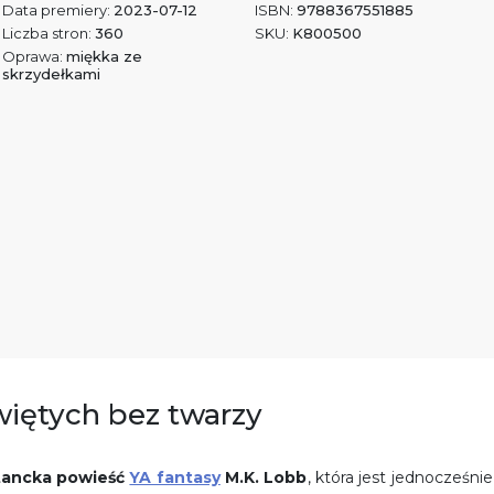
Data premiery:
2023-07-12
ISBN:
9788367551885
Liczba stron:
360
SKU:
K800500
Oprawa:
miękka ze
skrzydełkami
więtych bez twarzy
utancka powieść
YA fantasy
M.K. Lobb
, która jest jednocześnie