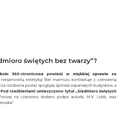
dmioro świętych bez twarzy”?
koło 360-stronicowa powieść w miękkiej oprawie ze
 niesamowitą estetyką! Biel marmuru kontrastuje z czerwienią
mnicza rzeźbiona postać spogląda sponad wspaniałych budynków, a
.
Pod rzeźbieniami umieszczono tytuł „Siedmioro świętych
Poniżej na czerwono dodano podpis autorki, M.K. Lobb, oraz
iewska”.