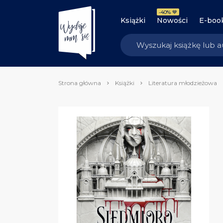
-40% 💙
Książki
Nowości
E-boo
Strona główna
Książki
Literatura młodzieżowa