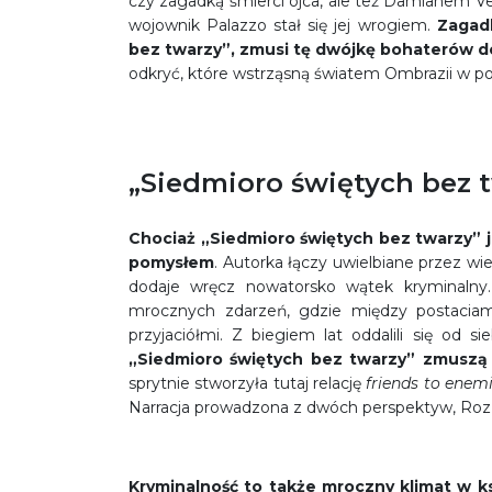
czy zagadką śmierci ojca, ale też Damianem Vent
wojownik Palazzo stał się jej wrogiem.
Zagadk
bez twarzy”, zmusi tę dwójkę bohaterów d
odkryć, które wstrząsną światem Ombrazii w p
„Siedmioro świętych bez t
Chociaż „Siedmioro świętych bez twarzy” 
pomysłem
. Autorka łączy uwielbiane przez wi
dodaje wręcz nowatorsko wątek kryminalny
mrocznych zdarzeń, gdzie między postaciam
przyjaciółmi. Z biegiem lat oddalili się od si
„Siedmioro świętych bez twarzy” zmuszą 
sprytnie stworzyła tutaj relację
friends to enem
Narracja prowadzona z dwóch perspektyw, Roz 
Kryminalność to także mroczny klimat w k