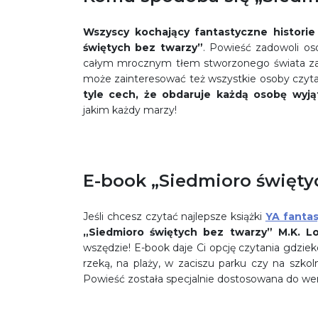
Wszyscy kochający fantastyczne historie
świętych bez twarzy”
. Powieść zadowoli o
całym mrocznym tłem stworzonego świata zask
może zainteresować też wszystkie osoby czyta
tyle cech, że obdaruje każdą osobę wyj
jakim każdy marzy!
E-book „Siedmioro świętyc
Jeśli chcesz czytać najlepsze książki
YA fanta
„Siedmioro świętych bez twarzy” M.K. L
wszędzie! E-book daje Ci opcję czytania gdzie
rzeką, na plaży, w zaciszu parku czy na szko
Powieść została specjalnie dostosowana do wers