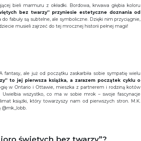
ującej bieli marmuru z okładki. Bordowa, krwawa głębia koloru
więtych bez twarzy” przyniesie estetyczne doznania od
 do fabuły są subtelne, ale symboliczne. Dzięki nim przyciągnie,
iecie musieli zajrzeć do tej mrocznej historii pełnej magii!
A fantasy, ale już od początku zaskarbiła sobie sympatię wielu
zy” to jej pierwsza książka, a zarazem początek cyklu o
logię w Ontario i Ottawie, mieszka z partnerem i rodziną kotów
e. Uwielbia wszystko, co ma w sobie mrok – swoje fascynacje
 klimat książki, który towarzyszy nam od pierwszych stron. M.K.
ą @mk_lobb.
oro świętych bez twarzy”?