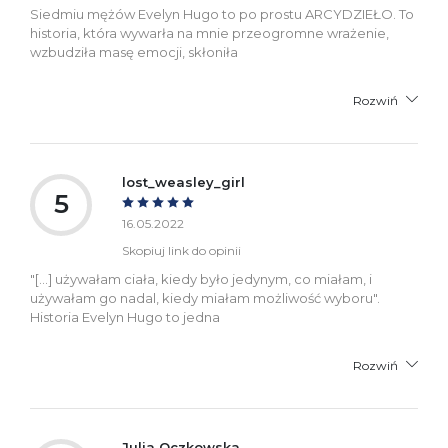
Siedmiu mężów Evelyn Hugo to po prostu ARCYDZIEŁO. To
historia, która wywarła na mnie przeogromne wrażenie,
wzbudziła masę emocji, skłoniła
Rozwiń
lost_weasley_girl
5
16.05.2022
Skopiuj link do opinii
"[...] używałam ciała, kiedy było jedynym, co miałam, i
używałam go nadal, kiedy miałam możliwość wyboru".
Historia Evelyn Hugo to jedna
Rozwiń
Julia Oczkowska