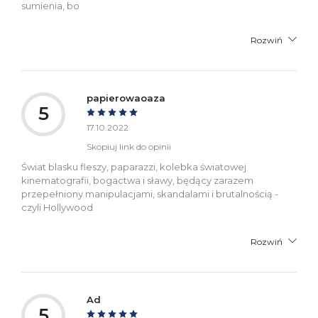
sumienia, bo
Rozwiń
papierowaoaza
5
17.10.2022
Skopiuj link do opinii
Świat blasku fleszy, paparazzi, kolebka światowej
kinematografii, bogactwa i sławy, będący zarazem
przepełniony manipulacjami, skandalami i brutalnością -
czyli Hollywood
Rozwiń
Ad
5