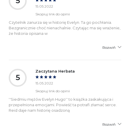
5
15.05.2022
Skopiuj link do opinii
Czytelnik zanurza się w historię Evelyn. Ta go pochłania.
Bezgranicznie choć nienachalnie. Czytając ma się wrażenie,
że historia opisana w
Rozwiń
Zaczytana Herbata
5
15.05.2022
Skopiuj link do opinii
''Siedmiu mężów Evelyn Hugo'' to książka zaskakująca i
przepełniona emocjami. Powieść ta potrafi złamać serce.
Reid daje nam historię osadzoną
Rozwiń