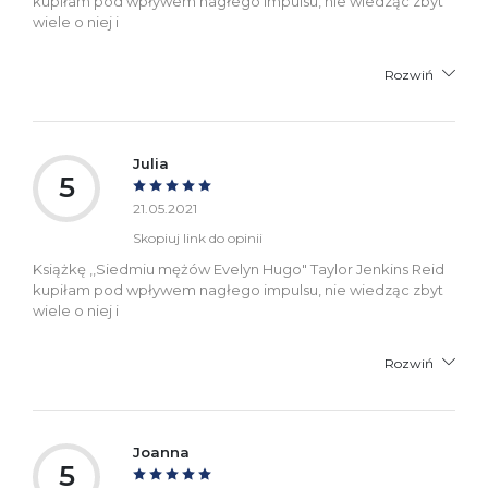
kupiłam pod wpływem nagłego impulsu, nie wiedząc zbyt
wiele o niej i
Rozwiń
Julia
5
21.05.2021
Skopiuj link do opinii
Książkę ,,Siedmiu mężów Evelyn Hugo" Taylor Jenkins Reid
kupiłam pod wpływem nagłego impulsu, nie wiedząc zbyt
wiele o niej i
Rozwiń
Joanna
5