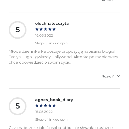
oluchnatezczyta
5
16.05.2022
Skopiuj link do opinii
Młoda dziennikarka dostaje propozycję napisania biografii
Evelyn Hugo - gwiazdy Hollywood. Aktorka po raz pierwszy
chce opowiedzieć o swoim życiu,
Rozwiń
agnes_book_diary
5
15.05.2022
Skopiuj link do opinii
Czy jest jeszcze jakaś osoba, która nie słyszała o książce