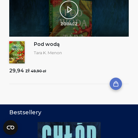
ZOBACZ
Pod wodą
Tara K. Menon
29,94 zł
49,90 zł
Bestsellery