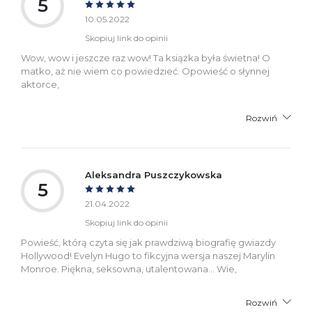
5
10.05.2022
Skopiuj link do opinii
Wow, wow i jeszcze raz wow! Ta książka była świetna! O
matko, aż nie wiem co powiedzieć. Opowieść o słynnej
aktorce,
Rozwiń
Aleksandra Puszczykowska
5
21.04.2022
Skopiuj link do opinii
Powieść, którą czyta się jak prawdziwą biografię gwiazdy
Hollywood! Evelyn Hugo to fikcyjna wersja naszej Marylin
Monroe. Piękna, seksowna, utalentowana... Wie,
Rozwiń