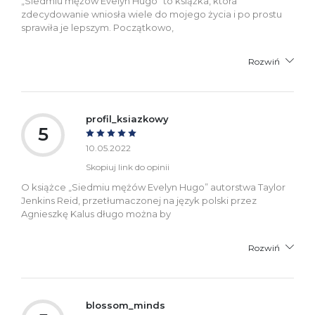
„Siedmiu mężów Evelyn Hugo” to książka, która
zdecydowanie wniosła wiele do mojego życia i po prostu
sprawiła je lepszym. Początkowo,
Rozwiń
profil_ksiazkowy
5
10.05.2022
Skopiuj link do opinii
O książce „Siedmiu mężów Evelyn Hugo” autorstwa Taylor
Jenkins Reid, przetłumaczonej na język polski przez
Agnieszkę Kalus długo można by
Rozwiń
blossom_minds