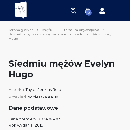
0
Strona główna
Książki
Literatura obyczajowa
Powieści obyczajowe zagraniczne
Siedmiu mężów Evelyn
Hugo
Siedmiu mężów Evelyn
Hugo
Autorka:
Taylor Jenkins Reid
Przekład:
Agnieszka Kalus
Dane podstawowe
Data premiery:
2019-06-03
Rok wydania:
2019