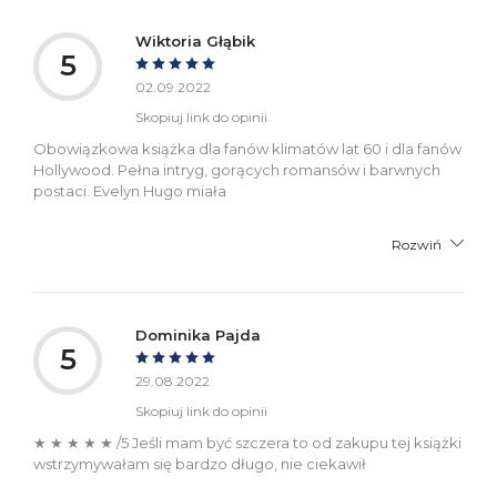
Wiktoria Głąbik
5
02.09.2022
Skopiuj link do opinii
Obowiązkowa książka dla fanów klimatów lat 60 i dla fanów
Hollywood. Pełna intryg, gorących romansów i barwnych
postaci. Evelyn Hugo miała
Rozwiń
Dominika Pajda
5
29.08.2022
Skopiuj link do opinii
★ ★ ★ ★ ★ /5 Jeśli mam być szczera to od zakupu tej książki
wstrzymywałam się bardzo długo, nie ciekawił