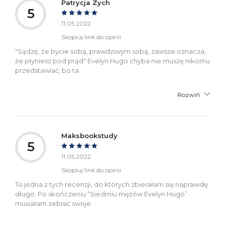
Patrycja Zych
5
11.05.2022
Skopiuj link do opinii
"Sądzę, że bycie sobą, prawdziwym sobą, zawsze oznacza,
że płyniesz pod prąd" Evelyn Hugo chyba nie muszę nikomu
przedstawiać, bo ta
Rozwiń
Maksbookstudy
5
11.05.2022
Skopiuj link do opinii
To jedna z tych recenzji, do których zbierałam się naprawdę
długo. Po skończeniu “Siedmiu mężów Evelyn Hugo”
musiałam zebrać swoje