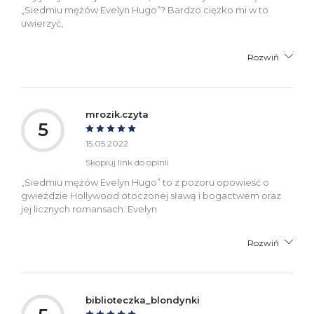
„Siedmiu mężów Evelyn Hugo”? Bardzo ciężko mi w to
uwierzyć,
Rozwiń
mrozik.czyta
5
15.05.2022
Skopiuj link do opinii
„Siedmiu mężów Evelyn Hugo” to z pozoru opowieść o
gwieździe Hollywood otoczonej sławą i bogactwem oraz
jej licznych romansach. Evelyn
Rozwiń
biblioteczka_blondynki