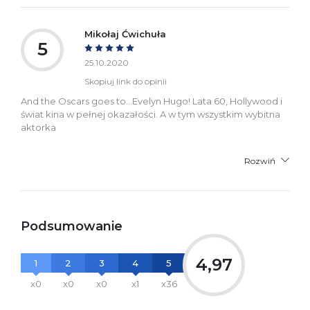
Mikołaj Ćwichuła
5
25.10.2020
Skopiuj link do opinii
And the Oscars goes to…Evelyn Hugo! Lata 60, Hollywood i
świat kina w pełnej okazałości. A w tym wszystkim wybitna
aktorka
Rozwiń
Podsumowanie
4,97
1
2
3
4
5
x0
x0
x0
x1
x36