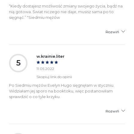
“Kiedy dostajesz możliwość zmiany swojego życia, bądź na
nią gotowa. Świat niczego nie daje, musisz sama po to
sięgnąć.” "Siedmiu mężów
Rozwiń
w.krainie.liter
5
11.05.2022
Skopiuj link do opinii
Po Siedmiu mężów Evelyn Hugo sięgnęłam w styczniu.
Widziałam jej sporo na booktoku, więc postanowiłam
sprawdzić o co tyle krzyku.
Rozwiń