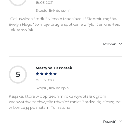
18.03.2021
Skopiuj link do opinii
"Cel uświęca środki" Niccolo Machiavelli "Siedmiu mężów
Evelyn Hugo" to moje drugie spotkanie z Tylor Jenkins Reid.
Tak samo jak
Rozwiń
Martyna Brzostek
5
06.11.2020
Skopiuj link do opinii
Książka, która w poprzednim roku wywołała ogrom
zachwytów, zachwyciła również mnie! Bardzo się cieszę, że
w końcu ją poznałam. To historia
Rozwiń