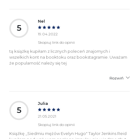
Nel
5
19.04.2022
Skopiuj link do opinii
tą książkę kupiłam z licznych poleceń znajomych i
wszelkich kont na booktoku oraz bookstagramie. Uważam
że popularność należy się tej
Rozwiń
Julia
5
21.05.2021
Skopiuj link do opinii
Książkę ,,Siedmiu mężów Evelyn Hugo" Taylor Jenkins Reid