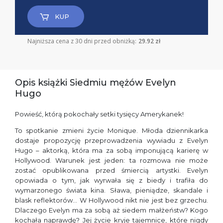
KUP
Najniższa cena z 30 dni przed obniżką:
29.92 zł
Opis książki Siedmiu mężów Evelyn
Hugo
Powieść, którą pokochały setki tysięcy Amerykanek!
To spotkanie zmieni życie Monique. Młoda dziennikarka
dostaje propozycję przeprowadzenia wywiadu z Evelyn
Hugo – aktorką, która ma za sobą imponującą karierę w
Hollywood. Warunek jest jeden: ta rozmowa nie może
zostać opublikowana przed śmiercią artystki. Evelyn
opowiada o tym, jak wyrwała się z biedy i trafiła do
wymarzonego świata kina. Sława, pieniądze, skandale i
blask reflektorów… W Hollywood nikt nie jest bez grzechu.
Dlaczego Evelyn ma za sobą aż siedem małżeństw? Kogo
kochała naprawdę? Jej życie kryje tajemnice, które nigdy