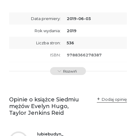
Data premiery:
2019-06-03
Rok wydania:
2019
Liczba stron:
536
ISBN:
9788366278387
SKU:
E201108
Rozwiń
Producent / Osoby
Wydawnictwo Poznańskie
odpowiedzialne za
Sp. z o.o.
zgodność produktu z
ul. Fredry 8
przepisami:
61-701 Poznań
Opinie o książce Siedmiu
Polska
Dodaj opinię
kontakt@wydajenamsie.pl
mężów Evelyn Hugo,
+48 61 623 38 38
Taylor Jenkins Reid
Ostrzeżenia oraz
Załącznik PDF
informacje dotyczące
bezpieczeństwa:
lubiebudyn_