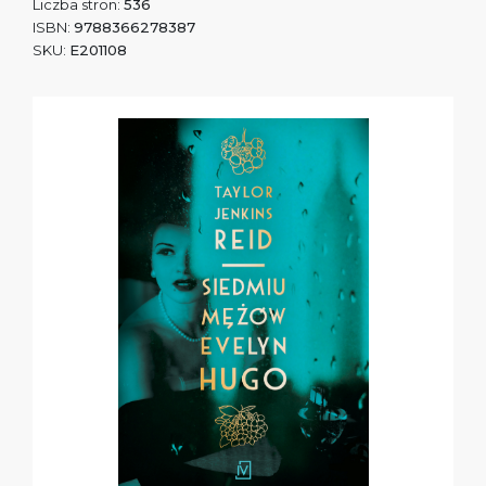
Liczba stron:
536
ISBN:
9788366278387
SKU:
E201108