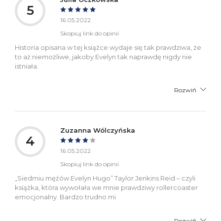
5
16.05.2022
Skopiuj link do opinii
Historia opisana w tej książce wydaje się tak prawdziwa, że
to aż niemożliwe, jakoby Evelyn tak naprawdę nigdy nie
istniała.
Rozwiń
Zuzanna Wólczyńska
4
16.05.2022
Skopiuj link do opinii
„Siedmiu mężów Evelyn Hugo” Taylor Jenkins Reid – czyli
książka, która wywołała we mnie prawdziwy rollercoaster
emocjonalny. Bardzo trudno mi
Rozwiń