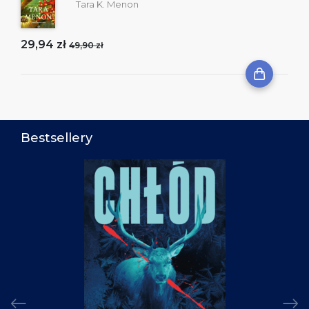
Tara K. Menon
29,94 zł
49,90 zł
Bestsellery