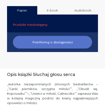
Papier
E-book
Audiobook
Produkt niedostępny
Poinformuj o dostępności
Opis książki Słuchaj głosu serca
„Autorka niezapomnianych zimowych bestsellerów –
„”Garść pierników, szczypta miłości””, „”Obudź się,
Kopciuszku”” i „”Uwierz w miłość, Calineczko”” zaprasza Was
w kolejną magiczną podróż do krainy najpiękniejszych
opowieści o miłości.