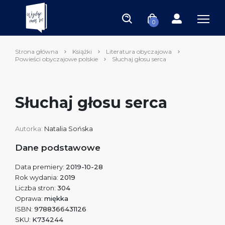
0
Strona główna
Książki
Literatura obyczajowa
Powieści obyczajowe polskie
Słuchaj głosu serca
Słuchaj głosu serca
Autorka:
Natalia Sońska
Dane podstawowe
Data premiery:
2019-10-28
Rok wydania:
2019
Liczba stron:
304
Oprawa:
miękka
ISBN:
9788366431126
SKU:
K734244