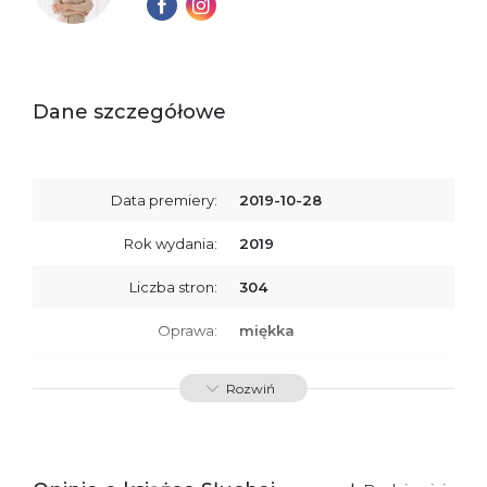
Dane szczegółowe
Data premiery:
2019-10-28
Rok wydania:
2019
Liczba stron:
304
Oprawa:
miękka
ISBN
9788366431126
Rozwiń
SKU:
K734244
Producent / Osoby
Wydawnictwo Poznańskie
odpowiedzialne za
Sp. z o.o.