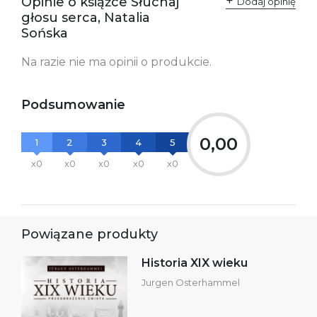
Opinie o książce Słuchaj
Dodaj opinię
zgodność produktu z
ul. Fredry 8
głosu serca, Natalia
przepisami:
61-701 Poznań
Polska
Sońska
kontakt@wydajenamsie.pl
+48 61 623 38 38
Na razie nie ma opinii o produkcie.
Ostrzeżenia oraz
Załącznik PDF
informacje dotyczące
bezpieczeństwa:
Podsumowanie
0,00
1
2
3
4
5
x0
x0
x0
x0
x0
Powiązane produkty
Historia XIX wieku
Jurgen Osterhammel