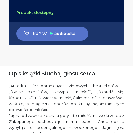
Produkt dostępny
KUP W
Opis książki Słuchaj głosu serca
„Autorka niezapomnianych zimowych bestsellerów –
„”Garść pierników, szczypta miłości””, „”Obudź się,
Kopciuszku”” i „”Uwierz w miłość, Calineczko”” zaprasza Was
w kolejną magiczną podróż do krainy najpiękniejszych
opowieści o miłości.
Jagna od zawsze kochała góry – tę miłość ma we krwi, bo z
Zakopanego pochodzą jej mama i babcia. Choć rodzina
wypytuje o potencjalnego narzeczonego, Jagna jest