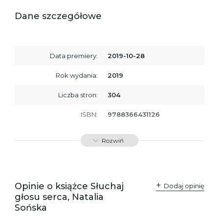
Dane szczegółowe
Data premiery:
2019-10-28
Rok wydania:
2019
Liczba stron:
304
ISBN:
9788366431126
Producent / Osoby
Wydawnictwo Poznańskie
Rozwiń
odpowiedzialne za
Sp. z o.o.
zgodność produktu z
ul. Fredry 8
przepisami:
61-701 Poznań
Polska
kontakt@wydajenamsie.pl
+48 61 623 38 38
Opinie o książce Słuchaj
Dodaj opinię
głosu serca, Natalia
Ostrzeżenia oraz
Załącznik PDF
Sońska
informacje dotyczące
bezpieczeństwa: