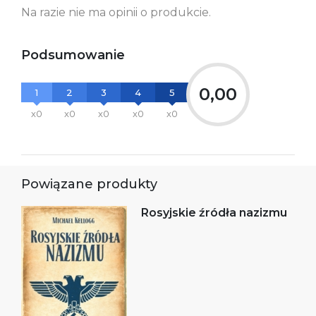
Na razie nie ma opinii o produkcie.
Podsumowanie
0,00
1
2
3
4
5
x0
x0
x0
x0
x0
Powiązane produkty
Rosyjskie źródła nazizmu