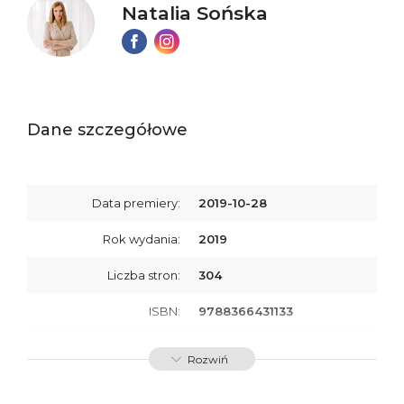
Natalia Sońska
Dane szczegółowe
Data premiery:
2019-10-28
Rok wydania:
2019
Liczba stron:
304
ISBN:
9788366431133
SKU:
E201182
Rozwiń
Producent / Osoby
Wydawnictwo Poznańskie
odpowiedzialne za
Sp. z o.o.