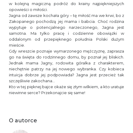
w kolejną magiczną podróż do krainy najpiękniejszych
opowieści o miłości.
Jagna od zawsze kochała góry – tę miłość ma we krwi, bo z
Zakopanego pochodzą jej mama i babcia. Choć rodzina
wypytuje o potencjalnego narzeczonego, Jagna jest
samotna. Ma tylko pracę i codzienne obowiązki w
oddalonym od przepięknego południa Polski dużym
mieście.
Gdy wreszcie poznaje wymarzonego mężczyznę, zaprasza
go na święta do rodzinnego domu, by poznał jej bliskich.
Jednak mama Jagny, rodowita góralka z charakterem,
niechętnie patrzy na jej nowego wybranka. Czy kobieca
intuicja dobrze jej podpowiada? Jagna jest przecież tak
szczęśliwie zakochana…
Kto w tej pięknej bajce okaże się złym wilkiem, a kto uratuje
niewinne serce? Przekonajcie się same!
O autorce