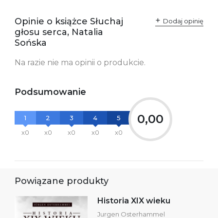
zgodność produktu z
ul. Fredry 8
przepisami:
61-701 Poznań
Opinie o książce Słuchaj
Polska
Dodaj opinię
kontakt@wydajenamsie.pl
głosu serca, Natalia
+48 61 623 38 38
Sońska
Ostrzeżenia oraz
Załącznik PDF
Na razie nie ma opinii o produkcie.
informacje dotyczące
bezpieczeństwa:
Podsumowanie
0,00
1
2
3
4
5
x0
x0
x0
x0
x0
Powiązane produkty
Historia XIX wieku
Jurgen Osterhammel