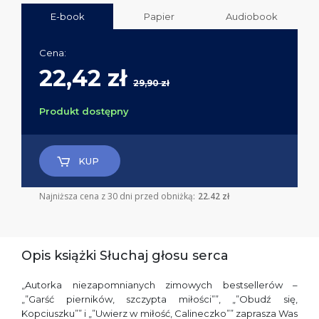
E-book
Papier
Audiobook
Cena:
22,42 zł
29,90 zł
Produkt dostępny
KUP
Najniższa cena z 30 dni przed obniżką:
22.42 zł
Opis książki Słuchaj głosu serca
„Autorka niezapomnianych zimowych bestsellerów –
„”Garść pierników, szczypta miłości””, „”Obudź się,
Kopciuszku”” i „”Uwierz w miłość, Calineczko”” zaprasza Was