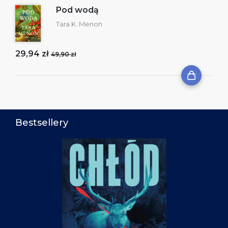
Pod wodą
Tara K. Menon
29,94 zł
49,90 zł
Bestsellery