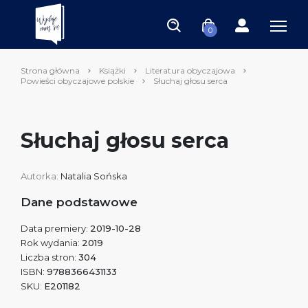
0
Strona główna
Książki
Literatura obyczajowa
Powieści obyczajowe polskie
Słuchaj głosu serca
Słuchaj głosu serca
Autorka:
Natalia Sońska
Dane podstawowe
Data premiery:
2019-10-28
Rok wydania:
2019
Liczba stron:
304
ISBN:
9788366431133
SKU:
E201182