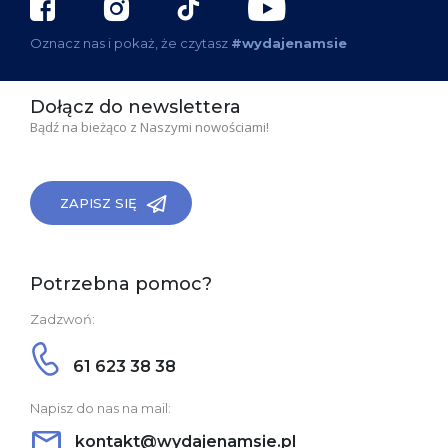
Oznacz nas i pokaż, że czytasz
#wydajenamsie
Dołącz do newslettera
Bądź na bieżąco z Naszymi nowościami!
ZAPISZ SIĘ
Potrzebna pomoc?
Zadzwoń:
61 623 38 38
Napisz do nas na mail:
kontakt@wydajenamsie.pl