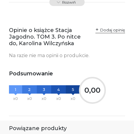
Rozwiń
SKU:
K732697
Producent / Osoby
Wydawnictwo Poznańskie
odpowiedzialne za
Sp. z o.o.
Opinie o książce Stacja
Dodaj opinię
zgodność produktu z
ul. Fredry 8
Jagodno. TOM 3. Po nitce
przepisami:
61-701 Poznań
Polska
do, Karolina Wilczyńska
kontakt@wydajenamsie.pl
+48 61 623 38 38
Na razie nie ma opinii o produkcie.
Ostrzeżenia oraz
Załącznik PDF
informacje dotyczące
bezpieczeństwa:
Podsumowanie
0,00
1
2
3
4
5
x0
x0
x0
x0
x0
Powiązane produkty