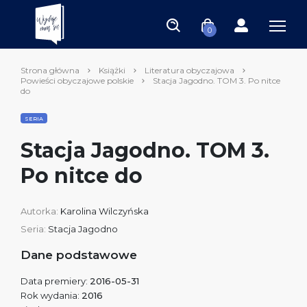
0
Strona główna
Książki
Literatura obyczajowa
Powieści obyczajowe polskie
Stacja Jagodno. TOM 3. Po nitce
do
SERIA
Stacja Jagodno. TOM 3.
Po nitce do
Autorka:
Karolina Wilczyńska
Seria:
Stacja Jagodno
Dane podstawowe
Data premiery:
2016-05-31
Rok wydania:
2016