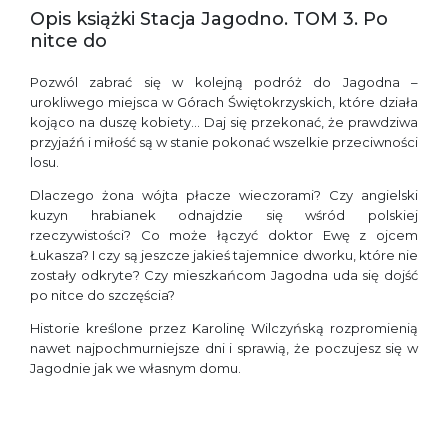
Opis książki Stacja Jagodno. TOM 3. Po
nitce do
Pozwól zabrać się w kolejną podróż do Jagodna –
urokliwego miejsca w Górach Świętokrzyskich, które działa
kojąco na duszę kobiety… Daj się przekonać, że prawdziwa
przyjaźń i miłość są w stanie pokonać wszelkie przeciwności
losu.
Dlaczego żona wójta płacze wieczorami? Czy angielski
kuzyn hrabianek odnajdzie się wśród polskiej
rzeczywistości? Co może łączyć doktor Ewę z ojcem
Łukasza? I czy są jeszcze jakieś tajemnice dworku, które nie
zostały odkryte? Czy mieszkańcom Jagodna uda się dojść
po nitce do szczęścia?
Historie kreślone przez Karolinę Wilczyńską rozpromienią
nawet najpochmurniejsze dni i sprawią, że poczujesz się w
Jagodnie jak we własnym domu.