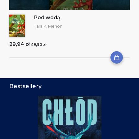
Pod wodą
Tara K. Menon
29,94 zł
49,90 zł
Bestsellery