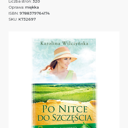
Liczba stron:
320
Oprawa:
miękka
ISBN:
9788379764174
SKU:
K732697