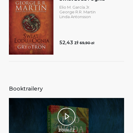
Elio M. García.Jr.
George R.R. Martin
Linda Antonsson
52,43 zł
69,90 zł
Booktrailery
ZOBACZ