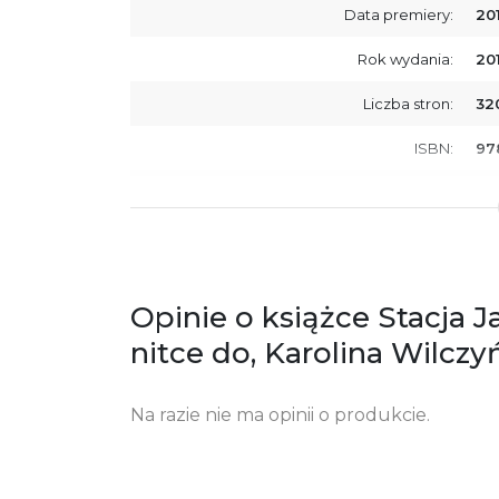
Data premiery:
20
Rok wydania:
20
Liczba stron:
32
ISBN:
97
SKU:
E2
Producent / Osoby odpowiedzialne za
Wy
zgodność produktu z przepisami:
ul.
61
Po
Opinie o książce Stacja 
ko
+4
nitce do, Karolina Wilczy
Ostrzeżenia oraz informacje dotyczące
Za
bezpieczeństwa:
Na razie nie ma opinii o produkcie.