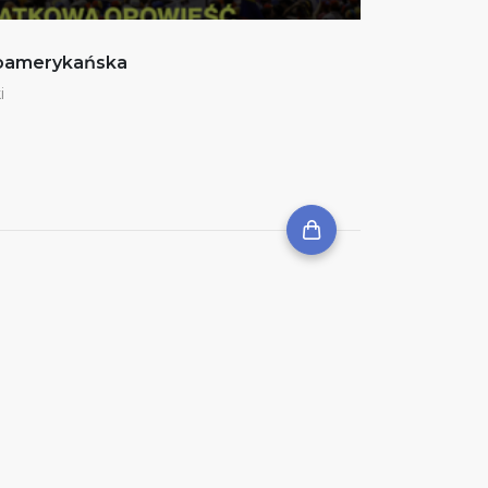
noamerykańska
i