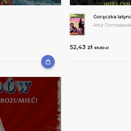
Gorączka laty
Artur Domosławsk
52,43 zł
69,90 zł