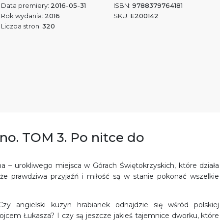
Data premiery:
2016-05-31
ISBN:
9788379764181
Rok wydania:
2016
SKU:
E200142
Liczba stron:
320
dno. TOM 3. Po nitce do
a – urokliwego miejsca w Górach Świętokrzyskich, które działa
 że prawdziwa przyjaźń i miłość są w stanie pokonać wszelkie
y angielski kuzyn hrabianek odnajdzie się wśród polskiej
jcem Łukasza? I czy są jeszcze jakieś tajemnice dworku, które