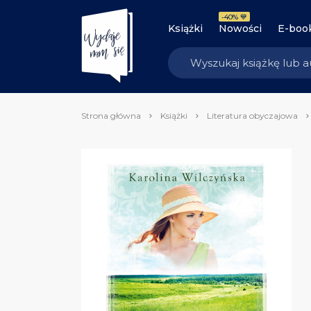
-40% 💙
Książki
Nowości
E-boo
Strona główna
Książki
Literatura obyczajowa