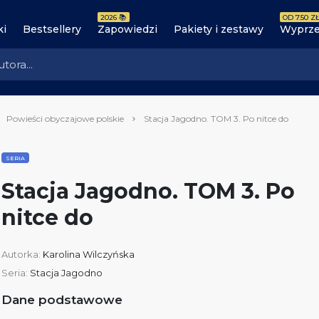
2026 📚
OD 7.50 ZŁ
ki
Bestsellery
Zapowiedzi
Pakiety i zestawy
Wyprze
Powieści obyczajowe polskie
Stacja Jagodno. TOM 3. Po nitce do
SERIA
Stacja Jagodno. TOM 3. Po
nitce do
Autorka:
Karolina Wilczyńska
Seria:
Stacja Jagodno
Dane podstawowe