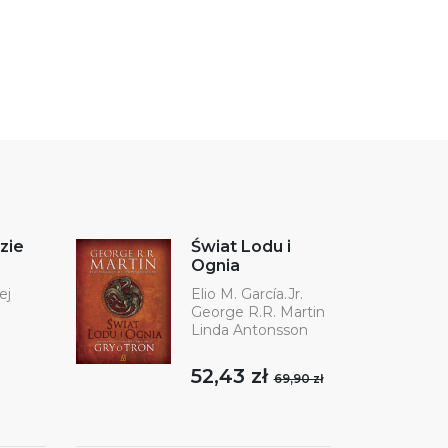
zie
Świat Lodu i
Ognia
ej
Elio M. García.Jr.
George R.R. Martin
Linda Antonsson
52,43 zł
69,90 zł