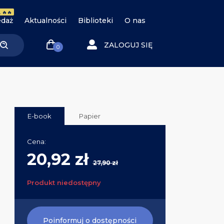
 🔥🔥
daż
Aktualności
Biblioteki
O nas
ZALOGUJ SIĘ
0
E-book
Papier
Cena:
20,92 zł
27,90 zł
Produkt niedostępny
Poinformuj o dostępności