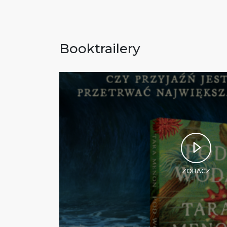
Booktrailery
ZOBACZ