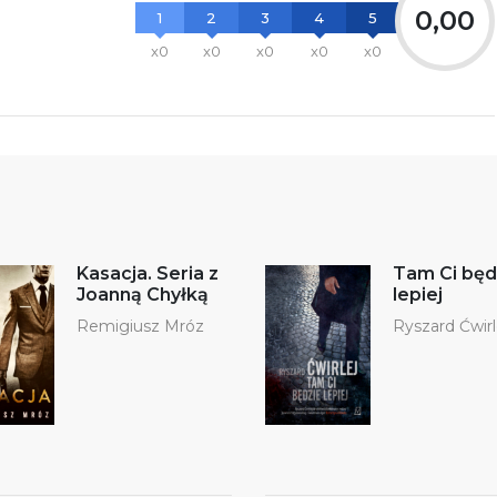
0,00
1
2
3
4
5
x0
x0
x0
x0
x0
Kasacja. Seria z
Tam Ci będ
Joanną Chyłką
lepiej
Remigiusz Mróz
Ryszard Ćwirl