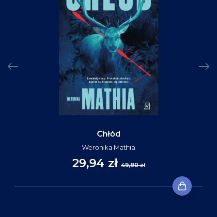
Chłód
Weronika Mathia
29,94 zł
49,90 zł