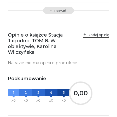
SKU:
E201049
Rozwiń
Producent / Osoby
Wydawnictwo Poznańskie
odpowiedzialne za
Sp. z o.o.
zgodność produktu z
ul. Fredry 8
przepisami:
61-701 Poznań
Opinie o książce Stacja
Polska
Dodaj opinię
kontakt@wydajenamsie.pl
Jagodno. TOM 8. W
+48 61 623 38 38
obiektywie, Karolina
Wilczyńska
Ostrzeżenia oraz
Załącznik PDF
informacje dotyczące
bezpieczeństwa:
Na razie nie ma opinii o produkcie.
Podsumowanie
0,00
1
2
3
4
5
x0
x0
x0
x0
x0