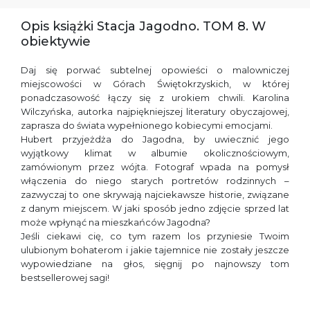
Opis książki Stacja Jagodno. TOM 8. W
obiektywie
Daj się porwać subtelnej opowieści o malowniczej
miejscowości w Górach Świętokrzyskich, w której
ponadczasowość łączy się z urokiem chwili. Karolina
Wilczyńska, autorka najpiękniejszej literatury obyczajowej,
zaprasza do świata wypełnionego kobiecymi emocjami.
Hubert przyjeżdża do Jagodna, by uwiecznić jego
wyjątkowy klimat w albumie okolicznościowym,
zamówionym przez wójta. Fotograf wpada na pomysł
włączenia do niego starych portretów rodzinnych –
zazwyczaj to one skrywają najciekawsze historie, związane
z danym miejscem. W jaki sposób jedno zdjęcie sprzed lat
może wpłynąć na mieszkańców Jagodna?
Jeśli ciekawi cię, co tym razem los przyniesie Twoim
ulubionym bohaterom i jakie tajemnice nie zostały jeszcze
wypowiedziane na głos, sięgnij po najnowszy tom
bestsellerowej sagi!