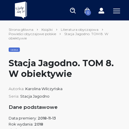
0
Strona główna
Książki
Literatura obyczajowa
Powieści obyczajowe polskie
Stacja Jagodno. TOM 8. W
obiektywie
SERIA
Stacja Jagodno. TOM 8.
W obiektywie
Autorka:
Karolina Wilczyńska
Seria:
Stacja Jagodno
Dane podstawowe
Data premiery:
2018-11-13
Rok wydania:
2018