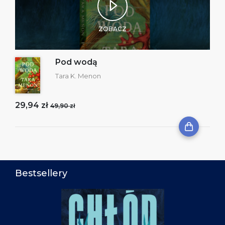
ZOBACZ
Pod wodą
Tara K. Menon
29,94 zł
49,90 zł
Bestsellery