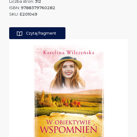
Liczba stron:
312
ISBN:
9788379760282
SKU:
E201049
Czytaj fragment