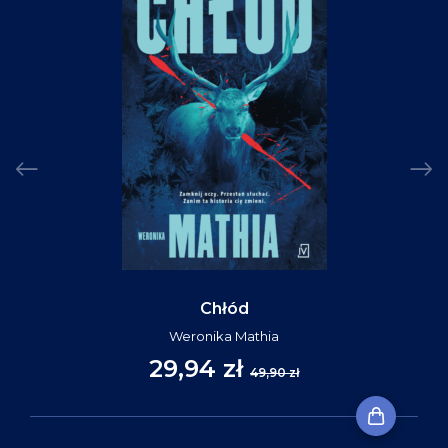
Chłód
Weronika Mathia
29,94 zł
49,90 zł