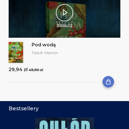
ZOBACZ
Pod wodą
Tara K. Menon
29,94 zł
49,90 zł
Bestsellery