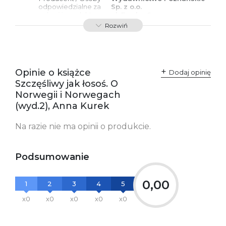
odpowiedzialne za
Sp. z o.o.
zgodność produktu z
ul. Fredry 8
przepisami:
61-701 Poznań
Rozwiń
Polska
kontakt@wydajenamsie.pl
+48 61 623 38 38
Ostrzeżenia oraz
Załącznik PDF
Opinie o książce
Dodaj opinię
informacje dotyczące
Szczęśliwy jak łosoś. O
bezpieczeństwa:
Norwegii i Norwegach
(wyd.2), Anna Kurek
Na razie nie ma opinii o produkcie.
Podsumowanie
0,00
1
2
3
4
5
x0
x0
x0
x0
x0