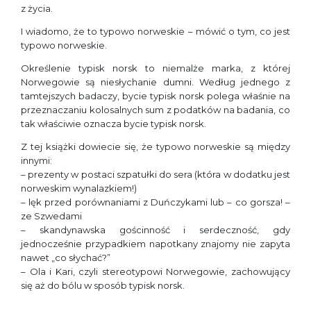
z życia.
I wiadomo, że to typowo norweskie – mówić o tym, co jest
typowo norweskie.
Określenie typisk norsk to niemalże marka, z której
Norwegowie są niesłychanie dumni. Według jednego z
tamtejszych badaczy, bycie typisk norsk polega właśnie na
przeznaczaniu kolosalnych sum z podatków na badania, co
tak właściwie oznacza bycie typisk norsk.
Z tej książki dowiecie się, że typowo norweskie są między
innymi:
– prezenty w postaci szpatułki do sera (która w dodatku jest
norweskim wynalazkiem!)
– lęk przed porównaniami z Duńczykami lub – co gorsza! –
ze Szwedami
– skandynawska gościnność i serdeczność, gdy
jednocześnie przypadkiem napotkany znajomy nie zapyta
nawet „co słychać?”
– Ola i Kari, czyli stereotypowi Norwegowie, zachowujący
się aż do bólu w sposób typisk norsk.