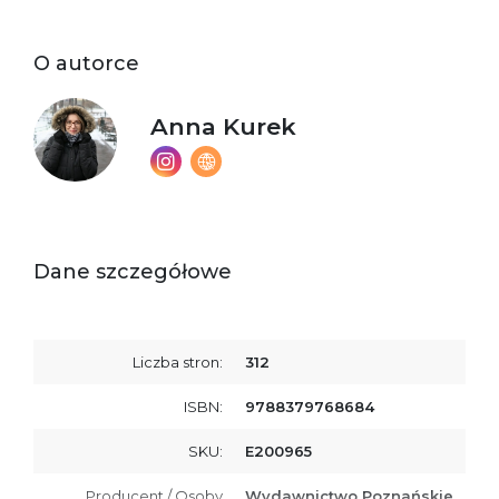
O autorce
Anna Kurek
Dane szczegółowe
Liczba stron:
312
ISBN:
9788379768684
SKU:
E200965
Producent / Osoby
Wydawnictwo Poznańskie