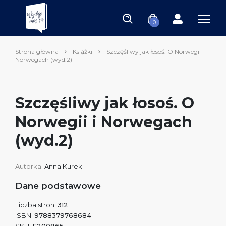
0
Strona główna
Książki
Szczęśliwy jak łosoś. O Norwegii i
Norwegach (wyd.2)
Szczęśliwy jak łosoś. O
Norwegii i Norwegach
(wyd.2)
Autorka:
Anna Kurek
Dane podstawowe
Liczba stron:
312
ISBN:
9788379768684