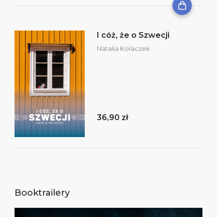
I cóż, że o Szwecji
Natalia Kołaczek
36,90 zł
Booktrailery