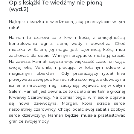
Opis książki Te wiedźmy nie płoną
(wyd.2)
Najlepsza książka o wiedźmach, jaką przeczytacie w tym
roku!
Hannah to czarownica z krwi i kości, z umiejętnością
kontrolowania ognia, ziemi, wody i powietrza. Choć
mieszka w Salem, jej magia jest tajemnicą, którą musi
zachować dla siebie. W innym przypadku może ją stracić.
Na zawsze. Hannah spędza więc większość czasu, unikając
swojej eks, Veroniki, i pracując w lokalnym sklepie z
magicznymi obiektami. Gdy przerażający rytuał krwi
przerywa zabawę pod koniec roku szkolnego, a dowody na
istnienie mrocznej magii zaczynają pojawiać się w całym
Salem, Hannah jest pewna, że to dzieło śmiertelnie groźnej
Krwawej Czarownicy. Na domiar tego, w mieście pojawia
się nowa dziewczyna, Morgan, która skrada serce
nastoletniej czarownicy. Chcąc ocalić swój sabat i zdobyć
serce dziewczyny, Hannah będzie musiała przetestować
granice swojej mocy.