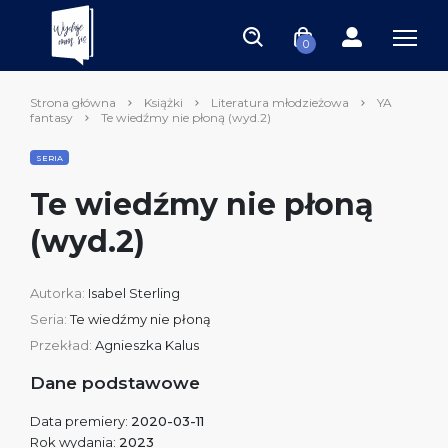
0
Strona główna
Książki
Literatura młodzieżowa
YA
fantasy
Te wiedźmy nie płoną (wyd.2)
SERIA
Te wiedźmy nie płoną
(wyd.2)
Autorka:
Isabel Sterling
Seria:
Te wiedźmy nie płoną
Przekład:
Agnieszka Kalus
Dane podstawowe
Data premiery:
2020-03-11
Rok wydania:
2023