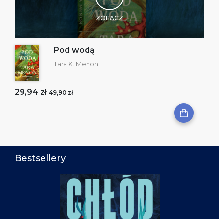
ZOBACZ
Pod wodą
Tara K. Menon
29,94 zł
49,90 zł
Bestsellery