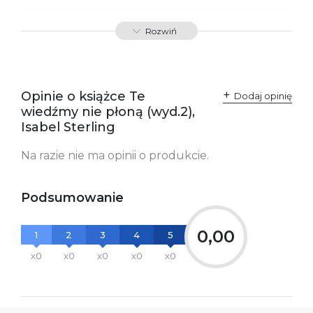
SKU:
K800600
Rozwiń
Producent / Osoby
Wydawnictwo Poznańskie
odpowiedzialne za
Sp. z o.o.
zgodność produktu z
ul. Fredry 8
przepisami:
61-701 Poznań
Opinie o książce Te
Polska
Dodaj opinię
kontakt@wydajenamsie.pl
wiedźmy nie płoną (wyd.2),
+48 61 623 38 38
Isabel Sterling
Ostrzeżenia oraz
Załącznik PDF
Na razie nie ma opinii o produkcie.
informacje dotyczące
bezpieczeństwa:
Podsumowanie
0,00
1
2
3
4
5
x0
x0
x0
x0
x0