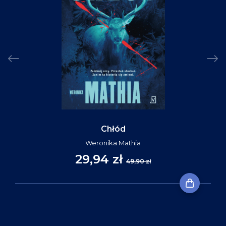
Chłód
Weronika Mathia
29,94 zł
49,90 zł