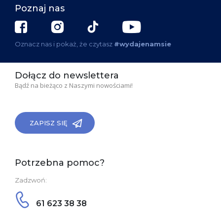
Poznaj nas
Oznacz nas i pokaż, że czytasz
#wydajenamsie
Dołącz do newslettera
Bądź na bieżąco z Naszymi nowościami!
ZAPISZ SIĘ
Potrzebna pomoc?
Zadzwoń:
61 623 38 38