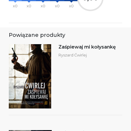
x0
x0
x0
x0
x0
Powiązane produkty
Zaśpiewaj mi kołysankę
Ryszard Ćwirlej