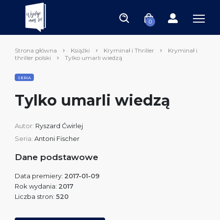
0
Strona główna
Książki
Kryminał i Thriller
Kryminał i
thriller polski
Tylko umarli wiedzą
SERIA
Tylko umarli wiedzą
Autor:
Ryszard Ćwirlej
Seria:
Antoni Fischer
Dane podstawowe
Data premiery:
2017-01-09
Rok wydania:
2017
Liczba stron:
520