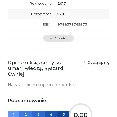
Rok wydania:
2017
Liczba stron:
520
ISBN:
9788379765973
Producent / Osoby
Wydawnictwo Poznańskie
Rozwiń
odpowiedzialne za
Sp. z o.o.
zgodność produktu z
ul. Fredry 8
przepisami:
61-701 Poznań
Polska
kontakt@wydajenamsie.pl
+48 61 623 38 38
Opinie o książce Tylko
Dodaj opinię
umarli wiedzą, Ryszard
Ostrzeżenia oraz
Załącznik PDF
Ćwirlej
informacje dotyczące
bezpieczeństwa:
Na razie nie ma opinii o produkcie.
Podsumowanie
0,00
1
2
3
4
5