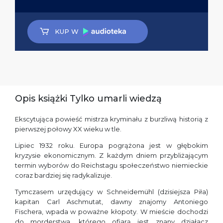
KUP W
Opis książki Tylko umarli wiedzą
Ekscytująca powieść mistrza kryminału z burzliwą historią z
pierwszej połowy XX wieku w tle.
Lipiec 1932 roku. Europa pogrążona jest w głębokim
kryzysie ekonomicznym. Z każdym dniem przybliżającym
termin wyborów do Reichstagu społeczeństwo niemieckie
coraz bardziej się radykalizuje.
Tymczasem urzędujący w Schneidemühl (dzisiejsza Piła)
kapitan Carl Aschmutat, dawny znajomy Antoniego
Fischera, wpada w poważne kłopoty. W mieście dochodzi
do morderstwa, którego ofiarą jest znany działacz