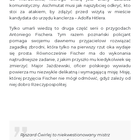
komunistyczny. Aschmutat musi jak najszybciej odkryć, kto
stoi za atakiem, by zdążyć przed wizytą w mieście
kandydata do urzędu kanclerza – Adolfa Hitlera.
Tylko umarli wiedzą to druga część serii o przygodach
Antoniego Fischera. Tym razem poznański policjant
pomaga swojemu dawnemu przyjacielowi rozwiązać
zagadkę zbrodni, która tylko na pierwszy rzut oka wydaje
się prosta. Równocześnie Fischer ma do wykonania
najtrudniejsze zadanie, z jakim przyszło mu kiedykolwiek się
zmierzyć. Major Jażdżewski, oficer polskiego wywiadu
powierza mu niezwykle delikatną i wymagającą misję. Misję,
której przyjęcia Fischer nie mógł odmówić, gdyż zależy od
niej dobro Rzeczypospolitej.
Ryszard Ćwirlej to niekwestionowany mistrz