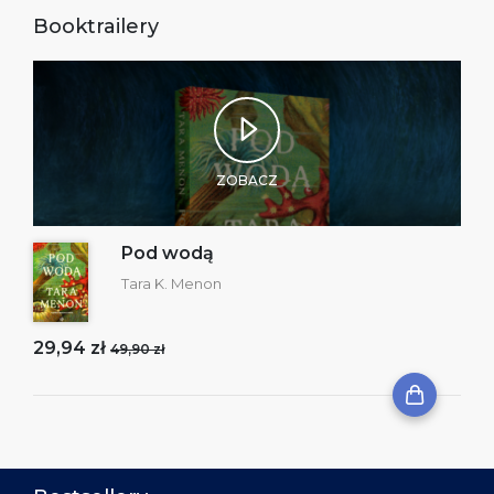
Booktrailery
ZOBACZ
Pod wodą
Tara K. Menon
29,94 zł
49,90 zł