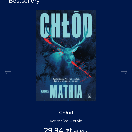
Bestsellery
Chłód
Weronika Mathia
29,94 zł
49,90 zł