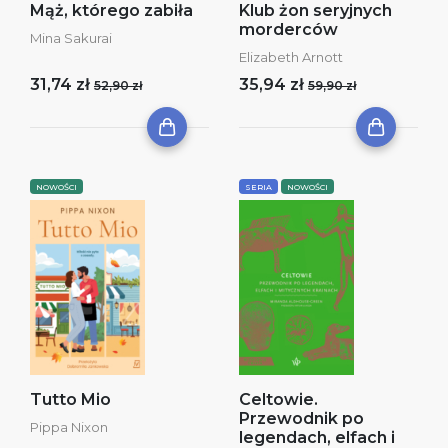
Mąż, którego zabiła
Klub żon seryjnych
morderców
Mina Sakurai
Elizabeth Arnott
31,74 zł
35,94 zł
52,90 zł
59,90 zł
NOWOŚCI
SERIA
NOWOŚCI
Tutto Mio
Celtowie.
Przewodnik po
Pippa Nixon
legendach, elfach i