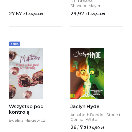
K.F. Breene
Shannon Mayer
27,67 zł
29,92 zł
36,90 zł
39,90 zł
SERIA
Wszystko pod
Jaclyn Hyde
kontrolą
Annabeth Bondor-Stone i
Connor White
Ewelina Miśkiewicz
26,17 zł
34,90 zł