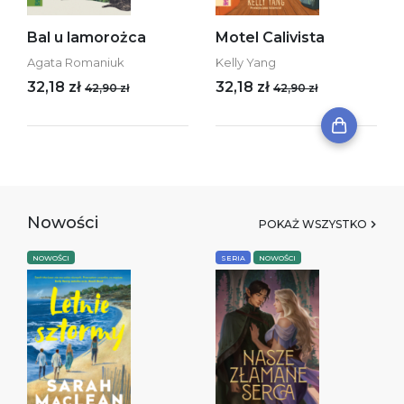
Bal u lamorożca
Motel Calivista
Agata Romaniuk
Kelly Yang
32,18 zł
32,18 zł
42,90 zł
42,90 zł
Nowości
POKAŻ WSZYSTKO
NOWOŚCI
SERIA
NOWOŚCI