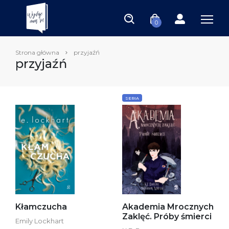
0
Strona główna
przyjaźń
przyjaźń
SERIA
Kłamczucha
Akademia Mrocznych
Zaklęć. Próby śmierci
Emily Lockhart