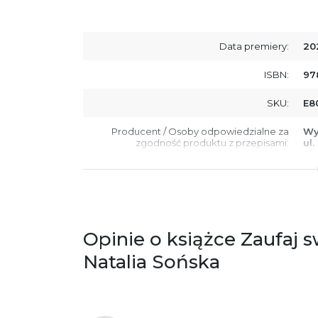
Data premiery:
20
ISBN:
97
SKU:
E8
Producent / Osoby odpowiedzialne za
Wy
zgodność produktu z przepisami:
ul.
61
Po
ko
+4
Ostrzeżenia oraz informacje dotyczące
Za
bezpieczeństwa:
Opinie o książce Zaufaj
Natalia Sońska