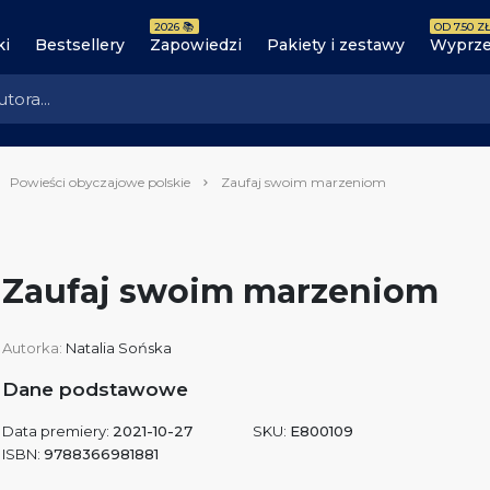
2026 📚
OD 7.50 ZŁ
ki
Bestsellery
Zapowiedzi
Pakiety i zestawy
Wyprze
Powieści obyczajowe polskie
Zaufaj swoim marzeniom
Zaufaj swoim marzeniom
Autorka:
Natalia Sońska
Dane podstawowe
Data premiery:
2021-10-27
SKU:
E800109
ISBN:
9788366981881