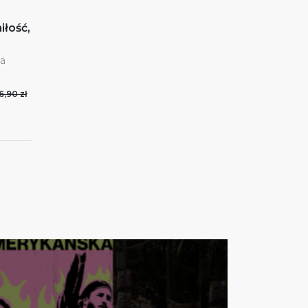
iłość,
ka
6,90 zł