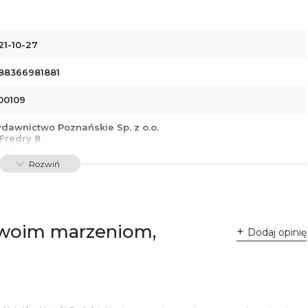
21-10-27
88366981881
00109
dawnictwo Poznańskie Sp. z o.o.
 Fredry 8
-701 Poznań
lska
Rozwiń
ntakt@wydajenamsie.pl
8 61 623 38 38
łącznik PDF
 swoim marzeniom,
Dodaj opinię