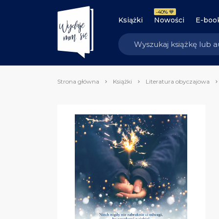
-40% 💙
Książki
Nowości
E-boo
Strona główna
Książki
Literatura obyczajowa