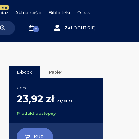
 🔥🔥
daż
Aktualności
Biblioteki
O nas
ZALOGUJ SIĘ
0
E-book
Papier
Cena:
23,92 zł
31,90 zł
Produkt dostępny
KUP