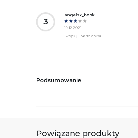
angelsx_book
3
19.12.2021
Skopiuj link do opinii
Podsumowanie
Powiązane produkty