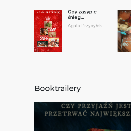
Gdy zasypie
śnieg…
Agata Przybyłek
Booktrailery