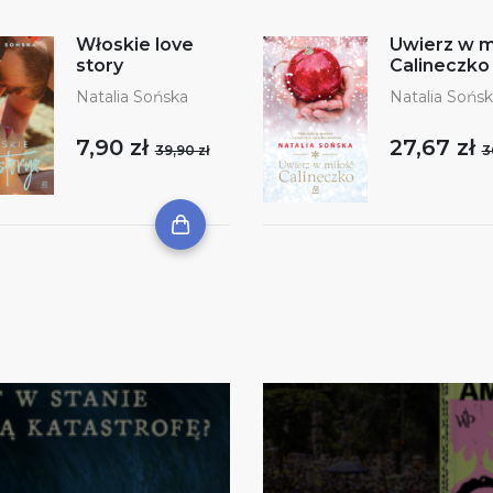
Włoskie love
Uwierz w m
story
Calineczko
Natalia Sońska
Natalia Sońs
7,90 zł
27,67 zł
39,90 zł
3