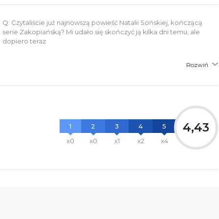
Q: Czytaliście już najnowszą powieść Natalii Sońskiej, kończącą
serie Zakopiańską? Mi udało się skończyć ją kilka dni temu, ale
dopiero teraz
Rozwiń
4,43
1
2
3
4
5
x0
x0
x1
x2
x4