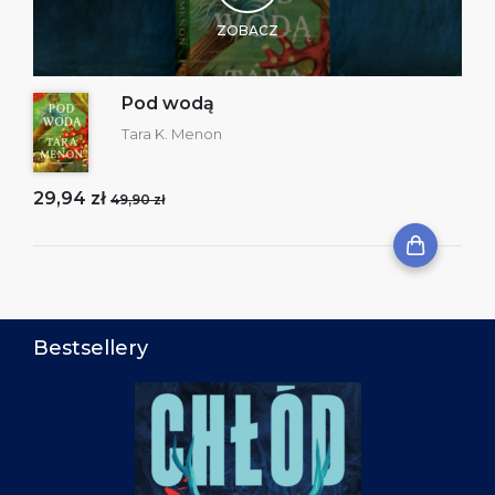
ZOBACZ
Pod wodą
Tara K. Menon
29,94 zł
49,90 zł
Bestsellery