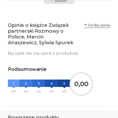
Rozwiń
Producent / Osoby
Wydawnictwo Poznańskie
odpowiedzialne za
Sp. z o.o.
zgodność produktu z
ul. Fredry 8
przepisami:
61-701 Poznań
Opinie o książce Związek
Polska
Dodaj opinię
kontakt@wydajenamsie.pl
partnerski Rozmowy o
+48 61 623 38 38
Polsce, Marcin
Anaszewicz, Sylwia Spurek
Ostrzeżenia oraz
Załącznik PDF
informacje dotyczące
bezpieczeństwa:
Na razie nie ma opinii o produkcie.
Podsumowanie
0,00
1
2
3
4
5
x0
x0
x0
x0
x0
Powiązane produkty