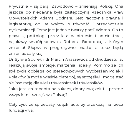
Prywatnie – są parą. Zawodowo – zmieniają Polskę. Ona
jeszcze do niedawna była zastępczynią Rzecznika Praw
Obywatelskich Adama Bodnara. Jest radczynią prawną i
legislatorką, od lat walczy o równość i przeciwdziała
dyskryminacji. Teraz jest jedną z twarzy partii Wiosna. On to
prawnik, politolog, przez lata w biznesie i administracji,
najbliższy współpracownik Roberta Biedronia, z którym
zmieniał Słupsk w progresywne miasto, a teraz będą
zmieniać cały kraj.
Dr Sylwia Spurek i dr Marcin Anaszewicz od dwudziestu lat
realizują swoje ambicje, marzenia i ideały. Pomimo że ich
styl życia odbiega od stereotypowych wyobrażeń Polek i
Polaków (a może właśnie dlatego), są szczęśliwi i mogą stać
się inspiracją dla wielu rówieśniczek i rówieśników.
Jaka jest ich recepta na sukces, dobry związek i – przede
wszystkim – szczęśliwą Polskę?
Cały zysk ze sprzedaży książki autorzy przekażą na rzecz
fundacji Viva!