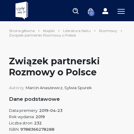
0
Strona główna
Książki
Literatura faktu
Rozmowy
Związek partnerski Rozmowy o Polsce
Związek partnerski
Rozmowy o Polsce
Autorzy:
Marcin Anaszewicz
,
Sylwia Spurek
Dane podstawowe
Data premiery:
2019-04-23
Rok wydania:
2019
Liczba stron:
232
ISBN:
9788366278288