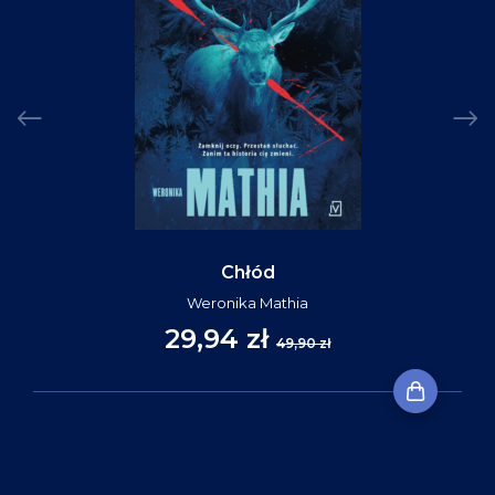
Chłód
Weronika Mathia
29,94 zł
49,90 zł