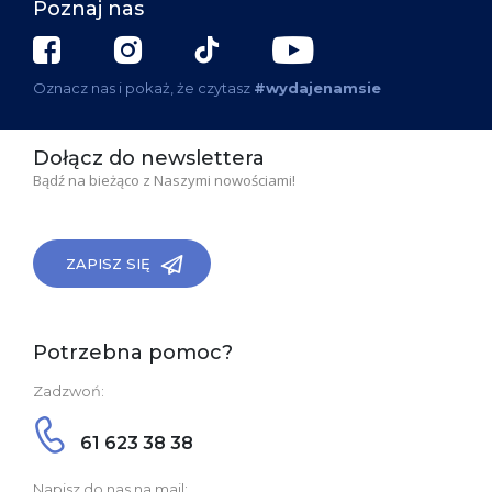
Poznaj nas
Oznacz nas i pokaż, że czytasz
#wydajenamsie
Dołącz do newslettera
Bądź na bieżąco z Naszymi nowościami!
ZAPISZ SIĘ
Potrzebna pomoc?
Zadzwoń:
61 623 38 38
Napisz do nas na mail: