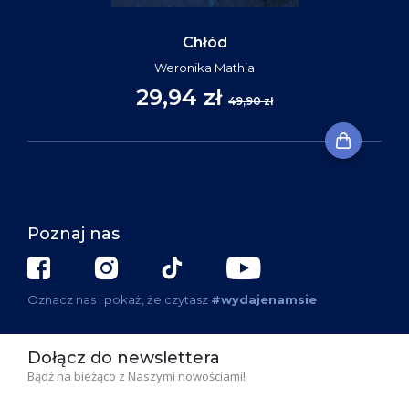
Chłód
Weronika Mathia
29,94 zł
49,90 zł
Poznaj nas
Oznacz nas i pokaż, że czytasz
#wydajenamsie
Dołącz do newslettera
Bądź na bieżąco z Naszymi nowościami!