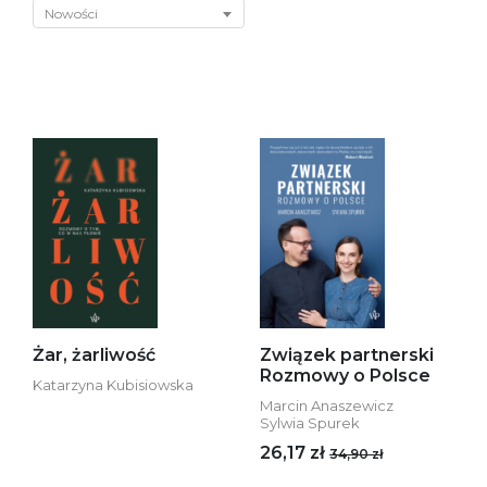
Nowości
Żar, żarliwość
Związek partnerski
Rozmowy o Polsce
Katarzyna Kubisiowska
Marcin Anaszewicz
Sylwia Spurek
26,17 zł
34,90 zł