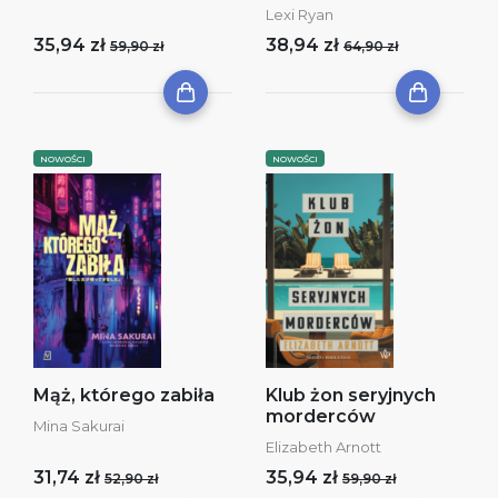
Lexi Ryan
35,94 zł
38,94 zł
59,90 zł
64,90 zł
NOWOŚCI
NOWOŚCI
Mąż, którego zabiła
Klub żon seryjnych
morderców
Mina Sakurai
Elizabeth Arnott
31,74 zł
35,94 zł
52,90 zł
59,90 zł