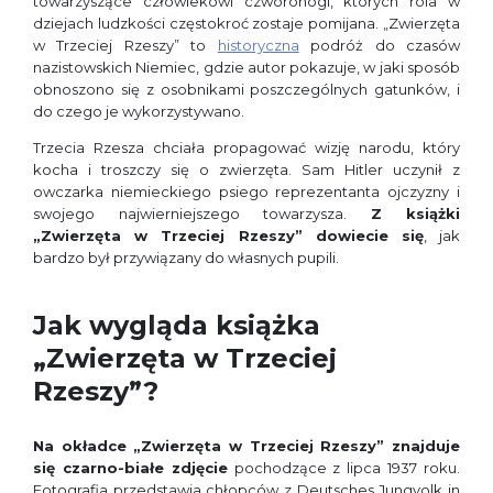
towarzyszące człowiekowi czworonogi, których rola w
dziejach ludzkości częstokroć zostaje pomijana. „Zwierzęta
w Trzeciej Rzeszy” to
historyczna
podróż do czasów
nazistowskich Niemiec, gdzie autor pokazuje, w jaki sposób
obnoszono się z osobnikami poszczególnych gatunków, i
do czego je wykorzystywano.
Trzecia Rzesza chciała propagować wizję narodu, który
kocha i troszczy się o zwierzęta. Sam Hitler uczynił z
owczarka niemieckiego psiego reprezentanta ojczyzny i
swojego najwierniejszego towarzysza.
Z książki
„Zwierzęta w Trzeciej Rzeszy”
dowiecie się
, jak
bardzo był przywiązany do własnych pupili.
Jak wygląda książka
„Zwierzęta w Trzeciej
Rzeszy”?
Na okładce „Zwierzęta w Trzeciej Rzeszy” znajduje
się czarno-białe zdjęcie
pochodzące z lipca 1937 roku.
Fotografia przedstawia chłopców z Deutsches Jungvolk in