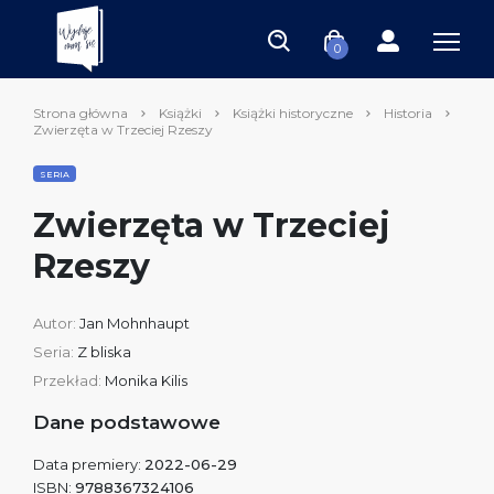
0
Strona główna
Książki
Książki historyczne
Historia
Zwierzęta w Trzeciej Rzeszy
SERIA
Zwierzęta w Trzeciej
Rzeszy
Autor:
Jan Mohnhaupt
Seria:
Z bliska
Przekład:
Monika Kilis
Dane podstawowe
Data premiery:
2022-06-29
ISBN:
9788367324106