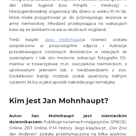
der Hitler Jugend (tzw. Pimpfe – młokosy) –
hiterjugendowskiej organizacji dla dzieci w wieku 10–14 lat,
która miała przygotować je do późniejszego służenia w
armii niemieckiej. Młodzież przebywająca na wakacjach
bawi się ze świnkami na wsi w okolicach Vogtland.
Treść książki
Jana Mohnhaupt
a również została
zaopatrzona w poszczególne zdjęcia i ilustracje
przedstawiające czołowych dowódców w relacjach ze
zwierzętami. I tak oto możecie zobaczyć fotografie SS-
manów w towarzystwie m.in. owczarków niemieckich, z
upolowanym jeleniem lub z niedźwiedziami z zoo.
Dodatkowo każdy rozdział został opatrzony trafnym
cytatem, który w jakiś sposób nakreśla jego tematykę.
Kim jest Jan Mohnhaupt?
Autor Jan Mohnhaupt jest niemieckim
dziennikarzem
. Publikuje na łamach magazynów: SPIEGEL
Online, ZEIT Online, P.M. History. Jego książka pt. „Der Zoo
der Anderen” została przetłumaczona na kilka języków.