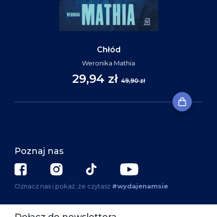
Chłód
Weronika Mathia
29,94 zł
49,90 zł
Poznaj nas
Oznacz nas i pokaż, że czytasz
#wydajenamsie