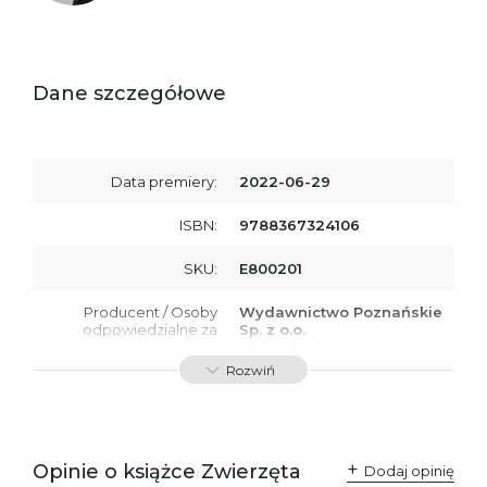
Dane szczegółowe
Data premiery:
2022-06-29
ISBN:
9788367324106
SKU:
E800201
Producent / Osoby
Wydawnictwo Poznańskie
odpowiedzialne za
Sp. z o.o.
zgodność produktu z
ul. Fredry 8
przepisami:
61-701 Poznań
Rozwiń
Polska
kontakt@wydajenamsie.pl
+48 61 623 38 38
Ostrzeżenia oraz
Załącznik PDF
Opinie o książce Zwierzęta
Dodaj opinię
informacje dotyczące