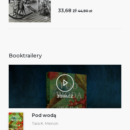
33,68 zł
44,90 zł
Booktrailery
ZOBACZ
Pod wodą
Tara K. Menon