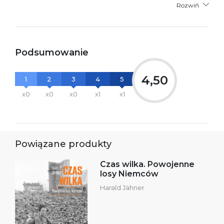
Rozwiń
Podsumowanie
4,50
1
2
3
4
5
x0
x0
x0
x1
x1
Powiązane produkty
Czas wilka. Powojenne
losy Niemców
Harald Jähner