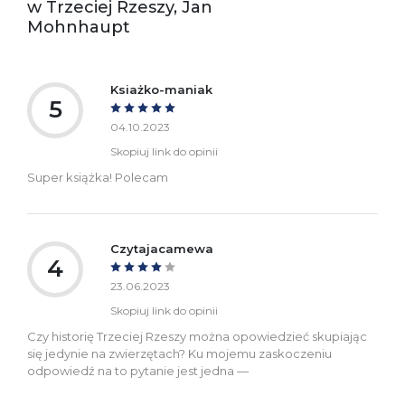
w Trzeciej Rzeszy, Jan
bezpieczeństwa:
Mohnhaupt
Ksiażko-maniak
5
04.10.2023
Skopiuj link do opinii
Super książka! Polecam
Czytajacamewa
4
23.06.2023
Skopiuj link do opinii
Czy historię Trzeciej Rzeszy można opowiedzieć skupiając
się jedynie na zwierzętach? Ku mojemu zaskoczeniu
odpowiedź na to pytanie jest jedna —