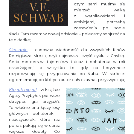
czym sami musimy się
mierzyć: walką
z wątpliwościami i
ambicjami, potrzebą
zostawienia po sobie
śladu. Tym razem w nowej odsłonie – polecamy spojrzeć na
tę okładkę;
Skazanie
– cudowna wiadomość dla wszystkich fanów
Remigiusza Mroza, czyli najnowsza część cyklu z Chyłką.
Seria morderstw, tajemniczy tatuaż i bohaterka w roli
oskarżającej, a wszystko to, gdy na horyzoncie
rozpoczynają się przygotowania do ślubu. W skrócie:
ogrom emocji, do których autor cały czas nas przyzwyczaja;
Kto jak nie ja!
– w książce
Agaty Przybyłek pierwsze
skrzypce gra przyjaźń.
To właśnie ona łączy losy
głównych bohaterek –
nauczycielek, które raz
po raz pakują się w coraz
większe kłopoty. Co