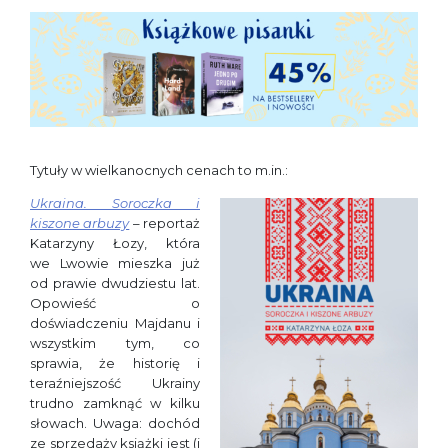
Tytuły w wielkanocnych cenach to m.in.:
Ukraina. Soroczka i
kiszone arbuzy
– reportaż
Katarzyny Łozy, która
we Lwowie mieszka już
od prawie dwudziestu lat.
Opowieść o
doświadczeniu Majdanu i
wszystkim tym, co
sprawia, że historię i
teraźniejszość Ukrainy
trudno zamknąć w kilku
słowach. Uwaga: dochód
ze sprzedaży książki jest (i