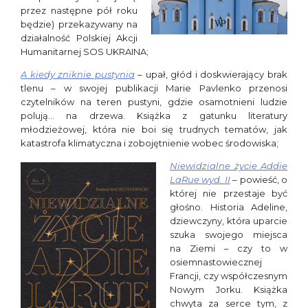
przez następne pół roku
będzie) przekazywany na
działalność Polskiej Akcji
Humanitarnej SOS UKRAINA;
A kiedy zniknie pustynia
– upał, głód i doskwierający brak
tlenu – w swojej publikacji Marie Pavlenko przenosi
czytelników na teren pustyni, gdzie osamotnieni ludzie
polują… na drzewa. Książka z gatunku literatury
młodzieżowej, która nie boi się trudnych tematów, jak
katastrofa klimatyczna i zobojętnienie wobec środowiska;
Niewidzialne życie Addie
LaRue wyd. II
– powieść, o
której nie przestaje być
głośno. Historia Adeline,
dziewczyny, która uparcie
szuka swojego miejsca
na Ziemi – czy to w
osiemnastowiecznej
Francji, czy współczesnym
Nowym Jorku. Książka
chwyta za serce tym, z