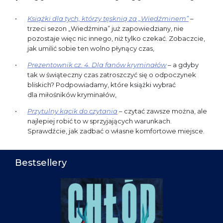
Książki dla tych, którzy tęsknią za „Wiedźminem”
–
trzeci sezon „Wiedźmina” już zapowiedziany, nie
pozostaje więc nic innego, niż tylko czekać. Zobaczcie,
jak umilić sobie ten wolno płynący czas,
Prezentownik cz. 4. Dla fanów kryminałów
– a gdyby
tak w świąteczny czas zatroszczyć się o odpoczynek
bliskich? Podpowiadamy, które książki wybrać
dla miłośników kryminałów,
Przytulny kącik do czytania
– czytać zawsze można, ale
najlepiej robić to w sprzyjających warunkach.
Sprawdźcie, jak zadbać o własne komfortowe miejsce.
Bestsellery