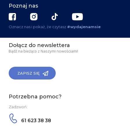
Poznaj nas
Oznacz nas i pokaż, że czytasz
#wydajenamsie
Dołącz do newslettera
Bądź na bieżąco z Naszymi nowościami!
ZAPISZ SIĘ
Potrzebna pomoc?
Zadzwoń:
61 623 38 38