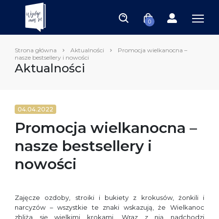
0
Strona główna
Aktualności
Promocja wielkanocna –
nasze bestsellery i nowości
Aktualności
04.04.2022
Promocja wielkanocna –
nasze bestsellery i
nowości
Zajęcze ozdoby, stroiki i bukiety z krokusów, żonkili i
narcyzów – wszystkie te znaki wskazują, że Wielkanoc
zbliża się wielkimi krokami. Wraz z nią nadchodzi