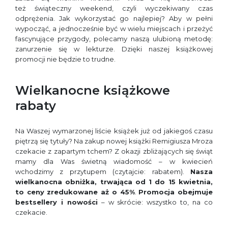
też świąteczny weekend, czyli wyczekiwany czas
odprężenia. Jak wykorzystać go najlepiej? Aby w pełni
wypocząć, a jednocześnie być w wielu miejscach i przeżyć
fascynujące przygody, polecamy naszą ulubioną metodę:
zanurzenie się w lekturze. Dzięki naszej książkowej
promocji nie będzie to trudne.
Wielkanocne książkowe
rabaty
Na Waszej wymarzonej liście książek już od jakiegoś czasu
piętrzą się tytuły? Na zakup nowej książki Remigiusza Mroza
czekacie z zapartym tchem? Z okazji zbliżających się świąt
mamy dla Was świetną wiadomość – w kwiecień
wchodzimy z przytupem (czytajcie: rabatem).
Nasza
wielkanocna obniżka, trwająca od 1 do 15 kwietnia,
to ceny zredukowane aż o 45%
.
Promocja obejmuje
bestsellery i nowości
– w skrócie: wszystko to, na co
czekacie.