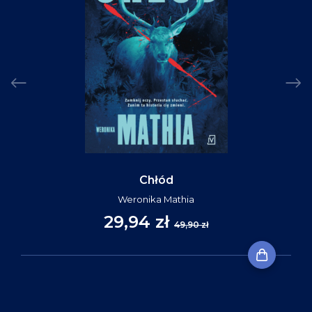
Chłód
Weronika Mathia
29,94 zł
49,90 zł