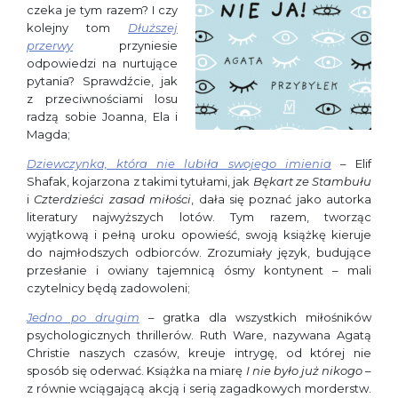
czeka je tym razem? I czy
kolejny tom
Dłuższej
przerwy
przyniesie
odpowiedzi na nurtujące
pytania? Sprawdźcie, jak
z przeciwnościami losu
radzą sobie Joanna, Ela i
Magda;
Dziewczynka, która nie lubiła swojego imienia
– Elif
Shafak, kojarzona z takimi tytułami, jak
Bękart ze Stambułu
i
Czterdzieści zasad miłości
, dała się poznać jako autorka
literatury najwyższych lotów. Tym razem, tworząc
wyjątkową i pełną uroku opowieść, swoją książkę kieruje
do najmłodszych odbiorców. Zrozumiały język, budujące
przesłanie i owiany tajemnicą ósmy kontynent – mali
czytelnicy będą zadowoleni;
Jedno po drugim
– gratka dla wszystkich miłośników
psychologicznych thrillerów. Ruth Ware, nazywana Agatą
Christie naszych czasów, kreuje intrygę, od której nie
sposób się oderwać. Książka na miarę
I nie było już nikogo
–
z równie wciągającą akcją i serią zagadkowych morderstw.