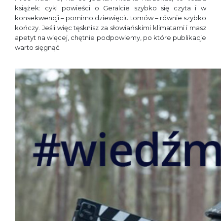
książek: cykl powieści o Geralcie szybko się czyta i w
konsekwencji – pomimo dziewięciu tomów – równie szybko
kończy. Jeśli więc tęsknisz za słowiańskimi klimatami i masz
apetyt na więcej, chętnie podpowiemy, po które publikacje
warto sięgnąć.