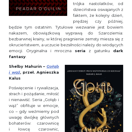
trójka nastolatków, od
dzieciństwa oswajanych z
faktem, że kolejny dzień,
prędzej czy później,
będzie tym ostatnim. Tytułowe wezwanie jest bowiem
nakazem, obowiązkową wyprawą do Szaroziemia:
bezbarwnej krainy, w której pragnienie zemsty miesza się z
okrucieństwem, a uczucie bezsilności należy do wiodących
emocji. Oryginalna i mroczna
seria
z gatunku
dark
fantasy
.
Shelby Mahurin –
Gołąb
i wąż
, przeł. Agnieszka
Kalus
Poświęcenie i rywalizacja,
strach i pożądanie, miłość
i nienawiść. Seria „Gołąb i
wąż” obfituje w emocje,
co – gdy weźmiemy pod
uwagę dwójkę głównych
bohaterów: czarownicę
i łowcę czarownic,