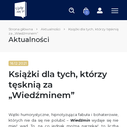
0
Strona główna
Aktualności
Książki dla tych, którzy tęsknią
za „Wiedźminem”
Aktualności
16.12.2021
Książki dla tych, którzy
tęsknią za
„Wiedźminem”
Wątki humorystyczne, hipnotyzująca fabuła i bohaterowie,
których nie da się nie polubić –
Wiedźmin
wydaje się nie
mieć wad. To, na co jednak można narzekać, to liczba