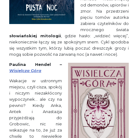
od demonów, upiorów i
zmor. Na przestrzeni
pięciu tomów autorka
zabiera czytelników do
mrocznego świata
słowiańskiej mitologii
, gdzie hasło: „widzieć więcej”,
niekoniecznie łączy się ze spokojnym snem. Cykl spodoba
się wszystkim tym, którzy lubią poczuć dreszczyk grozy i
mogą sobie pozwolić na zarwaną noc (a nawet i noce).
Paulina Hendel –
Wisielcza Góra
Wakacje w ustronnym
miejscu, czyli cisza, spokój
i niczym niezakłócony
wypoczynek… ale czy na
pewno? Kiedy Anka,
Antek i Anastazja
przyjeżdżają do
Grobowic, nic nie
wskazuje na to, że już za
chwilę to niewielkie