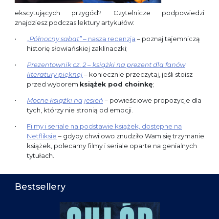
ekscytujących przygód? Czytelnicze podpowiedzi
znajdziesz podczas lektury artykułów:
„Północny sabat”
– nasza recenzja
– poznaj tajemniczą
historię słowiańskiej zaklinaczki;
Prezentownik cz. 2 – książki na prezent dla fanów
literatury pięknej
– koniecznie przeczytaj, jeśli stoisz
przed wyborem
książek pod choinkę
;
Mocne książki na jesień
– powieściowe propozycje dla
tych, którzy nie stronią od emocji.
Filmy i seriale na podstawie książek, dostępne na
Netfliksie
– gdyby chwilowo znudziło Wam się trzymanie
książek, polecamy filmy i seriale oparte na genialnych
tytułach.
Bestsellery