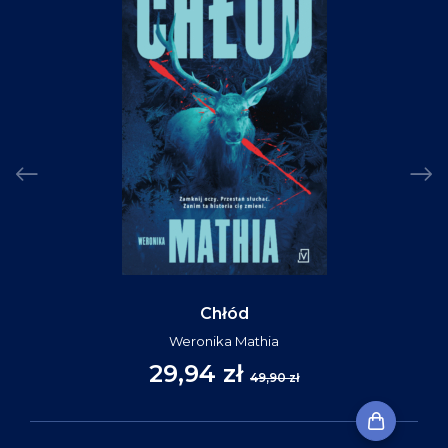
Chłód
Weronika Mathia
29,94 zł
49,90 zł