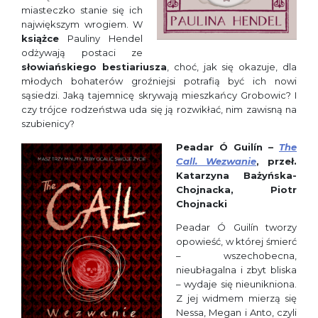
miasteczko stanie się ich
największym wrogiem. W
książce
Pauliny Hendel
odżywają postaci ze
słowiańskiego bestiariusza
, choć, jak się okazuje, dla
młodych bohaterów groźniejsi potrafią być ich nowi
sąsiedzi. Jaką tajemnicę skrywają mieszkańcy Grobowic? I
czy trójce rodzeństwa uda się ją rozwikłać, nim zawisną na
szubienicy?
Peadar Ó Guilín –
The
Call.
Wezwanie
, przeł.
Katarzyna Bażyńska-
Chojnacka, Piotr
Chojnacki
Peadar Ó Guilín tworzy
opowieść, w której śmierć
– wszechobecna,
nieubłagalna i zbyt bliska
– wydaje się nieunikniona.
Z jej widmem mierzą się
Nessa, Megan i Anto, czyli