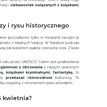
acji i
ciekawostek związanych z książkami
,
y i rysu historycznego
alnie (początkowo tylko w Hiszpanii) zaczęto je
nięto z lokalnych tradycji. W Katalonii podczas
ręczali kobietom piękne czerwone róże. Z kolei
95 roku przez UNESCO. Celem jest podkreślenie
zyjemność z obcowania
z naszym ulubionym
ową, książkami kryminalnymi, fantastyką
, to
zy
przekazać różnorodność
kulturową. To
ę związaną z chronieniem praw autorskich.
3 kwietnia?