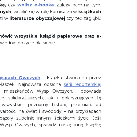
kę,
czy
wolisz e-booka
. Zależy nam na tym,
znych
, wcielić się w rolę komisarza w
książkach
dzi w
literaturze obyczajowej
czy też zagłębić
wić wszystkie książki papierowe oraz e-
iednie pozycje dla siebie.
Wyspach Owczych
–
książka stworzona przez
hylaszek. Najnowsza odsłona
serii reporterskiej
yli mieszkańców Wysp Owczych, i opowiada
 solidaryzujących, jak i polaryzujących tę
wszystkim poznamy historię przemian: od
artości na świat i swobody – na przykładach
dążały zupełnie innymi ścieżkami życia. Jeśli
 Wysp Owczych, sprawdź naszą inną książkę