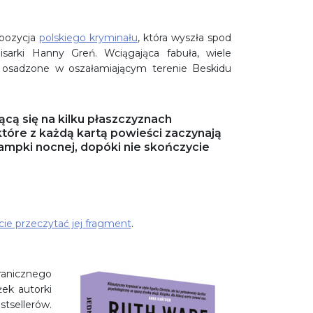
 pozycja
polskiego kryminału
, która wyszła spod
isarki Hanny Greń. Wciągająca fabuła, wiele
o osadzone w oszałamiającym terenie Beskidu
ą się na kilku płaszczyznach
tóre z każdą kartą powieści zaczynają
lampki nocnej, dopóki nie skończycie
ie przeczytać jej fragment
.
anicznego
żek autorki
stsellerów.