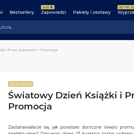
2026 📚
OD 7.50 ZŁ
ki
Bestsellery
Zapowiedzi
Pakiety i zestawy
Wyprze
żki i Praw Autorskich – Promocja
22.04.2022
Światowy Dzień Książki i P
Promocja
Zastanawialiście się, jak powstało doroczne święto promuj
intelektualnej? Dlaczego dzień 23 kwietnia został wybrany 