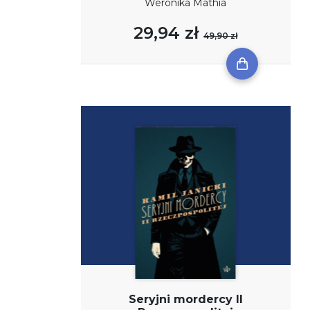
Weronika Mathia
29,94 zł
49,90 zł
Seryjni mordercy II