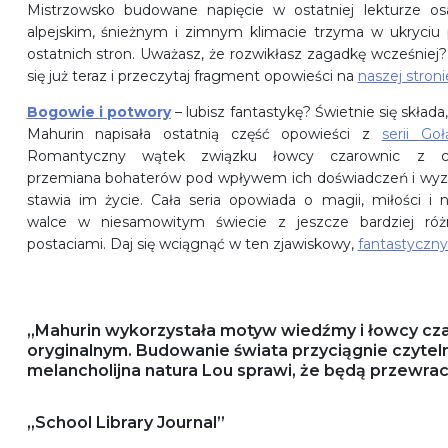
Mistrzowsko budowane napięcie w ostatniej lekturze o
alpejskim, śnieżnym i zimnym klimacie trzyma w ukryciu
ostatnich stron. Uważasz, że rozwikłasz zagadkę wcześniej
się już teraz i przeczytaj fragment opowieści na
naszej stroni
Bogowie i potwory
– lubisz fantastykę? Świetnie się składa
Mahurin napisała ostatnią część opowieści z
serii Go
Romantyczny wątek związku łowcy czarownic z cz
przemiana bohaterów pod wpływem ich doświadczeń i wyz
stawia im życie. Cała seria opowiada o magii, miłości i n
walce w niesamowitym świecie z jeszcze bardziej róż
postaciami. Daj się wciągnąć w ten zjawiskowy,
fantastyczny
„Mahurin wykorzystała motyw wiedźmy i łowcy czar
oryginalnym. Budowanie świata przyciągnie czytel
melancholijna natura Lou sprawi, że będą przewrac
„School Library Journal”