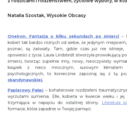
z rodzicami i rodzeństwem, życiowe wybory, w któr
Natalia Szostak, Wysokie Obcasy
Oneiron. Fantazja o kilku sekundach po śmierci
– h
kobiet tak bardzo różnych od siebie, że jedynym miejscem
poznać, są zaświaty. Tam, gdzie czas już nie istnieje,
opowieści z życia. Laura Lindstedt stworzyła prowokującą po
śmierci, tworząc zupełnie inny, nowy, nieoczywisty wymiar
książek z nieco mrocznym, surowym klimatem 
psychologicznych, to koniecznie zapoznaj się z tą p
skandynawskiej.
Papierowy Pałac
– bohaterowie rozdzieleni traumatycznym
wyrzutami sumienia. Elle, kobieta w kwiecie wieku i jej 
trzymająca w napięciu do ostatniej strony.
Literatura p
formacie, która zapadnie w Twojej pamięci.