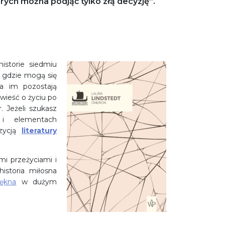
ych można podjąć tylko złą decyzję”.
istorie siedmiu
, gdzie mogą się
 a im pozostają
wieść o życiu po
. Jeżeli szukasz
i elementach
ozycją
literatury
i przeżyciami i
historia miłosna
iękna
w dużym