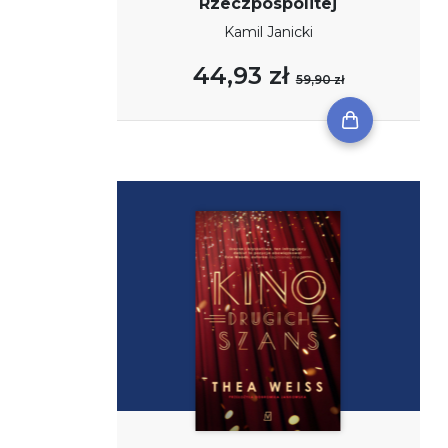
Rzeczpospolitej
Kamil Janicki
44,93 zł
59,90 zł