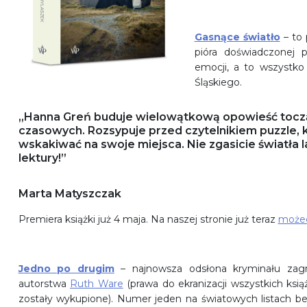
Gasnące światło
– to
pióra doświadczonej p
emocji, a to wszystk
Śląskiego.
„Hanna Greń buduje wielowątkową opowieść tocząc
czasowych. Rozsypuje przed czytelnikiem puzzle, k
wskakiwać na swoje miejsca. Nie zgasicie światła 
lektury!”
Marta Matyszczak
Premiera książki już 4 maja. Na naszej stronie już teraz
możec
Jedno po drugim
– najnowsza odsłona kryminału zagr
autorstwa
Ruth Ware
(prawa do ekranizacji wszystkich ksią
zostały wykupione). Numer jeden na światowych listach be