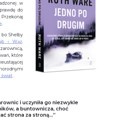
sadzonej w
 prawdę do
? Przekonaj
e
.
, bo Shelby
łąb i Wąż
.
arownicą,
wań, które
ieustającej
norodnymi
 świat
.
ownic i uczyniła go niezwykle
ników, a buntownicza, choć
ać strona za stroną…”