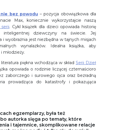
y nie bez powodu
– pozycja obowiązkowa dla
 znacie Max, koniecznie wykorzystajcie naszą
 serii
. Cykl książek dla dzieci opowiada historię
ej inteligentnej dziewczyny na świecie. Jej
 i wyobraźnia jest niezbędna w tajnych misjach
ialnych wynalazków. Idealna książka, aby
 i młodzieży.
literatura piękna wchodząca w skład
Serii Dzieł
żka opowiada o rodzinie liczącej czternaścioro
ez zaborczego i surowego ojca oraz bezradną
ria prowadząca do katastrofy i pokazująca
ącach egzemplarzy, była też
bo autorka sięga po tematy, które
enia i tajemnice, skomplikowane relacje