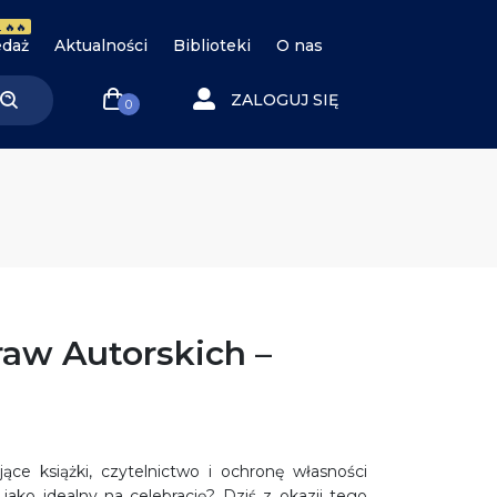
 🔥🔥
daż
Aktualności
Biblioteki
O nas
ZALOGUJ SIĘ
0
raw Autorskich –
ące książki, czytelnictwo i ochronę własności
jako idealny na celebrację? Dziś z okazji tego