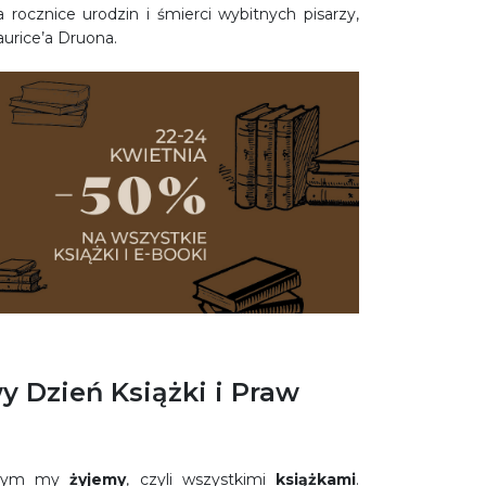
rocznice urodzin i śmierci wybitnych pisarzy,
aurice’a Druona.
 Dzień Książki i Praw
 czym my
żyjemy
, czyli wszystkimi
książkami
.