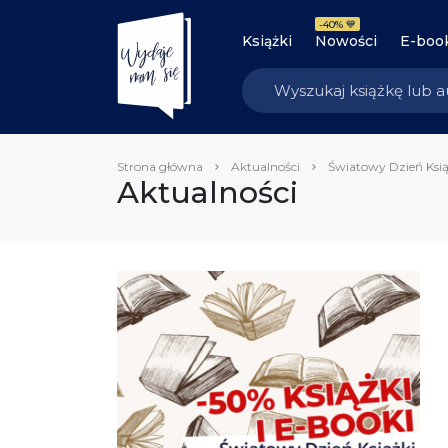
-40% 💙
Książki
Nowości
E-boo
Strona główna
Aktualności
Światowy Dzień Ksią
Aktualności