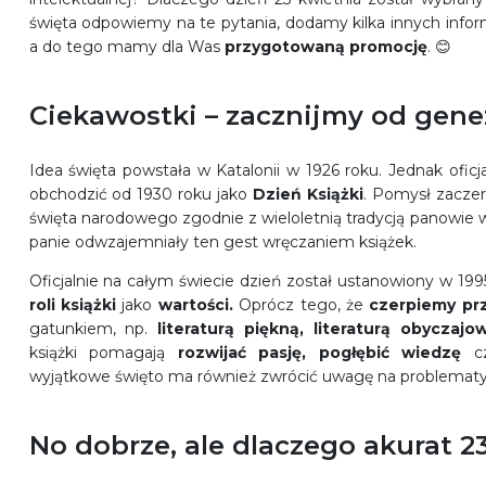
święta odpowiemy na te pytania, dodamy kilka innych inform
a do tego mamy dla Was
przygotowaną
promocję
. 😊
Ciekawostki – zacznijmy od genez
Idea święta powstała w Katalonii w 1926 roku. Jednak oficj
obchodzić od 1930 roku jako
Dzień Książki
. Pomysł zaczerp
święta narodowego zgodnie z wieloletnią tradycją panowie w
panie odwzajemniały ten gest wręczaniem książek.
Oficjalnie na całym świecie dzień został ustanowiony w 19
roli książki
jako
wartości.
Oprócz tego, że
czerpiemy pr
gatunkiem, np.
literaturą piękną, literaturą obyczaj
książki pomagają
rozwijać pasję, pogłębić wiedzę
c
wyjątkowe święto ma również zwrócić uwagę na problematyk
No dobrze, ale dlaczego akurat 2