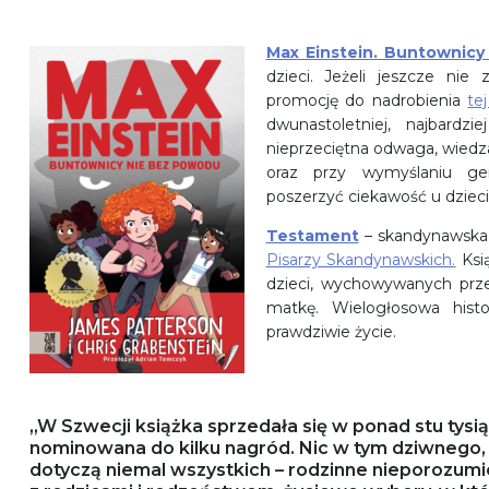
Max Einstein. Buntownic
dzieci. Jeżeli jeszcze nie
promocję do nadrobienia
tej
dwunastoletniej, najbardzi
nieprzeciętna odwaga, wiedza
oraz przy wymyślaniu gen
poszerzyć ciekawość u dzieci
Testament
– skandynawska 
Pisarzy Skandynawskich.
Ksią
dzieci, wychowywanych prz
matkę. Wielogłosowa histo
prawdziwie życie.
„W Szwecji książka sprzedała się w ponad stu tysi
nominowana do kilku nagród. Nic w tym dziwnego, 
dotyczą niemal wszystkich – rodzinne nieporozumi