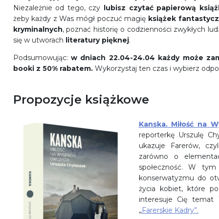
Niezależnie od tego, czy
lubisz czytać
papierową książ
żeby każdy z Was mógł poczuć magię
książek
fantastyc
kryminalnych
, poznać historię o codzienności zwykłych lu
się w utworach
literatury pięknej
.
Podsumowując:
w dniach 22.04-24.04 każdy może zamó
booki z 50% rabatem.
Wykorzystaj ten czas i wybierz odpow
Propozycje książkowe
Kanska. Miłość na 
reporterkę Urszulę C
ukazuje Farerów, cz
zarówno o elementach
społeczność. W tym 
konserwatyzmu do otw
życia kobiet, które po
interesuje Cię temat
„
Farerskie Kadry
”.