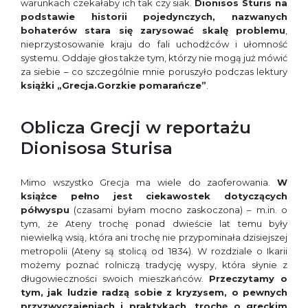
warunkach czekałaby ich tak czy siak.
Dionisos Sturis na
podstawie historii pojedynczych, nazwanych
bohaterów stara się zarysować skalę problemu
,
nieprzystosowanie kraju do fali uchodźców i ułomność
systemu. Oddaje głos także tym, którzy nie mogą już mówić
za siebie – co szczególnie mnie poruszyło podczas lektury
książki „Grecja.Gorzkie pomarańcze”
.
Oblicza Grecji w reportażu
Dionisosa Sturisa
Mimo wszystko Grecja ma wiele do zaoferowania.
W
książce pełno jest ciekawostek dotyczących
półwyspu
(czasami byłam mocno zaskoczona) – m.in. o
tym, że Ateny trochę ponad dwieście lat temu były
niewielką wsią, która ani trochę nie przypominała dzisiejszej
metropolii (Ateny są stolicą od 1834). W rozdziale o Ikarii
możemy poznać rolniczą tradycję wyspy, która słynie z
długowieczności swoich mieszkańców.
Przeczytamy o
tym, jak ludzie radzą sobie z kryzysem, o pewnych
przyzwyczajeniach i praktykach, trochę o greckim