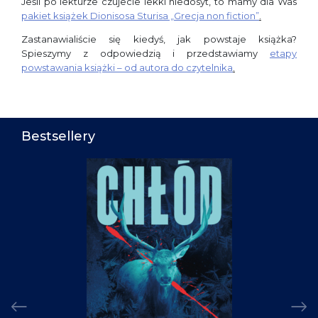
Jeśli po lekturze czujecie lekki niedosyt, to mamy dla Was
pakiet książek Dionisosa Sturisa „Grecja non fiction”
.
Zastanawialiście się kiedyś, jak powstaje książka?
Spieszymy z odpowiedzią i przedstawiamy
etapy
powstawania książki – od autora do czytelnika
.
Bestsellery