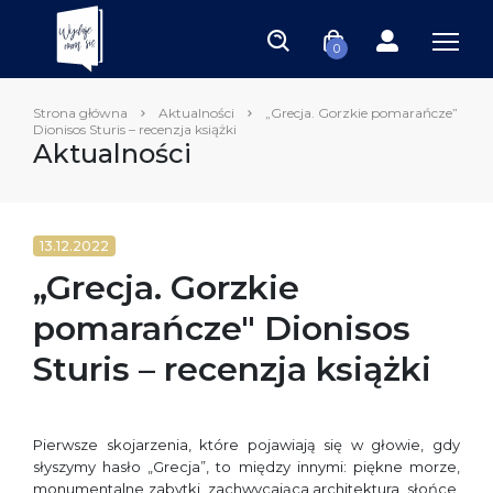
0
Strona główna
Aktualności
„Grecja. Gorzkie pomarańcze”
Dionisos Sturis – recenzja książki
Aktualności
13.12.2022
„Grecja. Gorzkie
pomarańcze" Dionisos
Sturis – recenzja książki
Pierwsze skojarzenia, które pojawiają się w głowie, gdy
słyszymy hasło „Grecja”, to między innymi: piękne morze,
monumentalne zabytki, zachwycająca architektura, słońce,