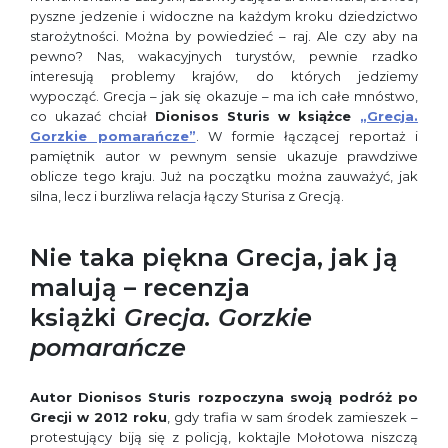
pyszne jedzenie i widoczne na każdym kroku dziedzictwo
starożytności. Można by powiedzieć – raj. Ale czy aby na
pewno? Nas, wakacyjnych turystów, pewnie rzadko
interesują problemy krajów, do których jedziemy
wypocząć. Grecja – jak się okazuje – ma ich całe mnóstwo,
co ukazać chciał
Dionisos Sturis
w książce
„Grecja.
Gorzkie pomarańcze”
. W formie łączącej reportaż i
pamiętnik autor w pewnym sensie ukazuje prawdziwe
oblicze tego kraju. Już na początku można zauważyć, jak
silna, lecz i burzliwa relacja łączy Sturisa z Grecją.
Nie taka piękna Grecja, jak ją
malują – recenzja
książki
Grecja. Gorzkie
pomarańcze
Autor
Dionisos Sturis rozpoczyna swoją podróż po
Grecji w 2012 roku
, gdy trafia w sam środek zamieszek –
protestujący biją się z policją, koktajle Mołotowa niszczą