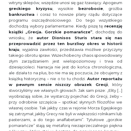
witryny sklepów, wszędzie unosi się gaz łzawiący. Apogeum
greckiego kryzysu
, wysokie
bezrobocie
, groźba
bankructwa
i coraz to nowsze plany rządu dotyczące
programu oszczędnościowego. Do tego wszystkiego
dochodzą wybory parlamentarne. Kiedy piszę tę
recenzję
książki „Grecja. Gorzkie pomarańcze”
, dochodzę do
wniosku, że
autor Dionisos Sturis stara się nas
przeprowadzić przez ten burzliwy okres w historii
kraju
, wyjaśnia zawiłości, przedstawia możliwe przyczyny
takiego obrotu spraw. Wszechobecny chaos spowodowany
złym zarządzaniem jest wielopoziomowy i trwa od
dziesięcioleci. Narracja nie jest do końca chronologiczna,
ale działa to na plus, bo nie ma się poczucia, że obcujemy z
książką historyczną – nie o to tu chodzi.
Autor reportażu
w pewnym sensie
niszczy obrazek Grecji
, który
stworzyliśmy we własnych głowach. Jak sam pisze: „Elity […]
wyobrażają sobie, że wystarczy pojechać do Grecji, żeby –
przy odrobinie szczęścia – spotkać słynnych filozofów we
własnej osobie. Tak jakby czas w rejonie Morza Egejskiego
się zatrzymał, jakby Grecy nie byli w większości rolnikami lub
pasterzami, a do tego analfabetami”. Tytułowe „gorzkie
pomarańcze” stają się metaforą niezaprzeczalnego piękna