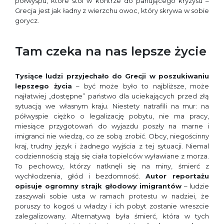
półwyspu, które stoi w kontrze do panującego kryzysu –
Grecja jest jak ładny z wierzchu owoc, który skrywa w sobie
gorycz.
Tam czeka na nas lepsze życie
Tysiące ludzi przyjechało do Grecji w poszukiwaniu
lepszego życia
– być może było to najbliższe, może
najłatwiej „dostępne” państwo dla uciekających przed złą
sytuacją we własnym kraju. Niestety natrafili na mur: na
półwyspie ciężko o legalizację pobytu, nie ma pracy,
miesiące przygotowań do wyjazdu poszły na marne i
imigranci nie wiedzą, co ze sobą zrobić. Obcy, niegościnny
kraj, trudny język i żadnego wyjścia z tej sytuacji. Niemal
codziennością stają się ciała topielców wyławiane z morza.
To pechowcy, którzy natknęli się na miny, śmierć z
wychłodzenia, głód i bezdomność.
Autor reportażu
opisuje ogromny strajk głodowy imigrantów
– ludzie
zaszywali sobie usta w ramach protestu w nadziei, że
poruszy to kogoś u władzy i ich pobyt zostanie wreszcie
zalegalizowany. Alternatywą była śmierć, która w tych