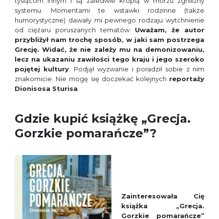
tysiącom innym i są zaledwie kroplą w morzu zgnilizny
systemu. Momentami te wstawki rodzinne (także
humorystyczne) dawały mi pewnego rodzaju wytchnienie
od ciężaru poruszanych tematów.
Uważam, że autor
przybliżył nam trochę sposób, w jaki sam postrzega
Grecję. Widać, że nie zależy mu na demonizowaniu,
lecz na ukazaniu zawiłości tego kraju i jego szeroko
pojętej kultury
. Podjął wyzwanie i poradził sobie z nim
znakomicie. Nie mogę się doczekać kolejnych
reportaży
Dionisosa Sturisa
.
Gdzie kupić książkę „Grecja.
Gorzkie pomarańcze”?
Zainteresowała Cię
książka „Grecja.
Gorzkie pomarańcze”