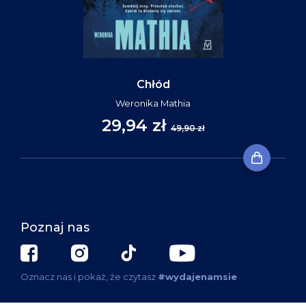
Chłód
Weronika Mathia
29,94 zł
49,90 zł
Poznaj nas
Oznacz nas i pokaż, że czytasz
#wydajenamsie