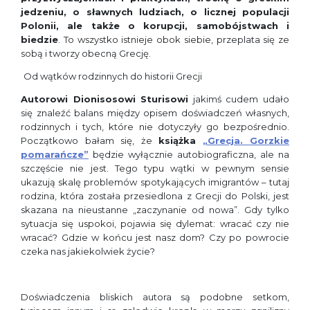
jedzeniu, o sławnych ludziach, o licznej populacji
Polonii, ale także o korupcji, samobójstwach i
biedzie
. To wszystko istnieje obok siebie, przeplata się ze
sobą i tworzy obecną Grecję.
Od wątków rodzinnych do historii Grecji
Autorowi Dionisosowi Sturisowi
jakimś cudem udało
się znaleźć balans między opisem doświadczeń własnych,
rodzinnych i tych, które nie dotyczyły go bezpośrednio.
Początkowo bałam się, że
książka
„Grecja. Gorzkie
pomarańcze”
będzie wyłącznie autobiograficzna, ale na
szczęście nie jest. Tego typu wątki w pewnym sensie
ukazują skalę problemów spotykających imigrantów – tutaj
rodzina, która została przesiedlona z Grecji do Polski, jest
skazana na nieustanne „zaczynanie od nowa”. Gdy tylko
sytuacja się uspokoi, pojawia się dylemat: wracać czy nie
wracać? Gdzie w końcu jest nasz dom? Czy po powrocie
czeka nas jakiekolwiek życie?
Doświadczenia bliskich autora są podobne setkom,