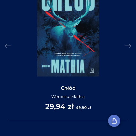
Chłód
Weronika Mathia
29,94 zł
49,90 zł