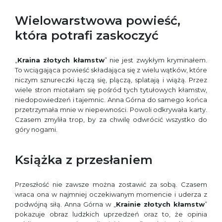
Wielowarstwowa powieść,
która potrafi zaskoczyć
„
Kraina złotych kłamstw
” nie jest zwykłym kryminałem.
To wciągająca powieść składająca się z wielu wątków, które
niczym sznureczki łączą się, plączą, splatają i wiążą. Przez
wiele stron miotałam się pośród tych tytułowych kłamstw,
niedopowiedzeń i tajemnic. Anna Górna do samego końca
przetrzymała mnie w niepewności. Powoli odkrywała karty.
Czasem zmyliła trop, by za chwilę odwrócić wszystko do
góry nogami.
Książka z przesłaniem
Przeszłość nie zawsze można zostawić za sobą. Czasem
wraca ona w najmniej oczekiwanym momencie i uderza z
podwójną siłą. Anna Górna w „
Krainie złotych kłamstw
”
pokazuje obraz ludzkich uprzedzeń oraz to, że opinia