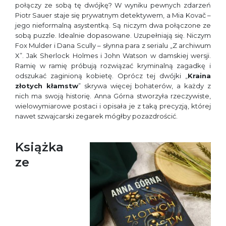
połączy ze sobą tę dwójkę? W wyniku pewnych zdarzeń
Piotr Sauer staje się prywatnym detektywem, a Mia Kovač –
jego nieformalną asystentką. Są niczym dwa połączone ze
sobą puzzle. Idealnie dopasowane. Uzupełniają się. Niczym
Fox Mulder i Dana Scully – słynna para z serialu „Z archiwum
X”. Jak Sherlock Holmes i John Watson w damskiej wersji.
Ramię w ramię próbują rozwiązać kryminalną zagadkę i
odszukać zaginioną kobietę. Oprócz tej dwójki „
Kraina
złotych kłamstw
” skrywa więcej bohaterów, a każdy z
nich ma swoją historię. Anna Górna stworzyła rzeczywiste,
wielowymiarowe postaci i opisała je z taką precyzją, której
nawet szwajcarski zegarek mógłby pozazdrościć.
Książka
ze