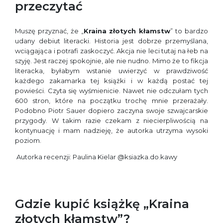
przeczytać
Muszę przyznać, że „
Kraina złotych kłamstw
” to bardzo
udany debiut literacki. Historia jest dobrze przemyślana,
wciągająca i potrafi zaskoczyć. Akcja nie leci tutaj na łeb na
szyję. Jest raczej spokojnie, ale nie nudno. Mimo że to fikcja
literacka, byłabym wstanie uwierzyć w prawdziwość
każdego zakamarka tej książki i w każdą postać tej
powieści. Czyta się wyśmienicie. Nawet nie odczułam tych
600 stron, które na początku trochę mnie przerażały.
Podobno Piotr Sauer dopiero zaczyna swoje szwajcarskie
przygody. W takim razie czekam z niecierpliwością na
kontynuację i mam nadzieję, że autorka utrzyma wysoki
poziom.
Autorka recenzji: Paulina Kielar @ksiazka.do.kawy
Gdzie kupić książkę „Kraina
złotych kłamstw”?