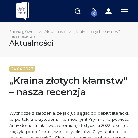
0
Strona główna
Aktualności
„Kraina złotych kłamstw” –
nasza recenzja
Aktualności
24.04.2023
„Kraina złotych kłamstw”
– nasza recenzja
Wychodzę z założenia, że jak już sięgać po debiut literacki,
to po taki z przytupem. I to mocnym! Kryminalna powieść
Anny Górnej miała swoją premierę 26 stycznia 2022 roku i już
zdążyła podbić serca wielu czytelników. Czym autorka tak
bardzo zachwyciła? Skąd się wzięła szybko rosnąca