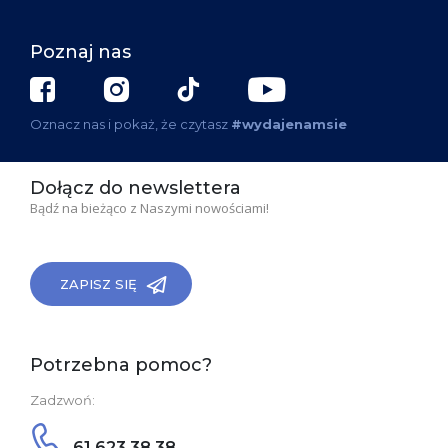
Poznaj nas
Oznacz nas i pokaż, że czytasz
#wydajenamsie
Dołącz do newslettera
Bądź na bieżąco z Naszymi nowościami!
ZAPISZ SIĘ
Potrzebna pomoc?
Zadzwoń:
61 623 38 38