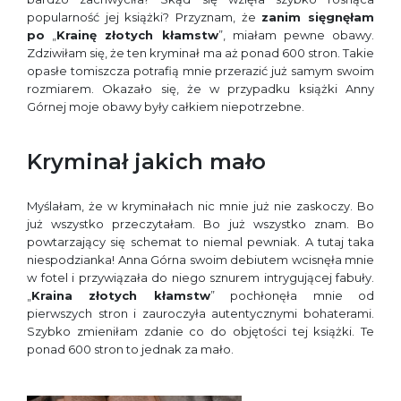
popularność jej książki? Przyznam, że
zanim sięgnęłam
po
„
Krainę złotych kłamstw
”, miałam pewne obawy.
Zdziwiłam się, że ten kryminał ma aż ponad 600 stron. Takie
opasłe tomiszcza potrafią mnie przerazić już samym swoim
rozmiarem. Okazało się, że w przypadku książki Anny
Górnej moje obawy były całkiem niepotrzebne.
Kryminał jakich mało
Myślałam, że w kryminałach nic mnie już nie zaskoczy. Bo
już wszystko przeczytałam. Bo już wszystko znam. Bo
powtarzający się schemat to niemal pewniak. A tutaj taka
niespodzianka! Anna Górna swoim debiutem wcisnęła mnie
w fotel i przywiązała do niego sznurem intrygującej fabuły.
„
Kraina złotych kłamstw
” pochłonęła mnie od
pierwszych stron i zauroczyła autentycznymi bohaterami.
Szybko zmieniłam zdanie co do objętości tej książki. Te
ponad 600 stron to jednak za mało.