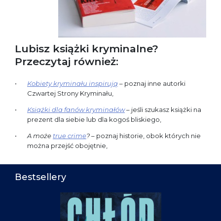
Lubisz książki kryminalne?
Przeczytaj również:
Kobiety kryminału inspirują
– poznaj inne autorki
Czwartej Strony Kryminału,
Książki dla fanów kryminałów
– jeśli szukasz książki na
prezent dla siebie lub dla kogoś bliskiego,
A może
true crime
?
– poznaj historie, obok których nie
można przejść obojętnie,
Bestsellery