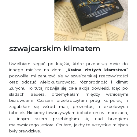
szwajcarskim klimatem
Uwielbiam sięgać po książki, które przenoszą mnie do
innego miejsca na ziemi. „
Kraina złotych kłamstwa
”
pozwoliła mi zanurzyć się w szwajcarskiej rzeczywistości
oraz odczuć wielokulturowość, różnorodność i klimat
Zurychu. To tutaj rozwija się cała akcja powieści. Idąc po
śladach Sauera, przemykałam między wzniosłymi
biurowcami. Czasem przekroczyłam próg korporacji i
zagubiłam się wśród maili, prezentacji i excelowych
tabelek. Niekiedy towarzyszyłam bohaterom w imprezach,
a innym razem przebiegłam się nad brzegiem
malowniczego jeziora. Czułam, jakby te wszystkie miejsca
były prawdziwe.