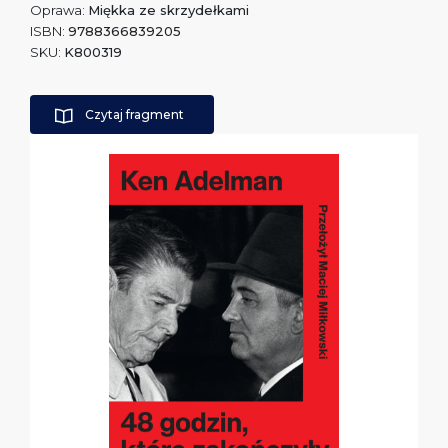
Oprawa:
Miękka ze skrzydełkami
ISBN:
9788366839205
SKU:
K800319
Czytaj fragment