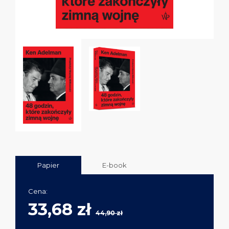
Papier
E-book
Cena:
33,68 zł
44,90 zł