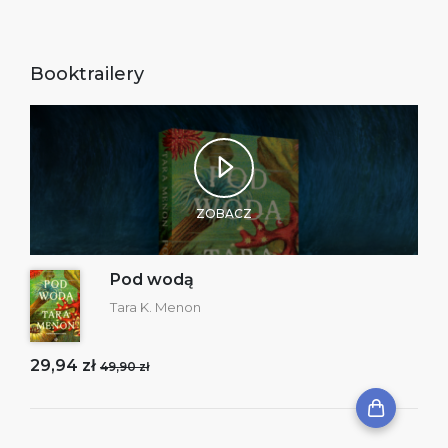
Booktrailery
ZOBACZ
Pod wodą
Tara K. Menon
29,94 zł
49,90 zł