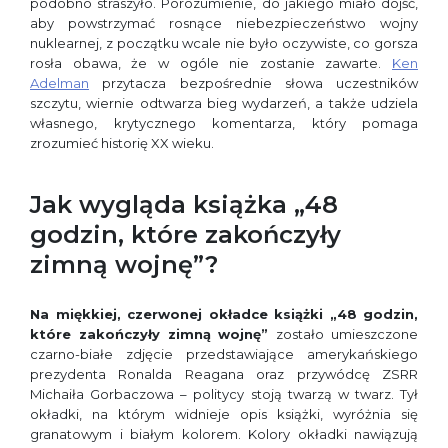
podobno straszyło. Porozumienie, do jakiego miało dojść,
aby powstrzymać rosnące niebezpieczeństwo wojny
nuklearnej, z początku wcale nie było oczywiste, co gorsza
rosła obawa, że w ogóle nie zostanie zawarte.
Ken
Adelman
przytacza bezpośrednie słowa uczestników
szczytu, wiernie odtwarza bieg wydarzeń, a także udziela
własnego, krytycznego komentarza, który pomaga
zrozumieć historię XX wieku.
Jak wygląda książka „48
godzin, które zakończyły
zimną wojnę”?
Na miękkiej, czerwonej okładce książki „48 godzin,
które zakończyły zimną wojnę”
zostało umieszczone
czarno-białe zdjęcie przedstawiające amerykańskiego
prezydenta Ronalda Reagana oraz przywódcę ZSRR
Michaiła Gorbaczowa – politycy stoją twarzą w twarz. Tył
okładki, na którym widnieje opis książki, wyróżnia się
granatowym i białym kolorem. Kolory okładki nawiązują