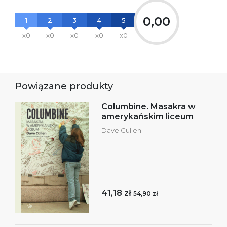
0,00
1
2
3
4
5
x0
x0
x0
x0
x0
Powiązane produkty
Columbine. Masakra w
amerykańskim liceum
Dave Cullen
41,18 zł
54,90 zł