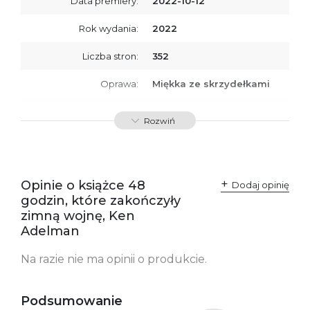
Data premiery:
2022-10-12
Rok wydania:
2022
Liczba stron:
352
Oprawa:
Miękka ze skrzydełkami
ISBN
9788366839205
Rozwiń
SKU:
K800319
Producent / Osoby
Wydawnictwo Poznańskie
odpowiedzialne za
Sp. z o.o.
Opinie o książce 48
Dodaj opinię
zgodność produktu z
ul. Fredry 8
godzin, które zakończyły
przepisami:
61-701 Poznań
Polska
zimną wojnę, Ken
kontakt@wydajenamsie.pl
Adelman
+48 61 623 38 38
Na razie nie ma opinii o produkcie.
Ostrzeżenia oraz
Załącznik PDF
informacje dotyczące
bezpieczeństwa:
Podsumowanie