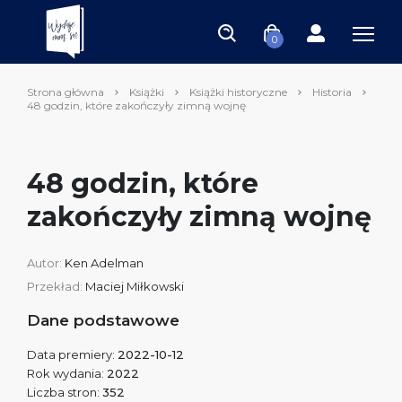
0
Strona główna
Książki
Książki historyczne
Historia
48 godzin, które zakończyły zimną wojnę
48 godzin, które
zakończyły zimną wojnę
Autor:
Ken Adelman
Przekład:
Maciej Miłkowski
Dane podstawowe
Data premiery:
2022-10-12
Rok wydania:
2022
Liczba stron:
352