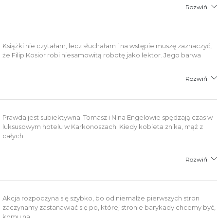
Rozwiń
Książki nie czytałam, lecz słuchałam i na wstępie muszę zaznaczyć,
że Filip Kosior robi niesamowitą robotę jako lektor. Jego barwa
Rozwiń
Prawda jest subiektywna. Tomasz i Nina Engelowie spędzają czas w
luksusowym hotelu w Karkonoszach. Kiedy kobieta znika, mąż z
całych
Rozwiń
Akcja rozpoczyna się szybko, bo od niemalże pierwszych stron
zaczynamy zastanawiać się po, której stronie barykady chcemy być,
komu na