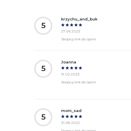
krzychu_and_buk
5
27.06.2023
Skopiuj link do opinii
Joanna
5
19.02.2023
Skopiuj link do opinii
moni_sad
5
31.08.2022
Skopiuj link do opinii