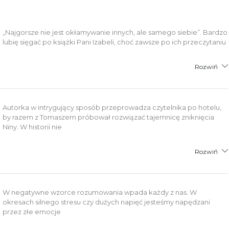
„Najgorsze nie jest okłamywanie innych, ale samego siebie”. Bardzo
lubię sięgać po książki Pani Izabeli, choć zawsze po ich przeczytaniu
Rozwiń
Autorka w intrygujący sposób przeprowadza czytelnika po hotelu,
by razem z Tomaszem próbował rozwiązać tajemnicę zniknięcia
Niny. W historii nie
Rozwiń
W negatywne wzorce rozumowania wpada każdy z nas. W
okresach silnego stresu czy dużych napięć jesteśmy napędzani
przez złe emocje