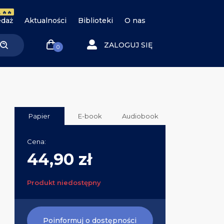
 🔥🔥
daż
Aktualności
Biblioteki
O nas
ZALOGUJ SIĘ
0
Papier
E-book
Audiobook
Cena:
44,90 zł
Produkt niedostępny
Poinformuj o dostępności