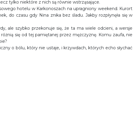
z tylko niektóre z nich są równie wstrząsające.
susowego hotelu w Karkonoszach na upragniony weekend. Kurort
, do czasu gdy Nina znika bez śladu. Jakby rozpłynęła się w
, ale szybko przekonuje się, że ta ma wiele odcieni, a wersje
óżnią się od tej pamiętanej przez mężczyznę. Komu zaufa, nie
ie?
czny o bólu, który nie ustaje, i krzywdach, których echo słychać