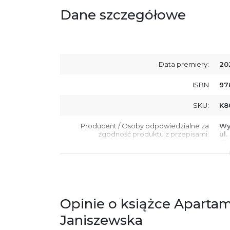
Dane szczegółowe
Data premiery:
20
ISBN
97
SKU:
K8
Producent / Osoby odpowiedzialne za
Wy
zgodność produktu z przepisami:
ul.
61
Po
ko
+4
Ostrzeżenia oraz informacje dotyczące
Za
bezpieczeństwa:
Opinie o książce Apartam
Janiszewska