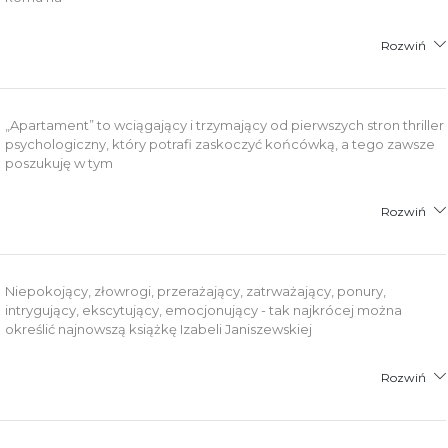
Rozwiń
„Apartament” to wciągający i trzymający od pierwszych stron thriller
psychologiczny, który potrafi zaskoczyć końcówką, a tego zawsze
poszukuję w tym
Rozwiń
Niepokojący, złowrogi, przerażający, zatrważający, ponury,
intrygujący, ekscytujący, emocjonujący - tak najkrócej można
określić najnowszą książkę Izabeli Janiszewskiej
Rozwiń