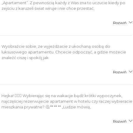
„Apartament”. Z pewnością każdy z Was zna to uczucie kiedy po
zejściu z karuzeli świat wiruje i nie chce przestać,
Rozwiń
Wyobraźcie sobie, że wyjeżdżacie z ukochaną osobą do
luksusowego apartamentu. Chcecie odpocząć, a gdzie możecie
znaleźć ciszę i spokój jak
Rozwiń
Hejka! 🙋🏽‍♀️ Wybierając się na wakacje bądź krótki wypoczynek,
najczęściej rezerwujecie apartament w hotelu czy raczej wybieracie
mieszkania prywatne? 🤔 ** ** ** „Ludzie mówią,
Rozwiń