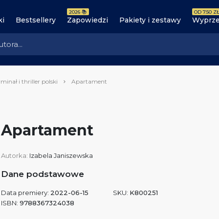
2026 📚
OD 7.50 ZŁ
ki
Bestsellery
Zapowiedzi
Pakiety i zestawy
Wyprze
minał i thriller polski
Apartament
Apartament
Autorka:
Izabela Janiszewska
Dane podstawowe
Data premiery:
2022-06-15
SKU:
K800251
ISBN:
9788367324038