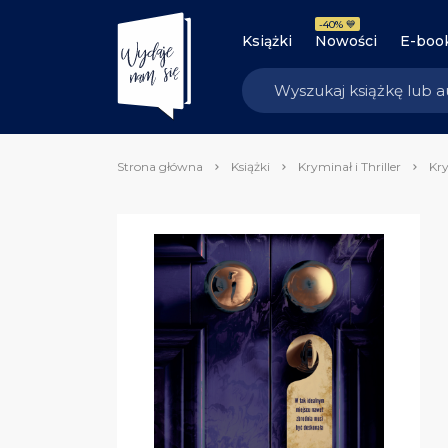
-40% 💙
Książki
Nowości
E-boo
Strona główna
Książki
Kryminał i Thriller
Kry