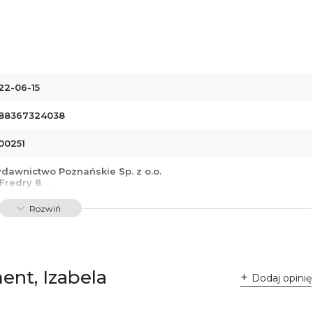
22-06-15
88367324038
00251
dawnictwo Poznańskie Sp. z o.o.
 Fredry 8
-701 Poznań
lska
Rozwiń
ntakt@wydajenamsie.pl
8 61 623 38 38
łącznik PDF
ent, Izabela
Dodaj opinię