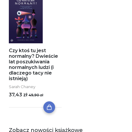
Czy ktoś tu jest
normalny? Dwieście
lat poszukiwania
normalnych ludzi (i
dlaczego tacy nie
istnieją)
Sarah Chaney
37,43 zł
49,90 zł
Zobacz nowości książkowe