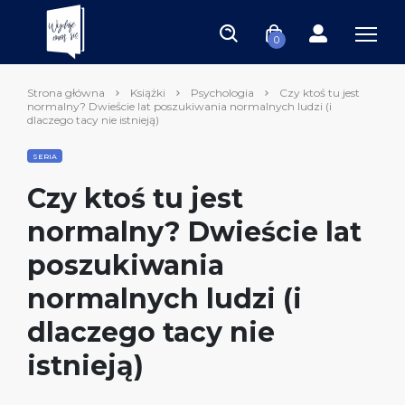
0
Strona główna
Książki
Psychologia
Czy ktoś tu jest
normalny? Dwieście lat poszukiwania normalnych ludzi (i
dlaczego tacy nie istnieją)
SERIA
Czy ktoś tu jest
normalny? Dwieście lat
poszukiwania
normalnych ludzi (i
dlaczego tacy nie
istnieją)