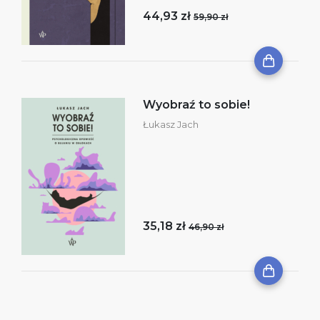
44,93 zł
59,90 zł
Wyobraź to sobie!
Łukasz Jach
35,18 zł
46,90 zł