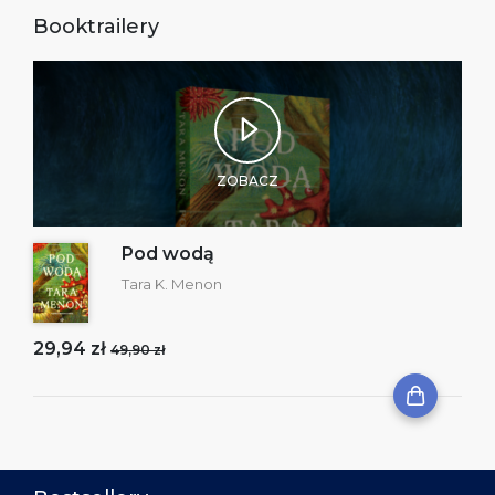
Booktrailery
ZOBACZ
Pod wodą
Tara K. Menon
29,94 zł
49,90 zł