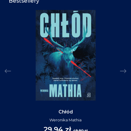
Bestsellery
Chłód
Weronika Mathia
29,94 zł
49,90 zł