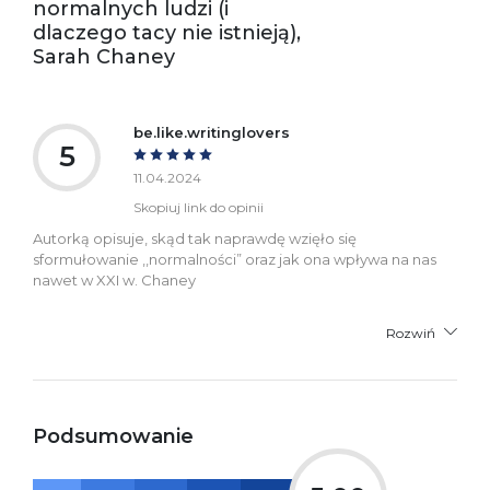
normalnych ludzi (i
dlaczego tacy nie istnieją),
Sarah Chaney
be.like.writinglovers
5
11.04.2024
Skopiuj link do opinii
Autorką opisuje, skąd tak naprawdę wzięło się
sformułowanie ,,normalności” oraz jak ona wpływa na nas
nawet w XXI w. Chaney
Rozwiń
Podsumowanie