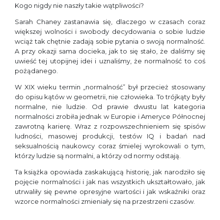
Kogo nigdy nie naszły takie wątpliwości?
Sarah Chaney zastanawia się, dlaczego w czasach coraz
większej wolności i swobody decydowania o sobie ludzie
wciąż tak chętnie zadają sobie pytania o swoją normalność.
A przy okazji sama docieka, jak to się stało, że daliśmy się
uwieść tej utopijnej idei i uznaliśmy, że normalność to coś
pożądanego.
W XIX wieku termin „normalność” był przecież stosowany
do opisu kątów w geometrii, nie człowieka. To trójkąty były
normalne, nie ludzie. Od prawie dwustu lat kategoria
normalności zrobiła jednak w Europie i Ameryce Północnej
zawrotną karierę. Wraz z rozpowszechnieniem się spisów
ludności, masowej produkcji, testów IQ i badań nad
seksualnością naukowcy coraz śmielej wyrokowali o tym,
którzy ludzie są normalni, a którzy od normy odstają.
Ta książka opowiada zaskakującą historię, jak narodziło się
pojęcie normalności i jak nas wszystkich ukształtowało, jak
utrwaliły się pewne opresyjne wartości i jak wskaźniki oraz
wzorce normalności zmieniały się na przestrzeni czasów.