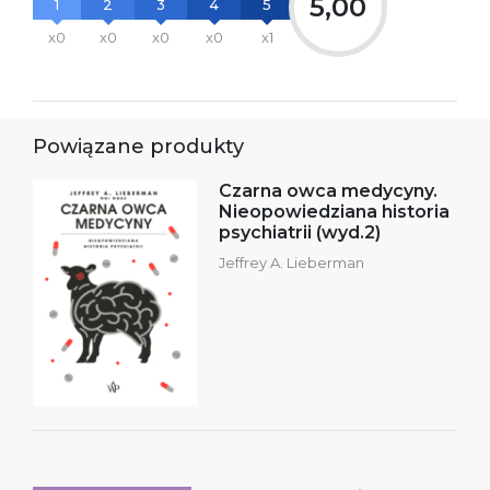
5,00
1
2
3
4
5
x0
x0
x0
x0
x1
Powiązane produkty
Czarna owca medycyny.
Nieopowiedziana historia
psychiatrii (wyd.2)
Jeffrey A. Lieberman