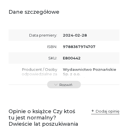
Dane szczegółowe
Data premiery:
2024-02-28
ISBN:
9788367974707
SKU:
E800442
Producent / Osoby
Wydawnictwo Poznańskie
odpowiedzialne za
Sp. z o.o.
zgodność produktu z
ul. Fredry 8
przepisami:
61-701 Poznań
Rozwiń
Polska
kontakt@wydajenamsie.pl
+48 61 623 38 38
Ostrzeżenia oraz
Załącznik PDF
Opinie o książce Czy ktoś
Dodaj opinię
informacje dotyczące
tu jest normalny?
bezpieczeństwa:
Dwieście lat poszukiwania