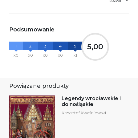
Rozwiń
Podsumowanie
5,00
1
2
3
4
5
x0
x0
x0
x0
x1
Powiązane produkty
Legendy wrocławskie i
dolnośląskie
Krzysztof Kwaśniewski