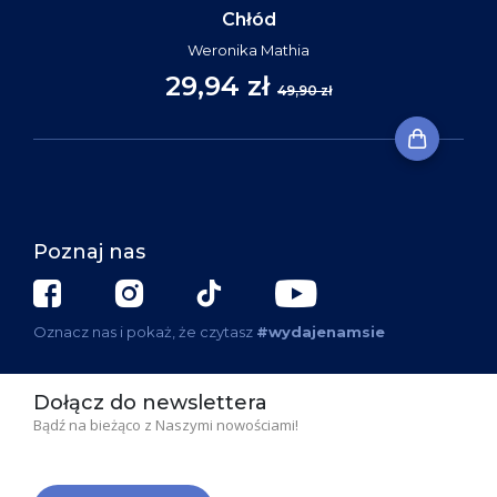
Chłód
Weronika Mathia
29,94 zł
49,90 zł
Poznaj nas
Oznacz nas i pokaż, że czytasz
#wydajenamsie
Dołącz do newslettera
Bądź na bieżąco z Naszymi nowościami!