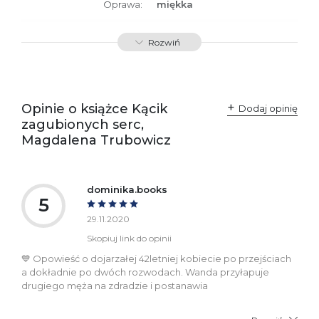
Oprawa:
miękka
ISBN
9788379767434
Rozwiń
SKU:
K732906
Producent / Osoby
Wydawnictwo Poznańskie
odpowiedzialne za
Sp. z o.o.
Opinie o książce Kącik
Dodaj opinię
zgodność produktu z
ul. Fredry 8
zagubionych serc,
przepisami:
61-701 Poznań
Polska
Magdalena Trubowicz
kontakt@wydajenamsie.pl
+48 61 623 38 38
Ostrzeżenia oraz
Załącznik PDF
dominika.books
informacje dotyczące
5
bezpieczeństwa:
29.11.2020
Skopiuj link do opinii
💙 Opowieść o dojarzałej 42letniej kobiecie po przejściach
a dokładnie po dwóch rozwodach. Wanda przyłapuje
drugiego męża na zdradzie i postanawia