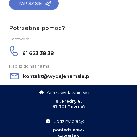
ZAPISZ SIĘ
Potrzebna pomoc?
Zadzwoń:
61 623 38 38
Napisz do nas na mail:
kontakt@wydajenamsie.pl
Adres wydawnictwa:
ul. Fredry 8,
61-701 Poznań
Godziny pracy:
poniedziałek-
czwartek