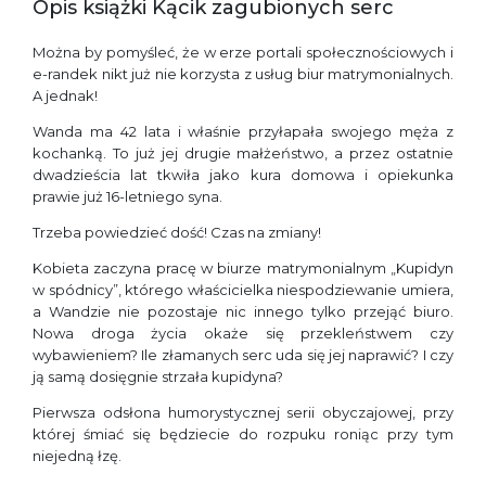
Opis książki Kącik zagubionych serc
Można by pomyśleć, że w erze portali społecznościowych i
e-randek nikt już nie korzysta z usług biur matrymonialnych.
A jednak!
Wanda ma 42 lata i właśnie przyłapała swojego męża z
kochanką. To już jej drugie małżeństwo, a przez ostatnie
dwadzieścia lat tkwiła jako kura domowa i opiekunka
prawie już 16-letniego syna.
Trzeba powiedzieć dość! Czas na zmiany!
Kobieta zaczyna pracę w biurze matrymonialnym „Kupidyn
w spódnicy”, którego właścicielka niespodziewanie umiera,
a Wandzie nie pozostaje nic innego tylko przejąć biuro.
Nowa droga życia okaże się przekleństwem czy
wybawieniem? Ile złamanych serc uda się jej naprawić? I czy
ją samą dosięgnie strzała kupidyna?
Pierwsza odsłona humorystycznej serii obyczajowej, przy
której śmiać się będziecie do rozpuku roniąc przy tym
niejedną łzę.