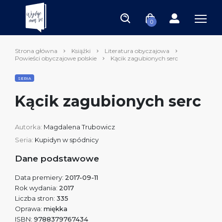
0
Strona główna
Książki
Literatura obyczajowa
Powieści obyczajowe polskie
Kącik zagubionych serc
SERIA
Kącik zagubionych serc
Autorka:
Magdalena Trubowicz
Seria:
Kupidyn w spódnicy
Dane podstawowe
Data premiery:
2017-09-11
Rok wydania:
2017
Liczba stron:
335
Oprawa:
miękka
ISBN:
9788379767434