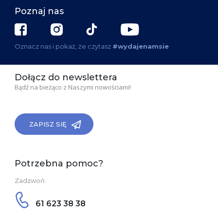
Poznaj nas
Oznacz nas i pokaż, że czytasz
#wydajenamsie
Dołącz do newslettera
Bądź na bieżąco z Naszymi nowościami!
ZAPISZ SIĘ
Potrzebna pomoc?
Zadzwoń:
61 623 38 38