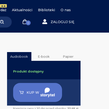
 🔥🔥
daż
Aktualności
Biblioteki
O nas
ZALOGUJ SIĘ
0
Audiobook
E-book
Papier
Produkt dostępny
KUP W
Najniższa cena z 30 dni przed obniżką:
33.68 zł