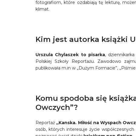
fotografiom, które ozdabiają tę lekturę, może
klimat.
Kim jest autorka książki 
Urszula Chylaszek
to pisarka
, dziennikark
Polskiej Szkoły Reportażu. Zawodowo zajmuj
publikowała m.in w „Dużym Formacie”, „Piśmie”
Komu spodoba się książka
Owczych”?
Reportaż
„Kanska. Miłość na Wyspach Owcz
osób, których interesuje życie współczesnych 
poznawać świat dzięki
książkom
non-fiction
.