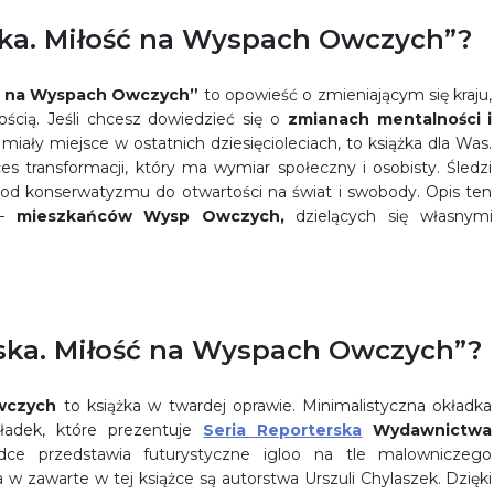
ska. Miłość na Wyspach Owczych”?
ść na Wyspach Owczych”
to opowieść o zmieniającym się kraju,
ścią. Jeśli chcesz dowiedzieć się o
zmianach mentalności i
 miały miejsce w ostatnich dziesięcioleciach, to książka dla Was.
s transformacji, który ma wymiar społeczny i osobisty. Śledzi
– od konserwatyzmu do otwartości na świat i swobody. Opis ten
 –
mieszkańców Wysp Owczych,
dzielących się własnymi
ska. Miłość na Wyspach Owczych”?
wczych
to książka w twardej oprawie. Minimalistyczna okładka
ładek, które prezentuje
Seria Reporterska
Wydawnictwa
adce przedstawia futurystyczne igloo na tle malowniczego
a w zawarte w tej książce są autorstwa Urszuli Chylaszek. Dzięki