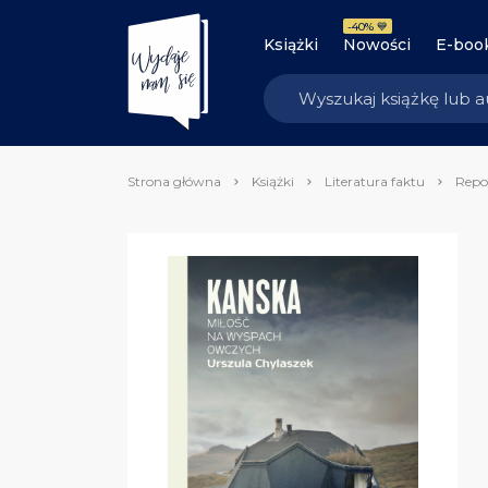
-40% 💙
Książki
Nowości
E-boo
Strona główna
Książki
Literatura faktu
Repo