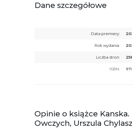
Dane szczegółowe
Data premiery:
20
Rok wydania:
20
Liczba stron:
25
ISBN:
97
Producent / Osoby odpowiedzialne za
Wy
zgodność produktu z przepisami:
ul.
61
Po
ko
+4
Opinie o książce Kanska
Ostrzeżenia oraz informacje dotyczące
Za
Owczych, Urszula Chylas
bezpieczeństwa: