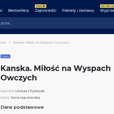
2026 📚
OD 7.50 ZŁ
ki
Bestsellery
Zapowiedzi
Pakiety i zestawy
Wyprze
rtaż
Kanska. Miłość na Wyspach Owczych
SERIA
Kanska. Miłość na Wyspach
Owczych
Autorka:
Urszula Chylaszek
Seria:
Seria reporterska
Dane podstawowe