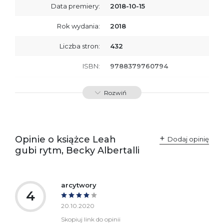
Data premiery:
2018-10-15
Rok wydania:
2018
Liczba stron:
432
ISBN:
9788379760794
SKU:
E201025
Rozwiń
Producent / Osoby
Wydawnictwo Poznańskie
odpowiedzialne za
Sp. z o.o.
zgodność produktu z
ul. Fredry 8
przepisami:
61-701 Poznań
Opinie o książce Leah
Polska
Dodaj opinię
kontakt@wydajenamsie.pl
gubi rytm, Becky Albertalli
+48 61 623 38 38
Ostrzeżenia oraz
Załącznik PDF
informacje dotyczące
arcytwory
bezpieczeństwa:
4
20.10.2020
Skopiuj link do opinii