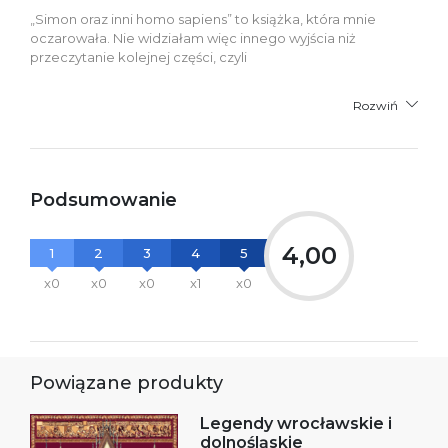
„Simon oraz inni homo sapiens” to książka, która mnie
oczarowała. Nie widziałam więc innego wyjścia niż
przeczytanie kolejnej części, czyli
Rozwiń
Podsumowanie
4,00
1
2
3
4
5
x0
x0
x0
x1
x0
Powiązane produkty
Legendy wrocławskie i
dolnośląskie