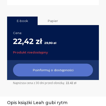
E-book
Papier
Cena:
22,42 zł
29,90 zł
Produkt niedostępny
Poinformuj o dostępności
Najniższa cena z 30 dni przed obniżką:
22.42 zł
Opis książki Leah gubi rytm