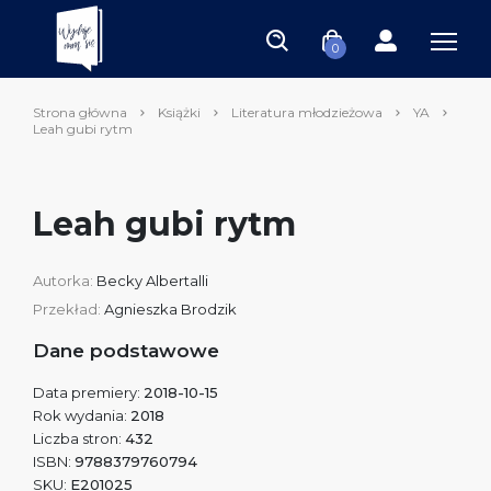
0
Strona główna
Książki
Literatura młodzieżowa
YA
Leah gubi rytm
Leah gubi rytm
Autorka:
Becky Albertalli
Przekład:
Agnieszka Brodzik
Dane podstawowe
Data premiery:
2018-10-15
Rok wydania:
2018
Liczba stron:
432
ISBN:
9788379760794
SKU:
E201025