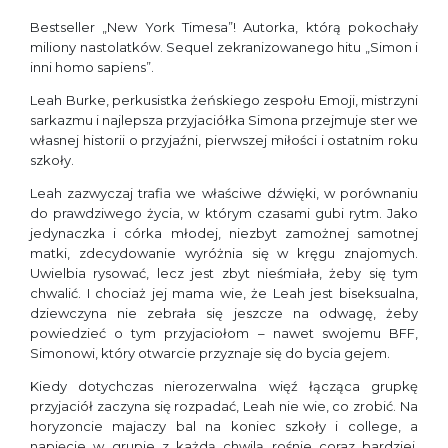
Bestseller „New York Timesa”! Autorka, którą pokochały
miliony nastolatków. Sequel zekranizowanego hitu „Simon i
inni homo sapiens”.
Leah Burke, perkusistka żeńskiego zespołu Emoji, mistrzyni
sarkazmu i najlepsza przyjaciółka Simona przejmuje ster we
własnej historii o przyjaźni, pierwszej miłości i ostatnim roku
szkoły.
Leah zazwyczaj trafia we właściwe dźwięki, w porównaniu
do prawdziwego życia, w którym czasami gubi rytm. Jako
jedynaczka i córka młodej, niezbyt zamożnej samotnej
matki, zdecydowanie wyróżnia się w kręgu znajomych.
Uwielbia rysować, lecz jest zbyt nieśmiała, żeby się tym
chwalić. I chociaż jej mama wie, że Leah jest biseksualna,
dziewczyna nie zebrała się jeszcze na odwagę, żeby
powiedzieć o tym przyjaciołom – nawet swojemu BFF,
Simonowi, który otwarcie przyznaje się do bycia gejem.
Kiedy dotychczas nierozerwalna więź łącząca grupkę
przyjaciół zaczyna się rozpadać, Leah nie wie, co zrobić. Na
horyzoncie majaczy bal na koniec szkoły i college, a
napięcie w grupie z każdą chwilą rośnie coraz bardziej.