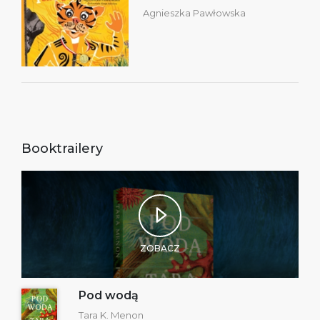
Agnieszka Pawłowska
Booktrailery
ZOBACZ
Pod wodą
Tara K. Menon