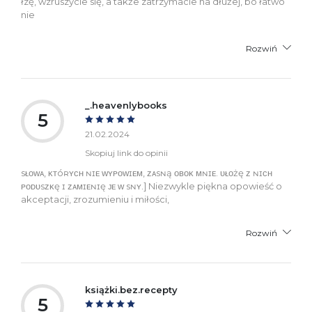
łzę, wzruszycie się, a także zatrzymacie na dłużej, bo łatwo
nie
Rozwiń
_.heavenlybooks
5
21.02.2024
Skopiuj link do opinii
sᴌᴏᴡᴀ, ᴋᴛóʀʏᴄʜ ɴɪᴇ ᴡʏᴘᴏᴡɪᴇᴍ, ᴢᴀsɴą ᴏʙᴏᴋ ᴍɴɪᴇ. ᴜᴌᴏżę ᴢ ɴɪᴄʜ
ᴘᴏᴅᴜsᴢᴋę ɪ ᴢᴀᴍɪᴇɴɪę ᴊᴇ ᴡ sɴʏ.] Niezwykle piękna opowieść o
akceptacji, zrozumieniu i miłości,
Rozwiń
książki.bez.recepty
5