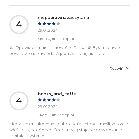
niepoprawnazaczytana
4
29.01.2024
Skopiuj link do opinii
🫂,,Opowiedz mnie na nowo" A. Gardaś🫂 Byłam prawie
pewna, że się zawiodę. A jednak tak się nie stało.
Rozwiń
books_and_caffe
4
29.01.2024
Skopiuj link do opinii
Kiedy umiera ukochana babcia Kaja chłopak myśli, że życie
właśnie się skończyło. Jego rutyną staje się odwiedzanie
szpitala i czytanie