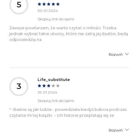
5
30.01.2024
Skopiuj link do opinii
Zawsze powtarzam, że warto czytać o miłości. Trzeba
jednak wybrać takie utwory, które nie zatrą jej śladów, będą
odpowiedzią na
Rozwiń
Life_substitute
3
29.01.2024
Skopiuj link do opinii
"- Baśnie są jak ludzie - powiedziała kiedyś babcia podczas
czytania mi tej książki. – Ich historie przeplatają się ze
Rozwiń