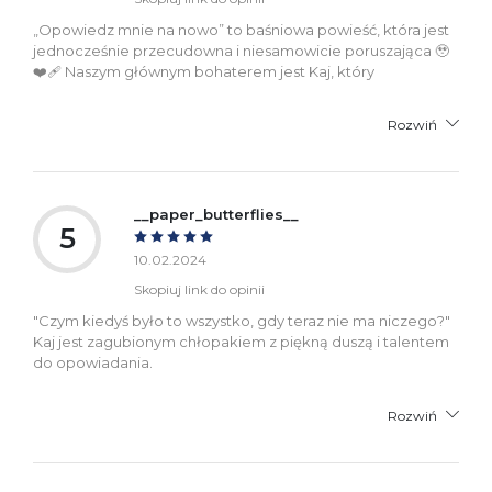
„Opowiedz mnie na nowo” to baśniowa powieść, która jest
jednocześnie przecudowna i niesamowicie poruszająca 🥹
❤️‍🩹 Naszym głównym bohaterem jest Kaj, który
Rozwiń
__paper_butterflies__
5
10.02.2024
Skopiuj link do opinii
"Czym kiedyś było to wszystko, gdy teraz nie ma niczego?"
Kaj jest zagubionym chłopakiem z piękną duszą i talentem
do opowiadania.
Rozwiń