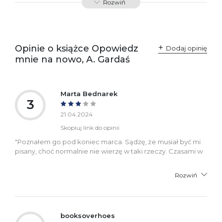
Rozwiń
Producent / Osoby
Wydawnictwo Poznańskie
odpowiedzialne za
Sp. z o.o.
zgodność produktu z
ul. Fredry 8
przepisami:
61-701 Poznań
Opinie o książce Opowiedz
Polska
Dodaj opinię
kontakt@wydajenamsie.pl
mnie na nowo, A. Gardaś
+48 61 623 38 38
Ostrzeżenia oraz
Załącznik PDF
informacje dotyczące
Marta Bednarek
bezpieczeństwa:
3
21.04.2024
Skopiuj link do opinii
"Poznałem go pod koniec marca. Sądzę, że musiał być mi
pisany, choć normalnie nie wierzę w taki rzeczy. Czasami w
Rozwiń
booksoverhoes