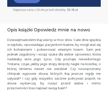
Najniższa cena z 30 dni przed obniżką:
35.18 zł
Opis książki Opowiedz mnie na nowo
Dziewiętnastoletni Kaj wierzy w moc słów. Całe dnie spędza
w szpitalu, opowiadając pacjentom baśnie, by mogli stać się
ich bohaterami i pokierować własnym losem. Sam jest
jednak zagubiony i wciąż szuka dla siebie opowieści, która
nadałaby sens jego życiu. Gdy poznaje niewidomego
Tristana, czuje, jakby jego stopy skręciły nagle na ścieżkę, o
której istnieniu nawet nie wiedział. Czy nowopoznany
chłopak wypowie słowa, których Kaj jeszcze nigdy nie
usłyszał? I czy gdy wszystko zacznie pokrywać popiół, te
słowa wystarczą, by ruszyć przed siebie i mimo
przeciwności losu napisać swoją baśń?