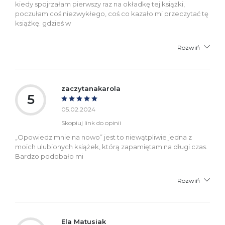
kiedy spojrzałam pierwszy raz na okładkę tej książki,
poczułam coś niezwykłego, coś co kazało mi przeczytać tę
książkę. gdzieś w
Rozwiń
zaczytanakarola
5
05.02.2024
Skopiuj link do opinii
„Opowiedz mnie na nowo” jest to niewątpliwie jedna z
moich ulubionych książek, którą zapamiętam na długi czas.
Bardzo podobało mi
Rozwiń
Ela Matusiak