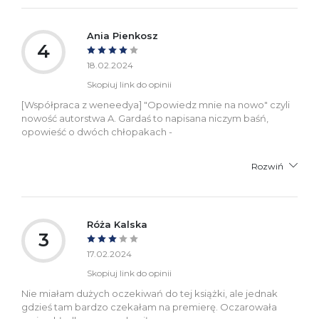
Ania Pienkosz
4
18.02.2024
Skopiuj link do opinii
[Współpraca z weneedya] "Opowiedz mnie na nowo" czyli
nowość autorstwa A. Gardaś to napisana niczym baśń,
opowieść o dwóch chłopakach -
Rozwiń
Róża Kalska
3
17.02.2024
Skopiuj link do opinii
Nie miałam dużych oczekiwań do tej książki, ale jednak
gdzieś tam bardzo czekałam na premierę. Oczarowała