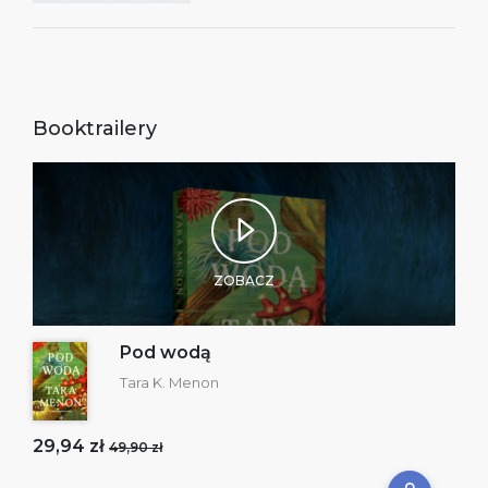
Booktrailery
ZOBACZ
Pod wodą
Tara K. Menon
29,94 zł
49,90 zł