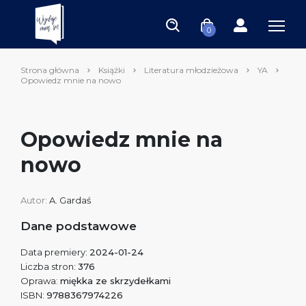
0
Strona główna
Książki
Literatura młodzieżowa
YA
Opowiedz mnie na nowo
Opowiedz mnie na
nowo
Autor:
A. Gardaś
Dane podstawowe
Data premiery:
2024-01-24
Liczba stron:
376
Oprawa:
miękka ze skrzydełkami
ISBN:
9788367974226