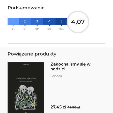
Podsumowanie
4,07
1
2
3
4
5
x1
x1
x6
x9
x13
Powiązane produkty
Zakochaliśmy się w
nadziei
Lancali
27,45 zł
49,90 zł