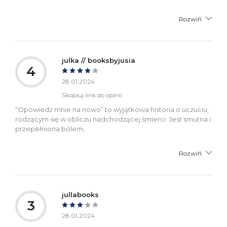
Rozwiń
julka // booksbyjusia
4
28.01.2024
Skopiuj link do opinii
“Opowiedz mnie na nowo” to wyjątkowa historia o uczuciu,
rodzącym się w obliczu nadchodzącej śmierci. Jest smutna i
przepełniona bólem,
Rozwiń
jullabooks
3
28.01.2024