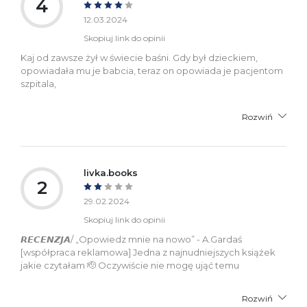
4
12.03.2024
Skopiuj link do opinii
Kaj od zawsze żył w świecie baśni. Gdy był dzieckiem,
opowiadała mu je babcia, teraz on opowiada je pacjentom
szpitala,
Rozwiń
livka.books
2
29.02.2024
Skopiuj link do opinii
𝙍𝙀𝘾𝙀𝙉𝙕𝙅𝘼/ „Opowiedz mnie na nowo” - A.Gardaś
[współpraca reklamowa] Jedna z najnudniejszych książek
jakie czytałam 🫡 Oczywiście nie mogę ująć temu
Rozwiń