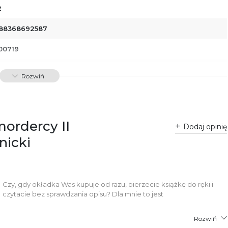
2
88368692587
00719
dawnictwo Poznańskie Sp. z o.o.
Rozwiń
 Fredry 8
-701 Poznań
lska
ntakt@wydajenamsie.pl
8 61 623 38 38
mordercy II
Dodaj opinię
łącznik PDF
nicki
Czy, gdy okładka Was kupuje od razu, bierzecie książkę do ręki i
czytacie bez sprawdzania opisu? Dla mnie to jest
Rozwiń