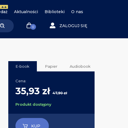
 🔥🔥
daż
Aktualności
Biblioteki
O nas
ZALOGUJ SIĘ
0
E-book
Papier
Audiobook
Cena:
35,93 zł
47,90 zł
Produkt dostępny
KUP