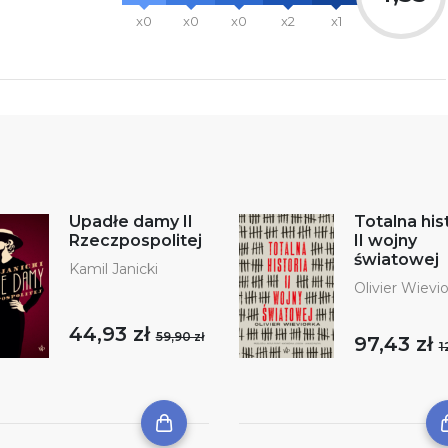
x0
x0
x0
x2
x1
Upadłe damy II
Totalna his
Rzeczpospolitej
II wojny
światowej
Kamil Janicki
Olivier Wievi
44,93 zł
59,90 zł
97,43 zł
1