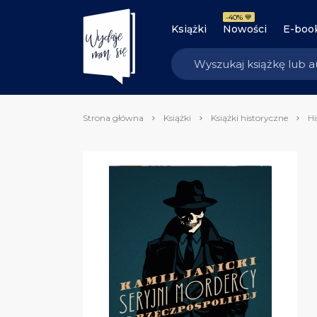
-40% 💙
Książki
Nowości
E-boo
Strona główna
Książki
Książki historyczne
Hi