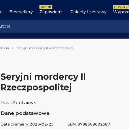
2026 📚
OD 7.50 ZŁ
ki
Bestsellery
Zapowiedzi
Pakiety i zestawy
Wyprze
storia
Seryjni mordercy II Rzeczpospolitej
Seryjni mordercy II
Rzeczpospolitej
Autor:
Kamil Janicki
Dane podstawowe
Data premiery:
2026-02-25
ISBN:
9788368692587