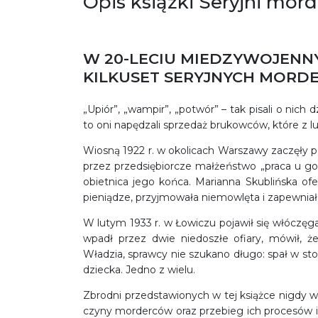
Opis książki Seryjni mord
W 20-LECIU MIEDZYWOJEN
KILKUSET SERYJNYCH MOR
„Upiór”, „wampir”, „potwór” – tak pisali o nich
to oni napędzali sprzedaż brukowców, które z lu
Wiosną 1922 r. w okolicach Warszawy zaczęły po
przez przedsiębiorcze małżeństwo „praca u gos
obietnica jego końca. Marianna Skublińska o
pieniądze, przyjmowała niemowlęta i zapewniała
W lutym 1933 r. w Łowiczu pojawił się włóczęg
wpadł przez dwie niedoszłe ofiary, mówił, że 
Władzia, sprawcy nie szukano długo: spał w sto
dziecka. Jedno z wielu.
Zbrodni przedstawionych w tej książce nigdy w
czyny morderców oraz przebieg ich procesów i