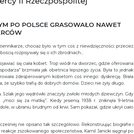
ercy II Rzeczpospolitej
NYM PO POLSCE GRASOWAŁO NAWET
DERCÓW
 dziennikarze, chociaż było w tym coś z niewdzięczności: przecież
bością rozpisywały się o ich zbrodniach…
jawiać się ciała kobiet. Trop wiódł na dworzec, gdzie oferowana
podarza” brzmiała jak obietnica lepszego życia. Była to jednak
ferowała zdesperowanym kobietom coś innego: dyskrecję. Brała
, że szybko trafią do dobrych domów. Dzieci nie żyły długo.
a. Szlak jego wędrówki znaczyły zwłoki młodych dziewczyn. Gdy
„mści się za matkę”. Kiedy jesienią 1938 r. zniknęła 9-letnia
dole, w ubraniu brudnym od krwi. Sam pokazał, gdzie ukrył ciało
cześniej nie opisano tak szczegółowo. Rekonstruując biografie i
 reakcje zszokowanego społeczeństwa, Kamil Janicki sięgnął po