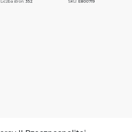
Liczba stron:
352
SKU:
E800719