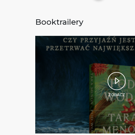
Booktrailery
ZOBACZ