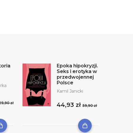
toria
Epoka hipokryzji.
Seks i erotyka w
przedwojennej
Polsce
orka
Kamil Janicki
29,90 zł
44,93 zł
59,90 zł