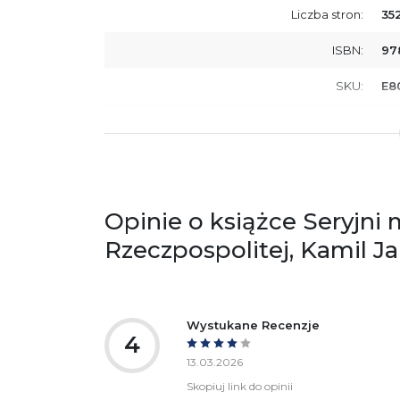
Liczba stron:
35
ISBN:
97
SKU:
E8
Producent / Osoby odpowiedzialne za
Wy
zgodność produktu z przepisami:
ul.
61
Po
ko
+4
Opinie o książce Seryjni 
Ostrzeżenia oraz informacje dotyczące
Za
Rzeczpospolitej, Kamil Ja
bezpieczeństwa:
Wystukane Recenzje
4
13.03.2026
Skopiuj link do opinii