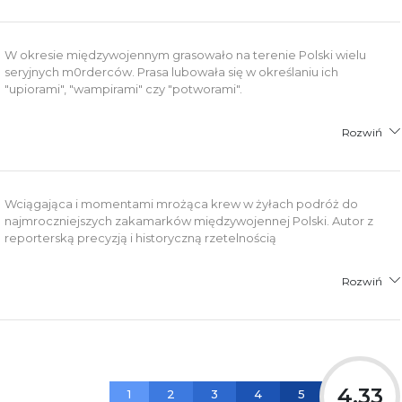
W okresie międzywojennym grasowało na terenie Polski wielu
seryjnych m0rderców. Prasa lubowała się w określaniu ich
"upiorami", "wampirami" czy "potworami".
Rozwiń
Wciągająca i momentami mrożąca krew w żyłach podróż do
najmroczniejszych zakamarków międzywojennej Polski. Autor z
reporterską precyzją i historyczną rzetelnością
Rozwiń
4,33
1
2
3
4
5