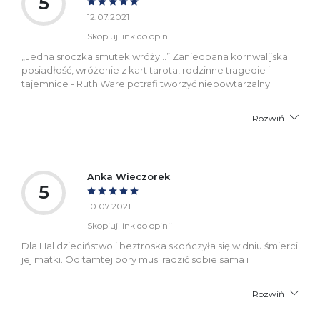
5
12.07.2021
Skopiuj link do opinii
„Jedna sroczka smutek wróży…” Zaniedbana kornwalijska
posiadłość, wróżenie z kart tarota, rodzinne tragedie i
tajemnice - Ruth Ware potrafi tworzyć niepowtarzalny
Rozwiń
Anka Wieczorek
5
10.07.2021
Skopiuj link do opinii
Dla Hal dzieciństwo i beztroska skończyła się w dniu śmierci
jej matki. Od tamtej pory musi radzić sobie sama i
Rozwiń