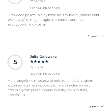
17.07.2022
Skopiuj link do opinii
Ruth Ware po raz kolejny mnie nie zawiodła! „Śmierć pani
Westaway” to moje drugie spotkanie z autorką i
zdecydowanie określam
Rozwiń
Julia Galewska
5
15.05.2022
Skopiuj link do opinii
Małe, angielskie miasteczko położone nad brzegiem
wzburzonego morza, pogrążone w przytłumionym,
przebijającym przez chmury świetle, a w nim stara,
porośnięta
Rozwiń