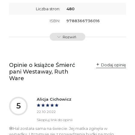
Liczba stron:
480
ISBN:
9788366736016
SKU:
E800048
Rozwiń
Producent / Osoby
Wydawnictwo Poznańskie
odpowiedzialne za
Sp. z o.o.
zgodność produktu z
ul. Fredry 8
przepisami:
61-701 Poznań
Opinie o książce Śmierć
Polska
Dodaj opinię
kontakt@wydajenamsie.pl
pani Westaway, Ruth
+48 61 623 38 38
Ware
Ostrzeżenia oraz
Załącznik PDF
informacje dotyczące
bezpieczeństwa:
Alicja Cichowicz
5
22.10.2022
Skopiuj link do opinii
🕸️Hal została sama na świecie. Jej matka zginęła w
wypadku. Utrzymuje się z prowadzenia budki na molo,