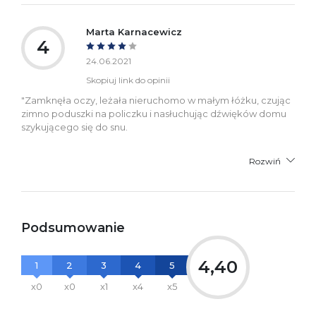
Marta Karnacewicz
4
24.06.2021
Skopiuj link do opinii
"Zamknęła oczy, leżała nieruchomo w małym łóżku, czując
zimno poduszki na policzku i nasłuchując dźwięków domu
szykującego się do snu.
Rozwiń
Podsumowanie
4,40
1
2
3
4
5
x0
x0
x1
x4
x5