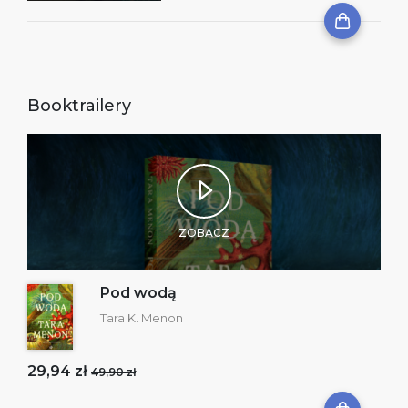
Booktrailery
ZOBACZ
Pod wodą
Tara K. Menon
29,94 zł
49,90 zł