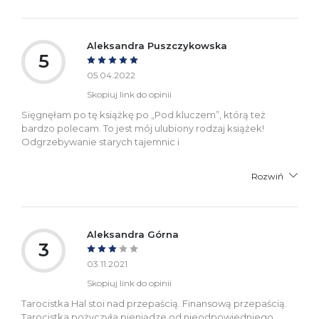
Aleksandra Puszczykowska
5
05.04.2022
Skopiuj link do opinii
Sięgnęłam po tę książkę po „Pod kluczem”, którą też
bardzo polecam. To jest mój ulubiony rodzaj książek!
Odgrzebywanie starych tajemnic i
Rozwiń
Aleksandra Górna
3
03.11.2021
Skopiuj link do opinii
Tarocistka Hal stoi nad przepaścią. Finansową przepaścią.
Tarocistka pożyczyła pieniądze od nieodpowiedniego