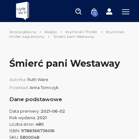
0
Strona główna
Książki
Kryminał i Thriller
Kryminał i
thriller zagraniczny
Śmierć pani Westaway
Śmierć pani Westaway
Autorka:
Ruth Ware
Przekład:
Anna Tomczyk
Dane podstawowe
Data premiery:
2021-06-02
Rok wydania:
2021
Liczba stron:
480
ISBN:
9788366736016
SKU:
E800048