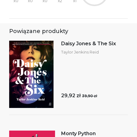
x0
x0
x0
x2
x1
Powiązane produkty
Daisy Jones & The Six
Taylor Jenkins Reid
29,92 zł
39,90 zł
Monty Python