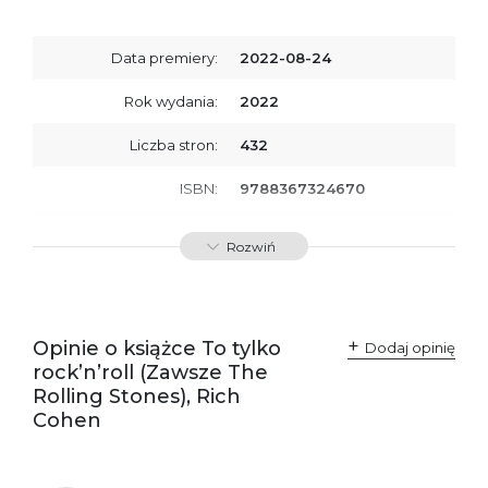
Data premiery:
2022-08-24
Rok wydania:
2022
Liczba stron:
432
ISBN:
9788367324670
SKU:
E800228
Rozwiń
Producent / Osoby
Wydawnictwo Poznańskie
odpowiedzialne za
Sp. z o.o.
zgodność produktu z
ul. Fredry 8
przepisami:
61-701 Poznań
Opinie o książce To tylko
Polska
Dodaj opinię
kontakt@wydajenamsie.pl
rock’n’roll (Zawsze The
+48 61 623 38 38
Rolling Stones), Rich
Cohen
Ostrzeżenia oraz
Załącznik PDF
informacje dotyczące
bezpieczeństwa: