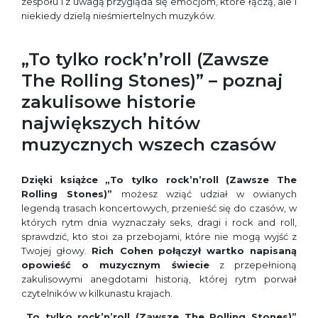
zespołu i z uwagą przygląda się emocjom, które łączą, ale i
niekiedy dzielą nieśmiertelnych muzyków.
„To tylko rock’n’roll (Zawsze
The Rolling Stones)” – poznaj
zakulisowe historie
największych hitów
muzycznych wszech czasów
Dzięki książce „
To tylko rock’n’roll (Zawsze The
Rolling Stones)”
możesz wziąć udział w owianych
legendą trasach koncertowych, przenieść się do czasów, w
których rytm dnia wyznaczały seks, dragi i rock and roll,
sprawdzić, kto stoi za przebojami, które nie mogą wyjść z
Twojej głowy.
Rich Cohen
połączył wartko napisaną
opowieść o muzycznym świecie
z przepełnioną
zakulisowymi anegdotami historią, której rytm porwał
czytelników w kilkunastu krajach.
„To tylko rock’n’roll (Zawsze The Rolling Stones)”