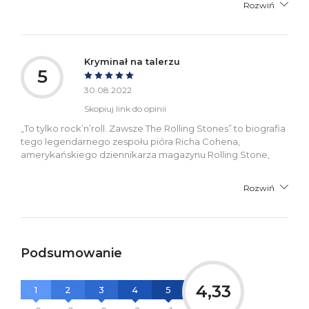
Rozwiń
Kryminał na talerzu
5
30.08.2022
Skopiuj link do opinii
„To tylko rock’n’roll. Zawsze The Rolling Stones” to biografia
tego legendarnego zespołu pióra Richa Cohena,
amerykańskiego dziennikarza magazynu Rolling Stone,
Rozwiń
Podsumowanie
4,33
1
2
3
4
5