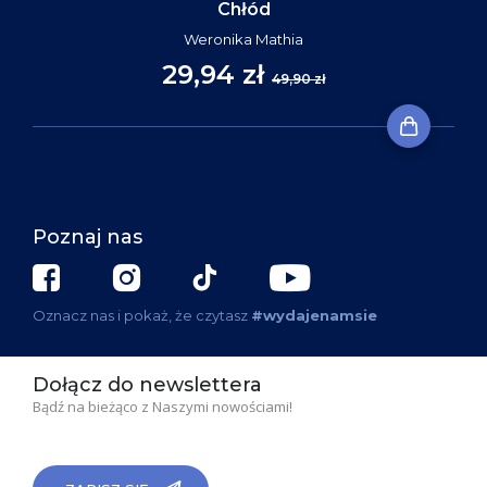
Chłód
Weronika Mathia
29,94 zł
49,90 zł
Poznaj nas
Oznacz nas i pokaż, że czytasz
#wydajenamsie
Dołącz do newslettera
Bądź na bieżąco z Naszymi nowościami!