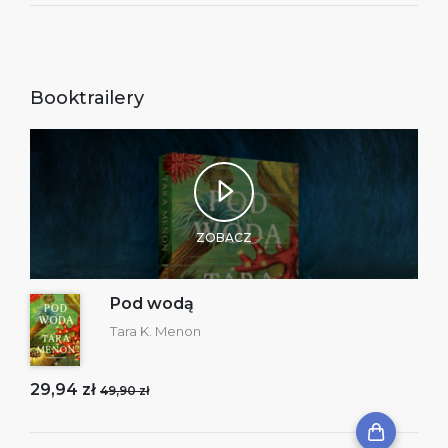
Booktrailery
ZOBACZ
Pod wodą
Tara K. Menon
29,94 zł
49,90 zł