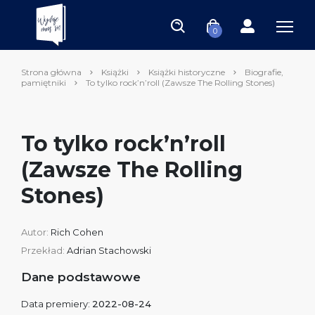
0
Strona główna
Książki
Książki historyczne
Biografie,
pamiętniki
To tylko rock’n’roll (Zawsze The Rolling Stones)
To tylko rock’n’roll
(Zawsze The Rolling
Stones)
Autor:
Rich Cohen
Przekład:
Adrian Stachowski
Dane podstawowe
Data premiery:
2022-08-24