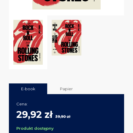
E-book
Papier
Cena:
29,92 zł
39,90 zł
Produkt dostępny