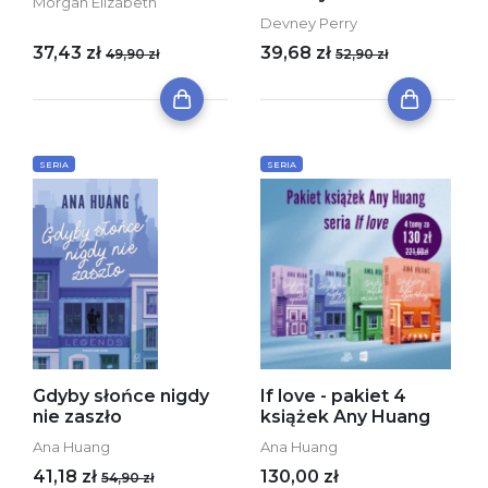
Morgan Elizabeth
Devney Perry
37,43 zł
39,68 zł
49,90 zł
52,90 zł
SERIA
SERIA
Gdyby słońce nigdy
If love - pakiet 4
nie zaszło
książek Any Huang
Ana Huang
Ana Huang
41,18 zł
130,00 zł
54,90 zł