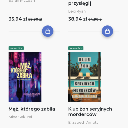
Sarah McLean
przysięgi]
Lexi Ryan
35,94 zł
38,94 zł
59,90 zł
64,90 zł
NOWOŚCI
NOWOŚCI
Mąż, którego zabiła
Klub żon seryjnych
morderców
Mina Sakurai
Elizabeth Arnott