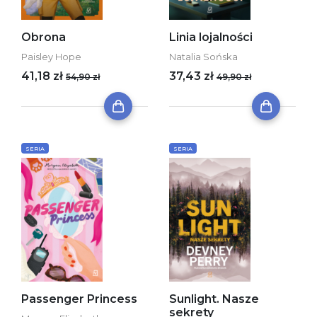
Obrona
Linia lojalności
Paisley Hope
Natalia Sońska
41,18 zł
37,43 zł
54,90 zł
49,90 zł
SERIA
SERIA
Passenger Princess
Sunlight. Nasze
sekrety