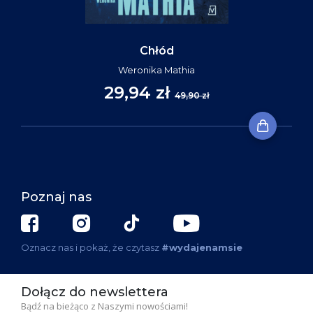
Chłód
Weronika Mathia
29,94 zł
49,90 zł
Poznaj nas
Oznacz nas i pokaż, że czytasz
#wydajenamsie
Dołącz do newslettera
Bądź na bieżąco z Naszymi nowościami!