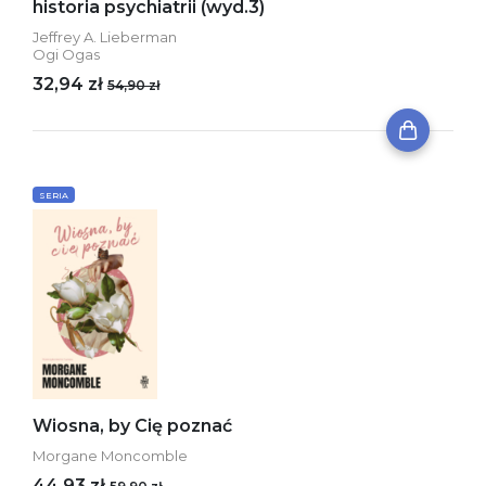
historia psychiatrii (wyd.3)
Jeffrey A. Lieberman
Ogi Ogas
32,94 zł
54,90 zł
SERIA
Wiosna, by Cię poznać
Morgane Moncomble
44,93 zł