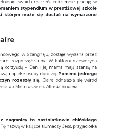
pełnienie swoich marzeń, codziennie pracują w
zymaniem stypendium w prestiżowej szkole
ki którym może się dostać na wymarzone
aire
ońcowego w Szanghaju, zostaje wysłana przez
um i rozpocząć studia. W Kalifornii dziewczyna
ą korzyścią – Dani i jej mama mają szansę na
ową i opiekę osoby dorosłej.
Pomimo jednego
czyn rozeszły się.
Claire odnalazła się wśród
ia do Mistrzostw im. Alfreda Sindlera.
 zagranicy to nastolatkowie chińskiego
Tę nazwę w książce tłumaczy Jess, przyjaciółka