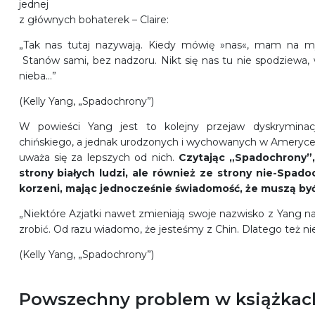
jednej
z głównych bohaterek – Claire:
„Tak nas tutaj nazywają. Kiedy mówię »nas«, mam na myś
Stanów sami, bez nadzoru. Nikt się nas tu nie spodziewa, 
nieba…”
(Kelly Yang, „Spadochrony”)
W powieści Yang jest to kolejny przejaw dyskryminacj
chińskiego, a jednak urodzonych i wychowanych w Ameryce,
uważa się za lepszych od nich.
Czytając „Spadochrony”,
strony białych ludzi, ale również ze strony nie-Spad
korzeni, mając jednocześnie świadomość, że muszą być 
„Niektóre Azjatki nawet zmieniają swoje nazwisko z Yang 
zrobić. Od razu wiadomo, że jesteśmy z Chin. Dlatego też n
(Kelly Yang, „Spadochrony”)
Powszechny problem w książkac