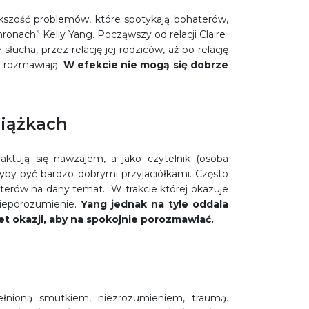
ększość problemów, które spotykają bohaterów,
ronach” Kelly Yang. Począwszy od relacji Claire
słucha, przez relację jej rodziców, aż po relację
ie rozmawiają.
W efekcie nie mogą się dobrze
iążkach
raktują się nawzajem, a jako czytelnik (osoba
yby być bardzo dobrymi przyjaciółkami. Często
terów na dany temat. W trakcie której okazuje
 nieporozumienie.
Yang jednak na tyle oddala
et okazji, aby na spokojnie porozmawiać.
pełnioną smutkiem, niezrozumieniem, traumą.