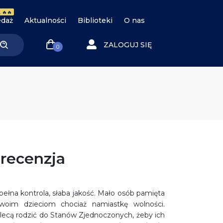
 🔥🔥
daż
Aktualności
Biblioteki
O nas
ZALOGUJ SIĘ
0
 recenzja
łna kontrola, słaba jakość. Mało osób pamięta
woim dzieciom chociaż namiastkę wolności.
ecą rodzić do Stanów Zjednoczonych, żeby ich