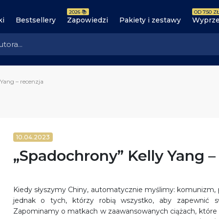
2026 📚
OD 7.50 ZŁ
ki
Bestsellery
Zapowiedzi
Pakiety i zestawy
Wyprze
Yang – recenzja
10.04.2023
„Spadochrony” Kelly Yang –
Kiedy słyszymy Chiny, automatycznie myślimy: komunizm, pe
jednak o tych, którzy robią wszystko, aby zapewnić s
Zapominamy o matkach w zaawansowanych ciążach, które l