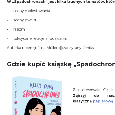
W „Spadochronach” jest kilka trudnych tematów, któr
sceny molestowania
sceny gwałtu
rasizm
toksyczne relacje z rodzicami.
Autorka recenzji: Julia Müller, @zaczytany_feniks
Gdzie kupić książkę „Spadochro
Zainteresowała Cię k
Zajrzyj do
nas
klasyczną
papierową