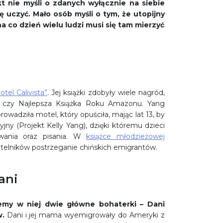
kt nie myśli o zdanych wyłącznie na siebie
 uczyć. Mało osób myśli o tym, że utopijny
na co dzień wielu ludzi musi się tam mierzyć
otel Calivista”
. Jej książki zdobyły wiele nagród,
e) czy Najlepsza Książka Roku Amazonu. Yang
owadziła motel, który opuściła, mając lat 13, by
jny (Projekt Kelly Yang), dzięki któremu dzieci
wania oraz pisania. W
książce młodzieżowej
telników postrzeganie chińskich emigrantów.
ani
emy w niej dwie główne bohaterki – Dani
w.
Dani i jej mama wyemigrowały do Ameryki z