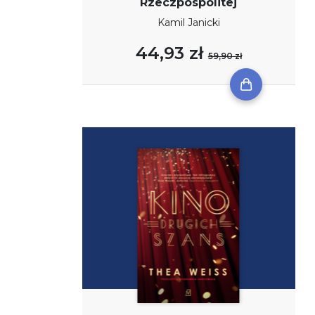
Rzeczpospolitej
Kamil Janicki
44,93 zł
59,90 zł