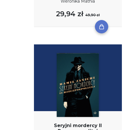
Weronika Mathia
29,94 zł
49,90 zł
Seryjni mordercy II