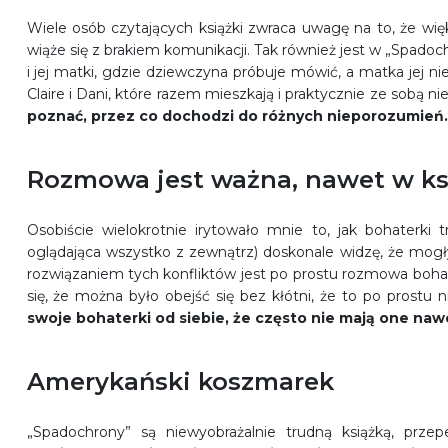
Wiele osób czytających książki zwraca uwagę na to, że wi
wiąże się z brakiem komunikacji. Tak również jest w „Spadoch
i jej matki, gdzie dziewczyna próbuje mówić, a matka jej nie 
Claire i Dani, które razem mieszkają i praktycznie ze sobą n
poznać, przez co dochodzi do różnych nieporozumień.
Rozmowa jest ważna, nawet w ks
Osobiście wielokrotnie irytowało mnie to, jak bohaterki t
oglądająca wszystko z zewnątrz) doskonale widzę, że mogł
rozwiązaniem tych konfliktów jest po prostu rozmowa boha
się, że można było obejść się bez kłótni, że to po prostu
swoje bohaterki od siebie, że często nie mają one naw
Amerykański koszmarek
„Spadochrony” są niewyobrażalnie trudną książką, prze