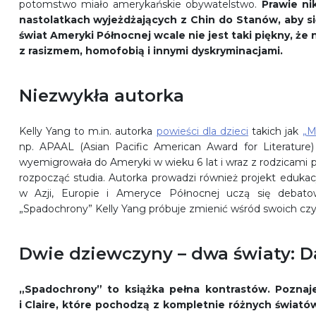
potomstwo miało amerykańskie obywatelstwo.
Prawie ni
nastolatkach wyjeżdżających z Chin do Stanów, aby się
świat Ameryki Północnej wcale nie jest taki piękny, że 
z rasizmem, homofobią i innymi dyskryminacjami.
Niezwykła autorka
Kelly Yang to m.in. autorka
powieści dla dzieci
takich jak
„M
np. APAAL (Asian Pacific American Award for Literatur
wyemigrowała do Ameryki w wieku 6 lat i wraz z rodzicami pr
rozpocząć studia. Autorka prowadzi również projekt edukacy
w Azji, Europie i Ameryce Północnej uczą się debato
„Spadochrony” Kelly Yang próbuje zmienić wśród swoich czy
Dwie dziewczyny – dwa światy: D
„Spadochrony” to książka pełna kontrastów. Poznaj
i Claire, które pochodzą z kompletnie różnych świató