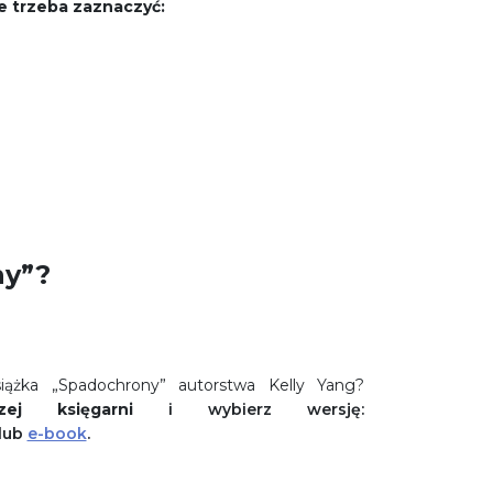
e trzeba zaznaczyć:
ny”?
siążka „Spadochrony” autorstwa Kelly Yang?
zej księgarni
i wybierz wersję:
lub
e-book
.