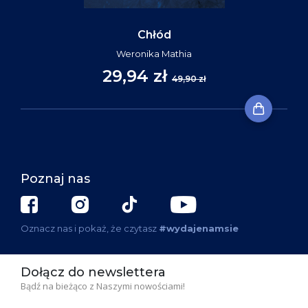
Chłód
Weronika Mathia
29,94 zł
49,90 zł
Poznaj nas
Oznacz nas i pokaż, że czytasz
#wydajenamsie
Dołącz do newslettera
Bądź na bieżąco z Naszymi nowościami!