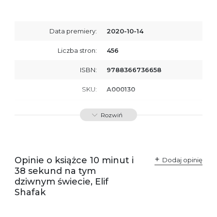
Data premiery:
2020-10-14
Liczba stron:
456
ISBN:
9788366736658
SKU:
A000130
Producent / Osoby
Wydawnictwo Poznańskie
Rozwiń
odpowiedzialne za
Sp. z o.o.
zgodność produktu z
ul. Fredry 8
przepisami:
61-701 Poznań
Polska
kontakt@wydajenamsie.pl
+48 61 623 38 38
Opinie o książce 10 minut i
Dodaj opinię
38 sekund na tym
Ostrzeżenia oraz
Załącznik PDF
dziwnym świecie, Elif
informacje dotyczące
bezpieczeństwa:
Shafak