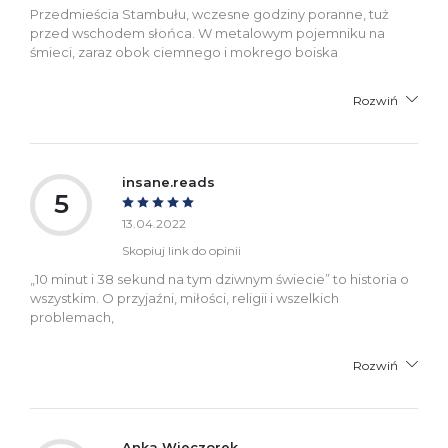
Przedmieścia Stambułu, wczesne godziny poranne, tuż
przed wschodem słońca. W metalowym pojemniku na
śmieci, zaraz obok ciemnego i mokrego boiska
Rozwiń
insane.reads
5
13.04.2022
Skopiuj link do opinii
„10 minut i 38 sekund na tym dziwnym świecie” to historia o
wszystkim. O przyjaźni, miłości, religii i wszelkich
problemach,
Rozwiń
Anka Wieczorek