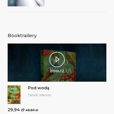
Booktrailery
ZOBACZ
Pod wodą
Tara K. Menon
29,94 zł
49,90 zł