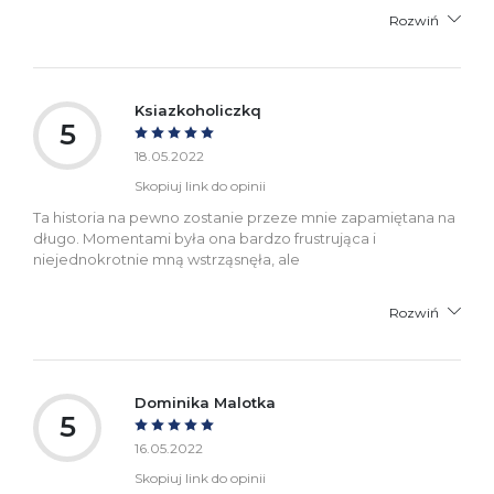
Rozwiń
Ksiazkoholiczkq
5
18.05.2022
Skopiuj link do opinii
Ta historia na pewno zostanie przeze mnie zapamiętana na
długo. Momentami była ona bardzo frustrująca i
niejednokrotnie mną wstrząsnęła, ale
Rozwiń
Dominika Malotka
5
16.05.2022
Skopiuj link do opinii