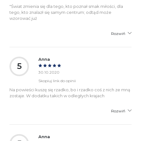
"Świat zmienia się dla tego, kto poznał smak miłości, dla
tego, kto znalazł się samym centrum; odtąd może
wzorować już
Rozwiń
Anna
5
30.10.2020
Skopiuj link do opinii
Na powieści kuszę się rzadko, bo i rzadko coś z nich ze mną
zostaje. W dodatku takich w odległych krajach
Rozwiń
Anna