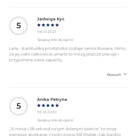
Jadwiga Kyc
5
06.01.2021
Skopiuj link do opinii
Leila - stambulska prostytutka zostaje zamordowana. Mimo,
że jej ciało całkowicie umarło to mózg jeszcze pracuje i
przypomina sobie zapachy
Rozwiń
Anika Petryna
5
09.12.2020
Skopiuj link do opinii
„10 minut i 38 sekund na tym dziwnym świecie” to moje
pierwsze spotkanie z twórczością Elif Shafak i tak bardzo