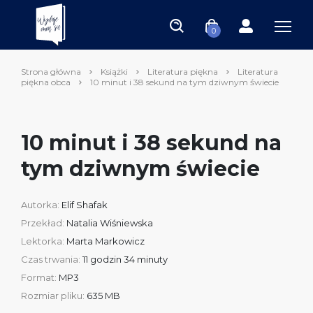
0
Strona główna
Książki
Literatura piękna
Literatura
piękna obca
10 minut i 38 sekund na tym dziwnym świecie
10 minut i 38 sekund na
tym dziwnym świecie
Autorka:
Elif Shafak
Przekład:
Natalia Wiśniewska
Lektorka:
Marta Markowicz
Czas trwania:
11 godzin 34 minuty
Format:
MP3
Rozmiar pliku:
635 MB