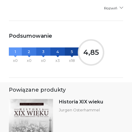
Rozwiń
Podsumowanie
4,85
1
2
3
4
5
x0
x0
x0
x3
x18
Powiązane produkty
Historia XIX wieku
Jurgen Osterhammel