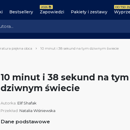
2026 📚
OD 7.50 ZŁ
ki
Bestsellery
Zapowiedzi
Pakiety i zestawy
Wyprze
eratura piękna obca
10 minut i 38 sekund na tym dziwnym świecie
10 minut i 38 sekund na tym
dziwnym świecie
Autorka:
Elif Shafak
Przekład:
Natalia Wiśniewska
Dane podstawowe