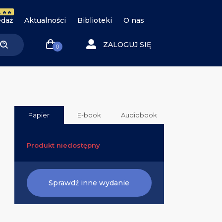
 🔥🔥
daż
Aktualności
Biblioteki
O nas
ZALOGUJ SIĘ
0
Papier
E-book
Audiobook
Produkt niedostępny
Sprawdź inne wydanie