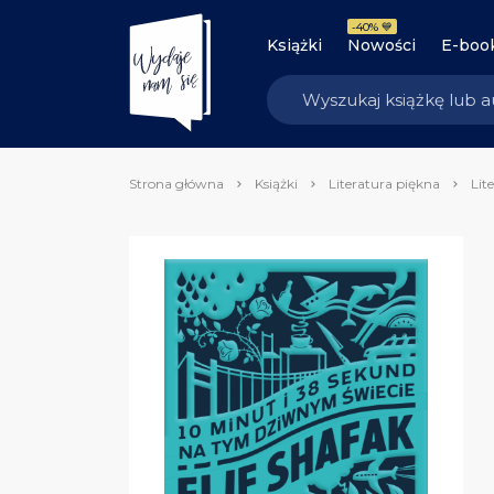
-40% 💙
Książki
Nowości
E-boo
Strona główna
Książki
Literatura piękna
Lit