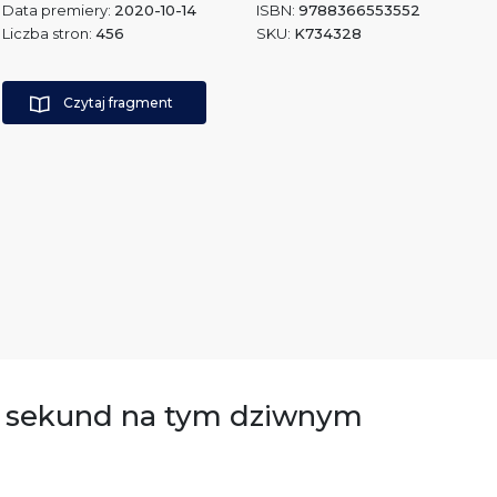
Data premiery:
2020-10-14
ISBN:
9788366553552
Liczba stron:
456
SKU:
K734328
Czytaj fragment
38 sekund na tym dziwnym