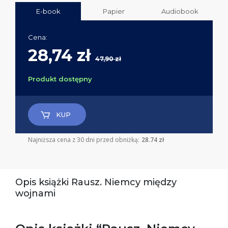
E-book
Papier
Audiobook
Cena:
28,74 zł
47,90 zł
Produkt dostępny
KUP
Najniższa cena z 30 dni przed obniżką:
28.74 zł
Opis książki Rausz. Niemcy między
wojnami