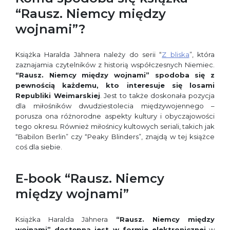
“Rausz. Niemcy między
wojnami”?
Książka Haralda Jähnera należy do serii “
Z bliska
”, która
zaznajamia czytelników z historią współczesnych Niemiec.
“Rausz. Niemcy między wojnami” spodoba się z
pewnością każdemu, kto interesuje się losami
Republiki Weimarskiej
. Jest to także doskonała pozycja
dla miłośników dwudziestolecia międzywojennego –
porusza ona różnorodne aspekty kultury i obyczajowości
tego okresu. Również miłośnicy kultowych seriali, takich jak
“Babilon Berlin” czy “Peaky Blinders”, znajdą w tej książce
coś dla siebie.
E-book “Rausz. Niemcy
między wojnami”
Książka Haralda Jähnera
“Rausz. Niemcy między
wojnami” dostępna jest w formie elektronicznej
w