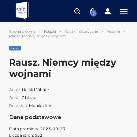
0
Strona główna
Książki
Książki historyczne
Historia
Rausz. Niemcy między wojnami
SERIA
Rausz. Niemcy między
wojnami
Autor:
Harald Jähner
Seria:
Z bliska
Przekład:
Monika Kilis
Dane podstawowe
Data premiery:
2023-08-23
Liczba stron:
552