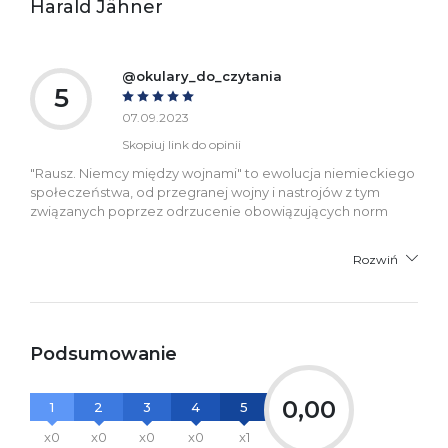
Harald Jähner
informacje dotyczące
bezpieczeństwa:
@okulary_do_czytania
5
07.09.2023
Skopiuj link do opinii
"Rausz. Niemcy między wojnami" to ewolucja niemieckiego
społeczeństwa, od przegranej wojny i nastrojów z tym
związanych poprzez odrzucenie obowiązujących norm
Rozwiń
Podsumowanie
0,00
1
2
3
4
5
x0
x0
x0
x0
x1