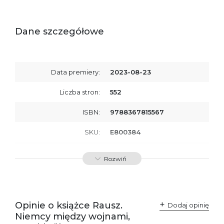
Dane szczegółowe
Data premiery:
2023-08-23
Liczba stron:
552
ISBN:
9788367815567
SKU:
E800384
Producent / Osoby
Wydawnictwo Poznańskie
Rozwiń
odpowiedzialne za
Sp. z o.o.
zgodność produktu z
ul. Fredry 8
przepisami:
61-701 Poznań
Polska
kontakt@wydajenamsie.pl
+48 61 623 38 38
Opinie o książce Rausz.
Dodaj opinię
Niemcy między wojnami,
Ostrzeżenia oraz
Załącznik PDF