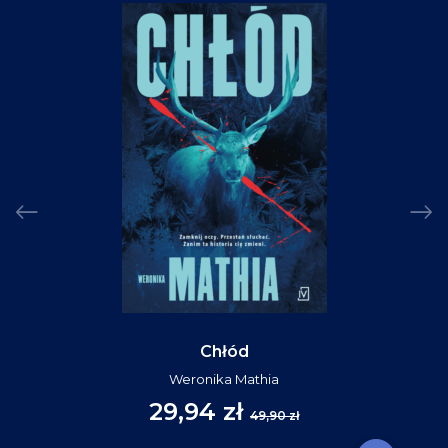
Chłód
Weronika Mathia
29,94 zł
49,90 zł