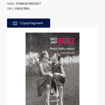
ISBN:
9788367815567
SKU:
E800384
Czytaj fragment