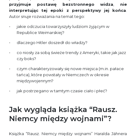
przyjmuje postawę bezstronnego widza
,
nie
interpretując tej epoki z perspektywy jej końca
.
Autor snuje rozważania na temat tego:
jakie odczucia towarzyszyły ludziom żyjącym w
Republice Weimarskiej?
dlaczego Hitler doszedł do władzy?
co niosły za sobą świeże trendy z Ameryki, takie jak jazz
czy boks?
czym charakteryzowały się nowe miejsca (m.in. pałace
tańca), które powstały w Niemczech w okresie
międzywojennym?
jak postrzegano w tamtym czasie ciało i płeć?
Jak wygląda książka “Rausz.
Niemcy między wojnami”?
Książka “Rausz. Niemcy między wojnami” Haralda Jähnera