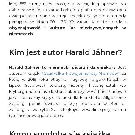
liczy 552 strony i jest dostępna w miękkiej oprawie. Na
okładce widnieje czarno-biała fotografia przedstawiająca
dwie postaci ubrane w stroje charakterystyczne dla mody
panującej w latach 20’ i 30’ XX wieku. Kadr ten oddaje
obyczajowość i kulturę lat międzywojennych w
Niemczech
.
Kim jest autor Harald Jähner?
Harald Jähner to niemiecki pisarz i dziennikarz
. Jest
autorem książki “
Czas wilka. Powojenne losy Niemców
”, za
którą w 2019 roku otrzymał nagrodę Targów Książki w
Lipsku. Studiował literaturę, historię i historię sztuki we
Fryburgu, natomiast doktorat ukończył w Berlinie. Pracował
jako niezależny krytyk literacki dla Frankfurter Allgemeine
Zeitung, pełnił również funkcję redaktora w Berliner
Zeitung. Uniwersytet Sztuk Pięknych w Berlinie przyznał mu
tytuł honorowego profesora.
Komu spodoba się książka